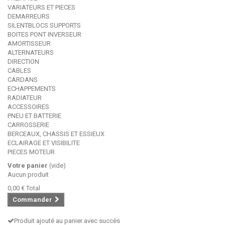
VARIATEURS ET PIECES
DEMARREURS
SILENTBLOCS SUPPORTS
BOITES PONT INVERSEUR
AMORTISSEUR
ALTERNATEURS
DIRECTION
CABLES
CARDANS
ECHAPPEMENTS
RADIATEUR
ACCESSOIRES
PNEU ET BATTERIE
CARROSSERIE
BERCEAUX, CHASSIS ET ESSIEUX
ECLAIRAGE ET VISIBILITE
PIECES MOTEUR
Votre panier
(vide)
Aucun produit
0,00 €
Total
Commander
Produit ajouté au panier avec succès