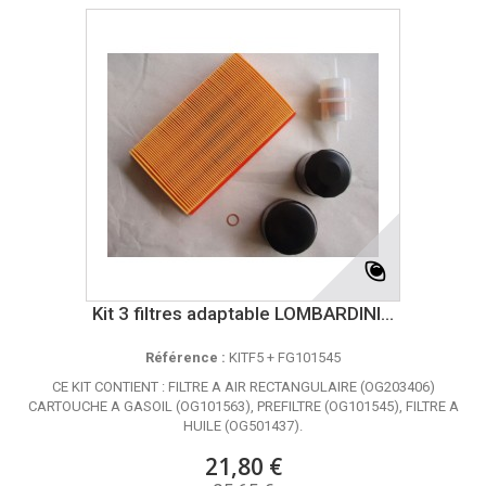
Kit 3 filtres adaptable LOMBARDINI...
Référence :
KITF5 + FG101545
CE KIT CONTIENT : FILTRE A AIR RECTANGULAIRE (OG203406)
CARTOUCHE A GASOIL (OG101563), PREFILTRE (OG101545), FILTRE A
HUILE (OG501437).
21,80 €