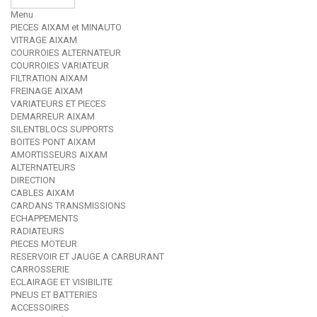
Menu
PIECES AIXAM et MINAUTO
VITRAGE AIXAM
COURROIES ALTERNATEUR
COURROIES VARIATEUR
FILTRATION AIXAM
FREINAGE AIXAM
VARIATEURS ET PIECES
DEMARREUR AIXAM
SILENTBLOCS SUPPORTS
BOITES PONT AIXAM
AMORTISSEURS AIXAM
ALTERNATEURS
DIRECTION
CABLES AIXAM
CARDANS TRANSMISSIONS
ECHAPPEMENTS
RADIATEURS
PIECES MOTEUR
RESERVOIR ET JAUGE A CARBURANT
CARROSSERIE
ECLAIRAGE ET VISIBILITE
PNEUS ET BATTERIES
ACCESSOIRES