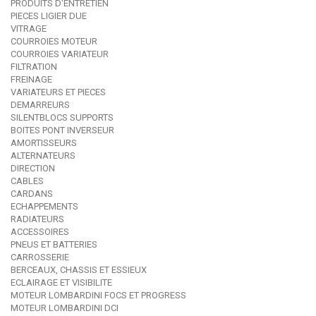
PRODUITS D'ENTRETIEN
PIECES LIGIER DUE
VITRAGE
COURROIES MOTEUR
COURROIES VARIATEUR
FILTRATION
FREINAGE
VARIATEURS ET PIECES
DEMARREURS
SILENTBLOCS SUPPORTS
BOITES PONT INVERSEUR
AMORTISSEURS
ALTERNATEURS
DIRECTION
CABLES
CARDANS
ECHAPPEMENTS
RADIATEURS
ACCESSOIRES
PNEUS ET BATTERIES
CARROSSERIE
BERCEAUX, CHASSIS ET ESSIEUX
ECLAIRAGE ET VISIBILITE
MOTEUR LOMBARDINI FOCS ET PROGRESS
MOTEUR LOMBARDINI DCI