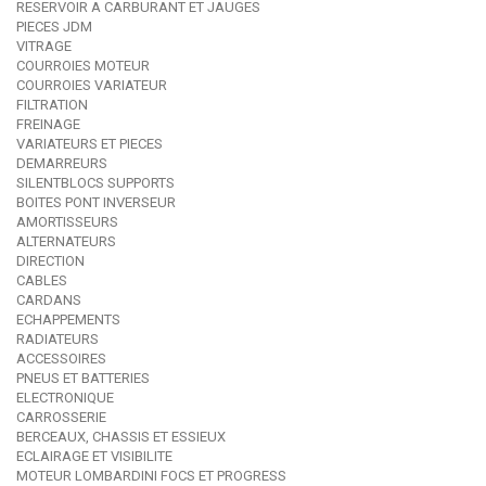
RESERVOIR A CARBURANT ET JAUGES
PIECES JDM
VITRAGE
COURROIES MOTEUR
COURROIES VARIATEUR
FILTRATION
FREINAGE
VARIATEURS ET PIECES
DEMARREURS
SILENTBLOCS SUPPORTS
BOITES PONT INVERSEUR
AMORTISSEURS
ALTERNATEURS
DIRECTION
CABLES
CARDANS
ECHAPPEMENTS
RADIATEURS
ACCESSOIRES
PNEUS ET BATTERIES
ELECTRONIQUE
CARROSSERIE
BERCEAUX, CHASSIS ET ESSIEUX
ECLAIRAGE ET VISIBILITE
MOTEUR LOMBARDINI FOCS ET PROGRESS