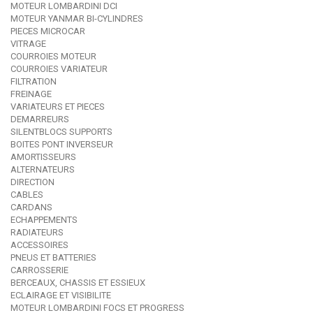
MOTEUR LOMBARDINI DCI
MOTEUR YANMAR BI-CYLINDRES
PIECES MICROCAR
VITRAGE
COURROIES MOTEUR
COURROIES VARIATEUR
FILTRATION
FREINAGE
VARIATEURS ET PIECES
DEMARREURS
SILENTBLOCS SUPPORTS
BOITES PONT INVERSEUR
AMORTISSEURS
ALTERNATEURS
DIRECTION
CABLES
CARDANS
ECHAPPEMENTS
RADIATEURS
ACCESSOIRES
PNEUS ET BATTERIES
CARROSSERIE
BERCEAUX, CHASSIS ET ESSIEUX
ECLAIRAGE ET VISIBILITE
MOTEUR LOMBARDINI FOCS ET PROGRESS