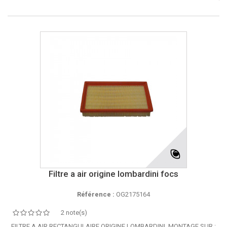
Filtre a air origine lombardini focs
Référence :
OG2175164
2 note(s)
FILTRE A AIR RECTANGULAIRE ORIGINE LOMBARDINI. MONTAGE SUR :