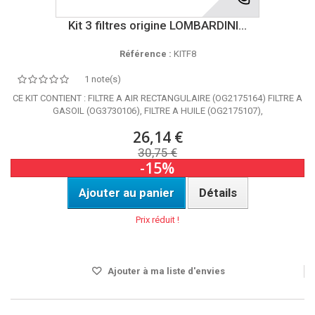
Kit 3 filtres origine LOMBARDINI...
Référence :
KITF8
1 note(s)
CE KIT CONTIENT : FILTRE A AIR RECTANGULAIRE (OG2175164) FILTRE A
GASOIL (OG3730106), FILTRE A HUILE (OG2175107),
26,14 €
30,75 €
-15%
Ajouter au panier
Détails
Prix réduit !
DISPO SOUS 24H
Ajouter à ma liste d'envies