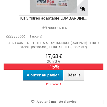
Kit 3 filtres adaptable LOMBARDINI...
Référence :
KITF6
3 note(s)
CE KIT CONTIENT : FILTRE A AIR CYLINDRIQUE (OG822686) FILTRE A
GASOIL (OG101491), FILTRE A HUILE (OG501437).
17,68 €
20,80 €
-15%
Ajouter au panier
Détails
Prix réduit !
DISPO SOUS 24H
Ajouter à ma liste d'envies