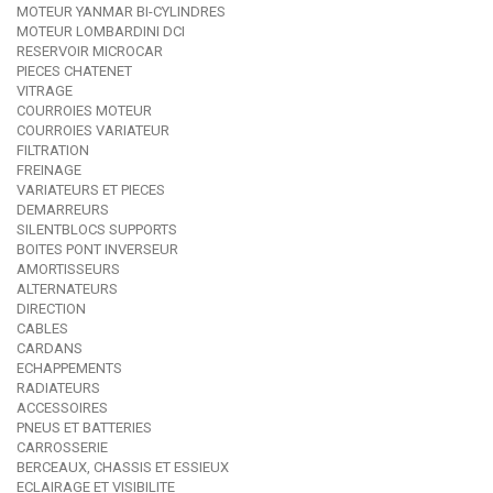
MOTEUR YANMAR BI-CYLINDRES
MOTEUR LOMBARDINI DCI
RESERVOIR MICROCAR
PIECES CHATENET
VITRAGE
COURROIES MOTEUR
COURROIES VARIATEUR
FILTRATION
FREINAGE
VARIATEURS ET PIECES
DEMARREURS
SILENTBLOCS SUPPORTS
BOITES PONT INVERSEUR
AMORTISSEURS
ALTERNATEURS
DIRECTION
CABLES
CARDANS
ECHAPPEMENTS
RADIATEURS
ACCESSOIRES
PNEUS ET BATTERIES
CARROSSERIE
BERCEAUX, CHASSIS ET ESSIEUX
ECLAIRAGE ET VISIBILITE