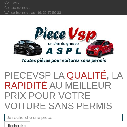
Connexion
Contactez-nous
Appelez-nous au :
03 20 70 50 33
PIECEVSP LA
QUALITÉ
, LA
RAPIDITÉ
AU MEILLEUR
PRIX POUR VOTRE
VOITURE SANS PERMIS
Rechercher