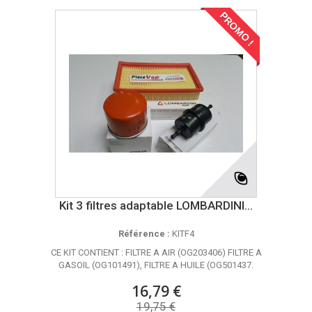
PROMO !
Kit 3 filtres adaptable LOMBARDINI...
Référence :
KITF4
CE KIT CONTIENT : FILTRE A AIR (OG203406) FILTRE A
GASOIL (OG101491), FILTRE A HUILE (OG501437.
16,79 €
19,75 €