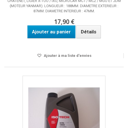
CHATENET, LIGIER X-TOO / IXO, MICROCAR MC1 / MC2 / MGO ET JDM
(MOTEUR YANMAR). LONGUEUR : 188MM. DIAMETRE EXTERIEUR :
87MM. DIAMETRE INTERIEUR : 47MM.
17,90 €
Ajouter au panier
Détails
DISPO SOUS 24H
Ajouter à ma liste d'envies