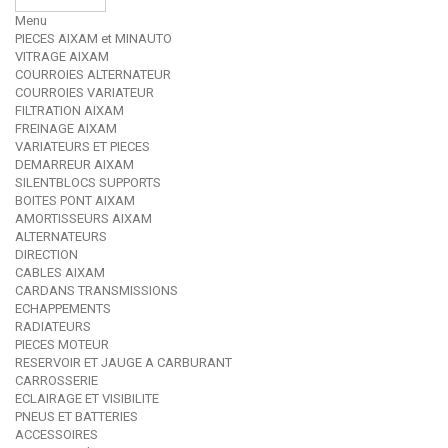
Menu
PIECES AIXAM et MINAUTO
VITRAGE AIXAM
COURROIES ALTERNATEUR
COURROIES VARIATEUR
FILTRATION AIXAM
FREINAGE AIXAM
VARIATEURS ET PIECES
DEMARREUR AIXAM
SILENTBLOCS SUPPORTS
BOITES PONT AIXAM
AMORTISSEURS AIXAM
ALTERNATEURS
DIRECTION
CABLES AIXAM
CARDANS TRANSMISSIONS
ECHAPPEMENTS
RADIATEURS
PIECES MOTEUR
RESERVOIR ET JAUGE A CARBURANT
CARROSSERIE
ECLAIRAGE ET VISIBILITE
PNEUS ET BATTERIES
ACCESSOIRES