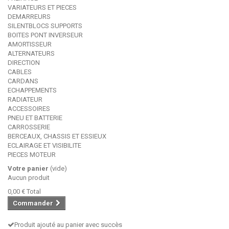
VARIATEURS ET PIECES
DEMARREURS
SILENTBLOCS SUPPORTS
BOITES PONT INVERSEUR
AMORTISSEUR
ALTERNATEURS
DIRECTION
CABLES
CARDANS
ECHAPPEMENTS
RADIATEUR
ACCESSOIRES
PNEU ET BATTERIE
CARROSSERIE
BERCEAUX, CHASSIS ET ESSIEUX
ECLAIRAGE ET VISIBILITE
PIECES MOTEUR
Votre panier
(vide)
Aucun produit
0,00 €
Total
Commander
Produit ajouté au panier avec succès