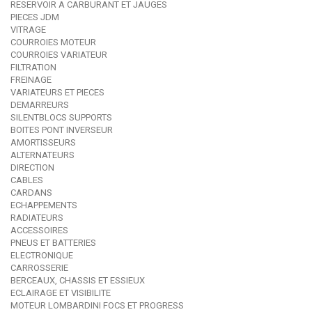
RESERVOIR A CARBURANT ET JAUGES
PIECES JDM
VITRAGE
COURROIES MOTEUR
COURROIES VARIATEUR
FILTRATION
FREINAGE
VARIATEURS ET PIECES
DEMARREURS
SILENTBLOCS SUPPORTS
BOITES PONT INVERSEUR
AMORTISSEURS
ALTERNATEURS
DIRECTION
CABLES
CARDANS
ECHAPPEMENTS
RADIATEURS
ACCESSOIRES
PNEUS ET BATTERIES
ELECTRONIQUE
CARROSSERIE
BERCEAUX, CHASSIS ET ESSIEUX
ECLAIRAGE ET VISIBILITE
MOTEUR LOMBARDINI FOCS ET PROGRESS