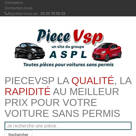
Connexion
Contactez-nous
Appelez-nous au :
03 20 70 50 33
PIECEVSP LA
QUALITÉ
, LA
RAPIDITÉ
AU MEILLEUR
PRIX POUR VOTRE
VOITURE SANS PERMIS
Rechercher