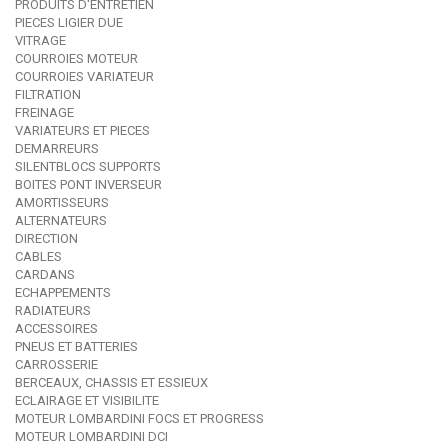
PRODUITS D'ENTRETIEN
PIECES LIGIER DUE
VITRAGE
COURROIES MOTEUR
COURROIES VARIATEUR
FILTRATION
FREINAGE
VARIATEURS ET PIECES
DEMARREURS
SILENTBLOCS SUPPORTS
BOITES PONT INVERSEUR
AMORTISSEURS
ALTERNATEURS
DIRECTION
CABLES
CARDANS
ECHAPPEMENTS
RADIATEURS
ACCESSOIRES
PNEUS ET BATTERIES
CARROSSERIE
BERCEAUX, CHASSIS ET ESSIEUX
ECLAIRAGE ET VISIBILITE
MOTEUR LOMBARDINI FOCS ET PROGRESS
MOTEUR LOMBARDINI DCI