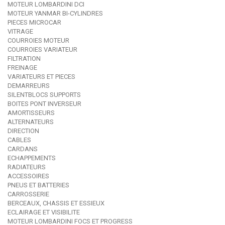
MOTEUR LOMBARDINI DCI
MOTEUR YANMAR BI-CYLINDRES
PIECES MICROCAR
VITRAGE
COURROIES MOTEUR
COURROIES VARIATEUR
FILTRATION
FREINAGE
VARIATEURS ET PIECES
DEMARREURS
SILENTBLOCS SUPPORTS
BOITES PONT INVERSEUR
AMORTISSEURS
ALTERNATEURS
DIRECTION
CABLES
CARDANS
ECHAPPEMENTS
RADIATEURS
ACCESSOIRES
PNEUS ET BATTERIES
CARROSSERIE
BERCEAUX, CHASSIS ET ESSIEUX
ECLAIRAGE ET VISIBILITE
MOTEUR LOMBARDINI FOCS ET PROGRESS