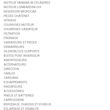
MOTEUR YANMAR BI-CYLINDRES
MOTEUR LOMBARDINI DCI
RESERVOIR MICROCAR
PIECES CHATENET
VITRAGE
COURROIES MOTEUR
COURROIES VARIATEUR
FILTRATION
FREINAGE
VARIATEURS ET PIECES
DEMARREURS
SILENTBLOCS SUPPORTS
BOITES PONT INVERSEUR
AMORTISSEURS
ALTERNATEURS
DIRECTION
CABLES
CARDANS
ECHAPPEMENTS
RADIATEURS
ACCESSOIRES
PNEUS ET BATTERIES
CARROSSERIE
BERCEAUX, CHASSIS ET ESSIEUX
ECLAIRAGE ET VISIBILITE