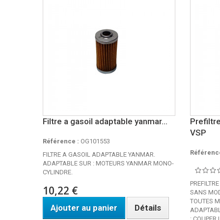
Filtre a gasoil adaptable yanmar...
Prefiltr
VSP
Référence :
OG101553
Référence
FILTRE A GASOIL ADAPTABLE YANMAR.
ADAPTABLE SUR : MOTEURS YANMAR MONO-
CYLINDRE.
PREFILTRE
10,22 €
SANS MOD
TOUTES M
Ajouter au panier
Détails
ADAPTABL
: COUPER 