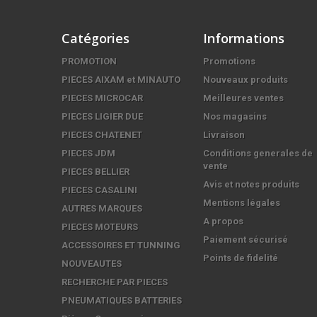
Catégories
Informations
PROMOTION
Promotions
PIECES AIXAM et MINAUTO
Nouveaux produits
PIECES MICROCAR
Meilleures ventes
PIECES LIGIER DUE
Nos magasins
PIECES CHATENET
Livraison
PIECES JDM
Conditions generales de
vente
PIECES BELLIER
Avis et notes produits
PIECES CASALINI
Mentions légales
AUTRES MARQUES
A propos
PIECES MOTEURS
Paiement sécurisé
ACCESSOIRES ET TUNNING
Points de fidelité
NOUVEAUTES
RECHERCHE PAR PIECES
PNEUMATIQUES BATTERIES