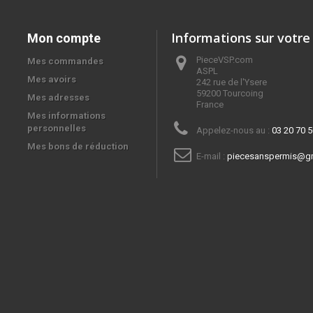
Informations sur votre
Mon compte
PieceVSP.com
Mes commandes
ASPL

Mes avoirs
242 rue de l'Ysere

59200 Tourcoing

Mes adresses
France
Mes informations
personnelles
Appelez-nous au :
03 20 70 5
Mes bons de réduction
E-mail :
piecesanspermis@g