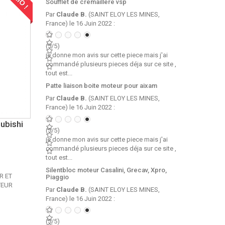
Soufflet de cremaillere vsp
Par
Claude B.
(SAINT ELOY LES MINES,
France) le 16 Juin 2022 :
(5/5)
je donne mon avis sur cette piece mais j'ai
commandé plusieurs pieces déja sur ce site ,
tout est...
Patte liaison boite moteur pour aixam
Par
Claude B.
(SAINT ELOY LES MINES,
France) le 16 Juin 2022 :
subishi
(5/5)
je donne mon avis sur cette piece mais j'ai
commandé plusieurs pieces déja sur ce site ,
tout est...
Silentbloc moteur Casalini, Grecav, Xpro,
R ET
Piaggio
TEUR
Par
Claude B.
(SAINT ELOY LES MINES,
France) le 16 Juin 2022 :
(5/5)