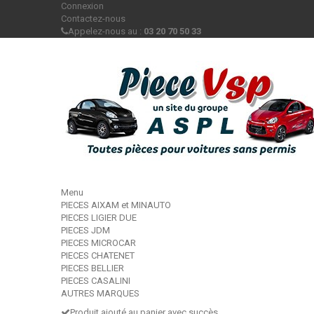
Connexion
Contactez-nous
Appelez-nous au :
03 20 70 50 33
Menu
PIECES AIXAM et MINAUTO
PIECES LIGIER DUE
PIECES JDM
PIECES MICROCAR
PIECES CHATENET
PIECES BELLIER
PIECES CASALINI
AUTRES MARQUES
Produit ajouté au panier avec succès