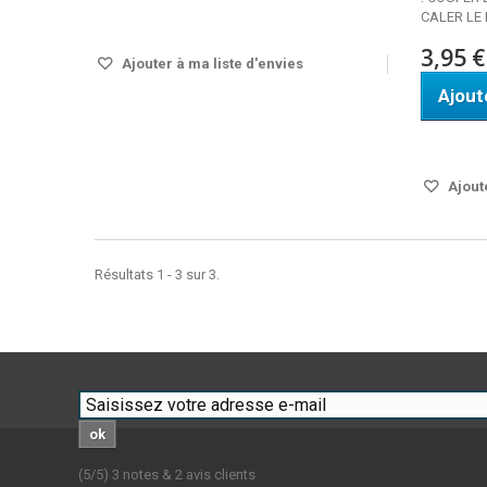
CALER LE 
Disponible
3,95 €
Ajouter à ma liste d'envies
Ajout
Disponi
Ajoute
Résultats 1 - 3 sur 3.
ok
(
5
/
5
)
3
notes &
2
avis clients