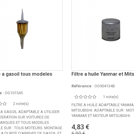
e a gasoil tous modeles
Filtre a huile Yanmar et Mit
Référence :
OG904134B
 :
OG101545
1 note(s)
2 note(s)
FILTRE A HUILE ADAPTABLE YANMA
MITSUBISHI. ADAPTABLE SUR : MO
 A GASOIL ADAPTABLE A UTILISER
YANMAR ET MOTEUR MITSUBISHI.
ERATION SUR VOITURES DE
ARQUES ET TOUS MODELES.
4,83 €
E SUR : TOUS MOTEURS. MONTAGE
6,90 €
LA DURITE D'ARRIVEE DE GASOIL ET