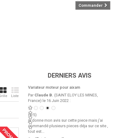
Commander
DERNIERS AVIS
Variateur moteur pour aixam
Par
Claude B.
(SAINT ELOY LES MINES,
Grille
Liste
France) le 16 Juin 2022 :
(4/5)
je donne mon avis sur cette piece mais j'ai
commandé plusieurs pieces déja sur ce site ,
PROMO !
tout est...