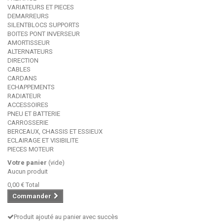
VARIATEURS ET PIECES
DEMARREURS
SILENTBLOCS SUPPORTS
BOITES PONT INVERSEUR
AMORTISSEUR
ALTERNATEURS
DIRECTION
CABLES
CARDANS
ECHAPPEMENTS
RADIATEUR
ACCESSOIRES
PNEU ET BATTERIE
CARROSSERIE
BERCEAUX, CHASSIS ET ESSIEUX
ECLAIRAGE ET VISIBILITE
PIECES MOTEUR
Votre panier
(vide)
Aucun produit
0,00 €
Total
Commander
Produit ajouté au panier avec succès