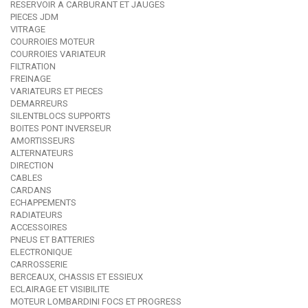
RESERVOIR A CARBURANT ET JAUGES
PIECES JDM
VITRAGE
COURROIES MOTEUR
COURROIES VARIATEUR
FILTRATION
FREINAGE
VARIATEURS ET PIECES
DEMARREURS
SILENTBLOCS SUPPORTS
BOITES PONT INVERSEUR
AMORTISSEURS
ALTERNATEURS
DIRECTION
CABLES
CARDANS
ECHAPPEMENTS
RADIATEURS
ACCESSOIRES
PNEUS ET BATTERIES
ELECTRONIQUE
CARROSSERIE
BERCEAUX, CHASSIS ET ESSIEUX
ECLAIRAGE ET VISIBILITE
MOTEUR LOMBARDINI FOCS ET PROGRESS