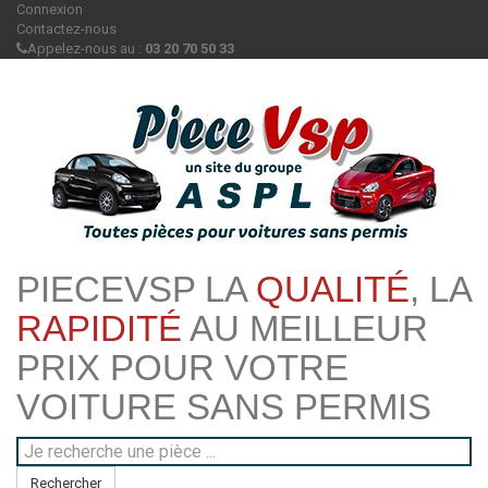
Connexion
Contactez-nous
Appelez-nous au :
03 20 70 50 33
PIECEVSP LA
QUALITÉ
, LA
RAPIDITÉ
AU MEILLEUR
PRIX POUR VOTRE
VOITURE SANS PERMIS
Rechercher