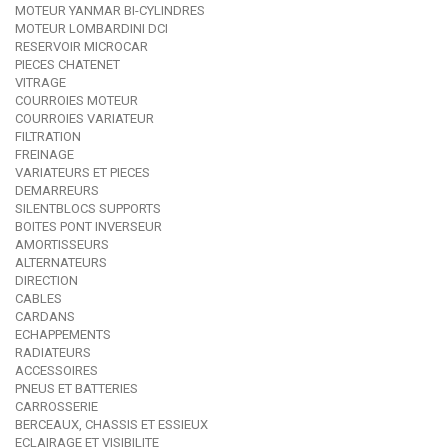
MOTEUR YANMAR BI-CYLINDRES
MOTEUR LOMBARDINI DCI
RESERVOIR MICROCAR
PIECES CHATENET
VITRAGE
COURROIES MOTEUR
COURROIES VARIATEUR
FILTRATION
FREINAGE
VARIATEURS ET PIECES
DEMARREURS
SILENTBLOCS SUPPORTS
BOITES PONT INVERSEUR
AMORTISSEURS
ALTERNATEURS
DIRECTION
CABLES
CARDANS
ECHAPPEMENTS
RADIATEURS
ACCESSOIRES
PNEUS ET BATTERIES
CARROSSERIE
BERCEAUX, CHASSIS ET ESSIEUX
ECLAIRAGE ET VISIBILITE