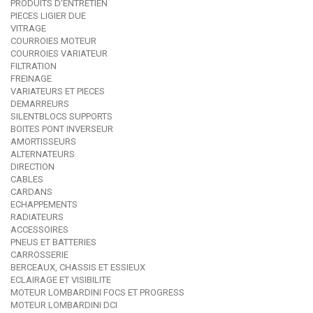
PRODUITS D'ENTRETIEN
PIECES LIGIER DUE
VITRAGE
COURROIES MOTEUR
COURROIES VARIATEUR
FILTRATION
FREINAGE
VARIATEURS ET PIECES
DEMARREURS
SILENTBLOCS SUPPORTS
BOITES PONT INVERSEUR
AMORTISSEURS
ALTERNATEURS
DIRECTION
CABLES
CARDANS
ECHAPPEMENTS
RADIATEURS
ACCESSOIRES
PNEUS ET BATTERIES
CARROSSERIE
BERCEAUX, CHASSIS ET ESSIEUX
ECLAIRAGE ET VISIBILITE
MOTEUR LOMBARDINI FOCS ET PROGRESS
MOTEUR LOMBARDINI DCI