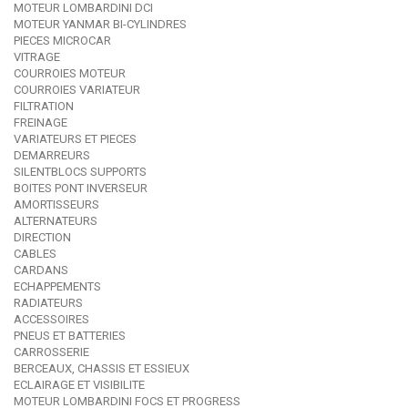
MOTEUR LOMBARDINI DCI
MOTEUR YANMAR BI-CYLINDRES
PIECES MICROCAR
VITRAGE
COURROIES MOTEUR
COURROIES VARIATEUR
FILTRATION
FREINAGE
VARIATEURS ET PIECES
DEMARREURS
SILENTBLOCS SUPPORTS
BOITES PONT INVERSEUR
AMORTISSEURS
ALTERNATEURS
DIRECTION
CABLES
CARDANS
ECHAPPEMENTS
RADIATEURS
ACCESSOIRES
PNEUS ET BATTERIES
CARROSSERIE
BERCEAUX, CHASSIS ET ESSIEUX
ECLAIRAGE ET VISIBILITE
MOTEUR LOMBARDINI FOCS ET PROGRESS