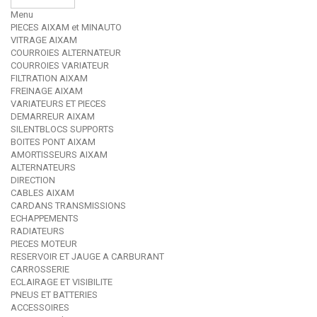
Menu
PIECES AIXAM et MINAUTO
VITRAGE AIXAM
COURROIES ALTERNATEUR
COURROIES VARIATEUR
FILTRATION AIXAM
FREINAGE AIXAM
VARIATEURS ET PIECES
DEMARREUR AIXAM
SILENTBLOCS SUPPORTS
BOITES PONT AIXAM
AMORTISSEURS AIXAM
ALTERNATEURS
DIRECTION
CABLES AIXAM
CARDANS TRANSMISSIONS
ECHAPPEMENTS
RADIATEURS
PIECES MOTEUR
RESERVOIR ET JAUGE A CARBURANT
CARROSSERIE
ECLAIRAGE ET VISIBILITE
PNEUS ET BATTERIES
ACCESSOIRES