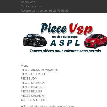
Connexion
Contactez-nous
Appelez-nous au :
03 20 70 50 33
Menu
PIECES AIXAM et MINAUTO
PIECES LIGIER DUE
PIECES JDM
PIECES MICROCAR
PIECES CHATENET
PIECES BELLIER
PIECES CASALINI
AUTRES MARQUES
Produit ajouté au panier avec succès