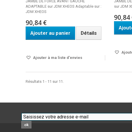
JAMBE DE FORCE AVANT GAUCHE
JAMBE DE
ADAPTABLE sur JDM XHEOS Adaptable sur :
sur JDM X
JDM XHEOS
90,84 
90,84 €
Ajout
Ajouter au panier
Détails
Disponi
Disponible
Ajoute
Ajouter à ma liste d'envies
Résultats 1 - 11 sur 11.
ok