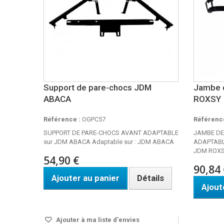
Support de pare-chocs JDM
Jambe d
ABACA
ROXSY
Référence :
OGPC57
Référence
SUPPORT DE PARE-CHOCS AVANT ADAPTABLE
JAMBE DE
sur JDM ABACA Adaptable sur : JDM ABACA
ADAPTABLE
JDM ROX
54,90 €
90,84 
Ajouter au panier
Détails
Ajout
Disponible
Disponi
Ajouter à ma liste d'envies