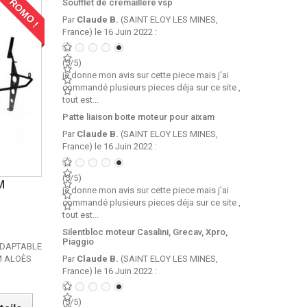
PROMO !
Soufflet de cremaillere vsp
Par
Claude B.
(SAINT ELOY LES MINES,
France) le 16 Juin 2022 :
(5/5)
je donne mon avis sur cette piece mais j'ai
commandé plusieurs pieces déja sur ce site ,
tout est...
Patte liaison boite moteur pour aixam
Par
Claude B.
(SAINT ELOY LES MINES,
France) le 16 Juin 2022 :
(5/5)
M
je donne mon avis sur cette piece mais j'ai
commandé plusieurs pieces déja sur ce site ,
tout est...
Silentbloc moteur Casalini, Grecav, Xpro,
Piaggio
ADAPTABLE
Par
Claude B.
(SAINT ELOY LES MINES,
DM ALOÈS
France) le 16 Juin 2022 :
(5/5)