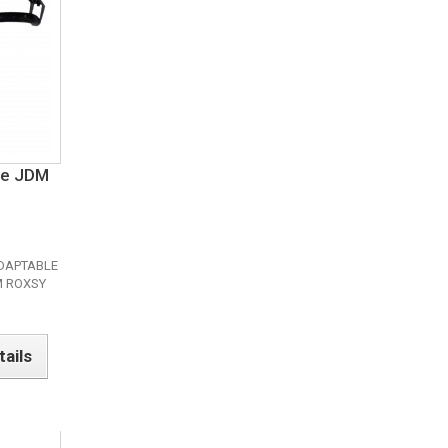
te JDM
ADAPTABLE
DM ROXSY
tails