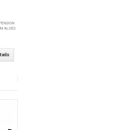
PENSION
DM ALOÈS
tails