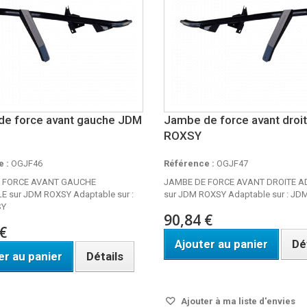
e force avant gauche JDM
Jambe de force avant droi
ROXSY
 :
OGJF46
Référence :
OGJF47
 FORCE AVANT GAUCHE
JAMBE DE FORCE AVANT DROITE 
 sur JDM ROXSY Adaptable sur :
sur JDM ROXSY Adaptable sur : J
SY
90,84 €
€
Ajouter au panier
Dé
er au panier
Détails
Disponible
ble
Ajouter à ma liste d'envies