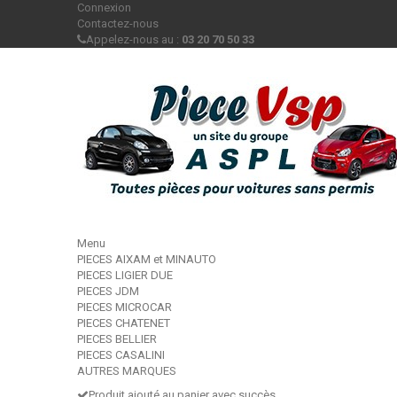
Connexion
Contactez-nous
Appelez-nous au :
03 20 70 50 33
Menu
PIECES AIXAM et MINAUTO
PIECES LIGIER DUE
PIECES JDM
PIECES MICROCAR
PIECES CHATENET
PIECES BELLIER
PIECES CASALINI
AUTRES MARQUES
Produit ajouté au panier avec succès