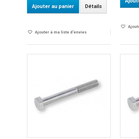
Ajout
Ajouter au panier
Détails
En stock
En stock
Ajoute
Ajouter à ma liste d'envies