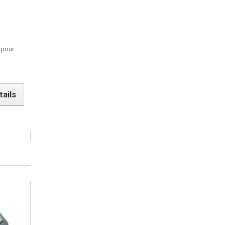
 pour
tails