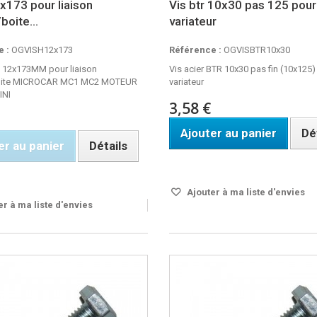
2x173 pour liaison
Vis btr 10x30 pas 125 pour
boite...
variateur
 :
OGVISH12x173
Référence :
OGVISBTR10x30
H 12x173MM pour liaison
Vis acier BTR 10x30 pas fin (10x125)
oite MICROCAR MC1 MC2 MOTEUR
variateur
INI
3,58 €
Ajouter au panier
Dé
er au panier
Détails
En stock
de stock
Ajouter à ma liste d'envies
r à ma liste d'envies