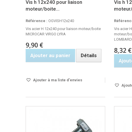
Vis h 12x240 pour liaison
Vis h 1
moteur/boite...
moteur/
Référence :
OGVISH12x240
Référence
Vis acier H 12x240 pour liaison moteur/boite
Vis acier 
MICROCAR VIRGO LYRA
moteur/b
LOMBARD
9,90 €
8,32 €
Ajouter au panier
Détails
Ajout
Rupture de stock
Rupture 
Ajouter à ma liste d'envies
Ajoute