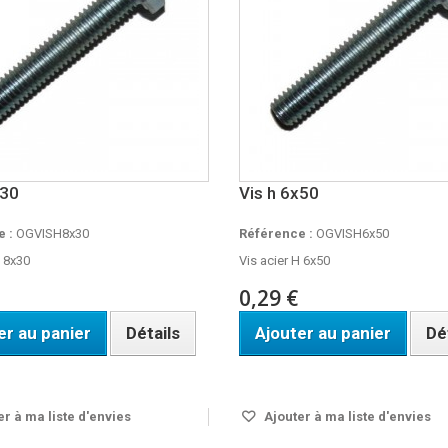
x30
Vis h 6x50
 :
OGVISH8x30
Référence :
OGVISH6x50
H 8x30
Vis acier H 6x50
0,29 €
er au panier
Détails
Ajouter au panier
Dé
En stock
r à ma liste d'envies
Ajouter à ma liste d'envies