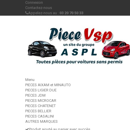
Connexion
Contactez-nous
Appelez-nous au :
03 20 70 50 33
Menu
PIECES AIXAM et MINAUTO
PIECES LIGIER DUE
PIECES JDM
PIECES MICROCAR
PIECES CHATENET
PIECES BELLIER
PIECES CASALINI
AUTRES MARQUES
Produit ajouté au panier avec succès