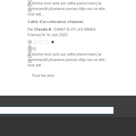
je donne mon avis sur cette piece mais j'ai
commandé plusieurs pieces déja sur ce site ,
tout est...
Cable d'accelerateur chatenet
Par
Claude B.
(SAINT ELOY LES MINES,
France) le 16 Juin 2022 :
(5/5)
je donne mon avis sur cette piece mais j'ai
commandé plusieurs pieces déja sur ce site ,
tout est...
Tous les avis