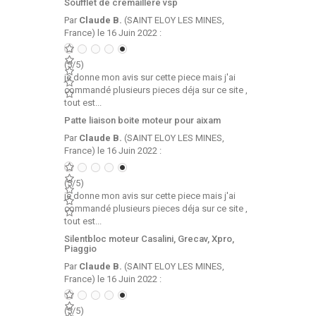
Soufflet de cremaillere vsp
Par
Claude B.
(SAINT ELOY LES MINES,
France) le 16 Juin 2022 :
(5/5)
je donne mon avis sur cette piece mais j'ai
commandé plusieurs pieces déja sur ce site ,
tout est...
Patte liaison boite moteur pour aixam
Par
Claude B.
(SAINT ELOY LES MINES,
France) le 16 Juin 2022 :
(5/5)
je donne mon avis sur cette piece mais j'ai
commandé plusieurs pieces déja sur ce site ,
tout est...
Silentbloc moteur Casalini, Grecav, Xpro,
Piaggio
Par
Claude B.
(SAINT ELOY LES MINES,
France) le 16 Juin 2022 :
(5/5)