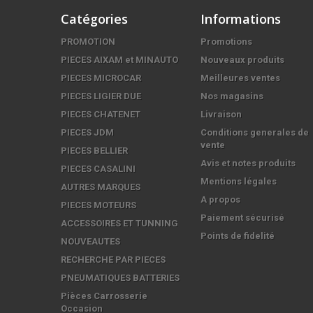
Catégories
Informations
PROMOTION
Promotions
PIECES AIXAM et MINAUTO
Nouveaux produits
PIECES MICROCAR
Meilleures ventes
PIECES LIGIER DUE
Nos magasins
PIECES CHATENET
Livraison
PIECES JDM
Conditions generales de
vente
PIECES BELLIER
Avis et notes produits
PIECES CASALINI
Mentions légales
AUTRES MARQUES
A propos
PIECES MOTEURS
Paiement sécurisé
ACCESSOIRES ET TUNNING
Points de fidelité
NOUVEAUTES
RECHERCHE PAR PIECES
PNEUMATIQUES BATTERIES
Pièces Carrosserie
Occasion