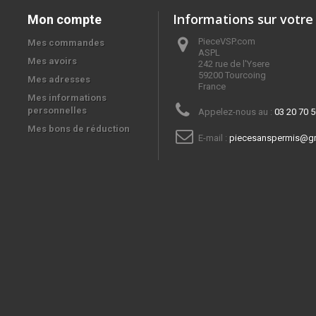
Informations sur votre
Mon compte
PieceVSP.com
Mes commandes
ASPL

Mes avoirs
242 rue de l'Ysere

59200 Tourcoing

Mes adresses
France
Mes informations
personnelles
Appelez-nous au :
03 20 70 5
Mes bons de réduction
E-mail :
piecesanspermis@g