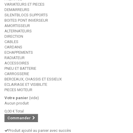
VARIATEURS ET PIECES
DEMARREURS
SILENTBLOCS SUPPORTS
BOITES PONT INVERSEUR
AMORTISSEUR
ALTERNATEURS
DIRECTION
CABLES
CARDANS
ECHAPPEMENTS
RADIATEUR
ACCESSOIRES
PNEU ET BATTERIE
CARROSSERIE
BERCEAUX, CHASSIS ET ESSIEUX
ECLAIRAGE ET VISIBILITE
PIECES MOTEUR
Votre panier
(vide)
Aucun produit
0,00 €
Total
Commander
Produit ajouté au panier avec succès