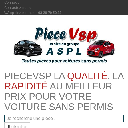
Connexion
Contactez-nous
Appelez-nous au :
03 20 70 50 33
PIECEVSP LA
QUALITÉ
, LA
RAPIDITÉ
AU MEILLEUR
PRIX POUR VOTRE
VOITURE SANS PERMIS
Rechercher