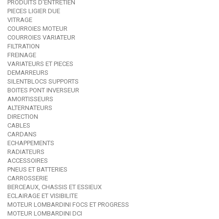
PRODUITS D'ENTRETIEN
PIECES LIGIER DUE
VITRAGE
COURROIES MOTEUR
COURROIES VARIATEUR
FILTRATION
FREINAGE
VARIATEURS ET PIECES
DEMARREURS
SILENTBLOCS SUPPORTS
BOITES PONT INVERSEUR
AMORTISSEURS
ALTERNATEURS
DIRECTION
CABLES
CARDANS
ECHAPPEMENTS
RADIATEURS
ACCESSOIRES
PNEUS ET BATTERIES
CARROSSERIE
BERCEAUX, CHASSIS ET ESSIEUX
ECLAIRAGE ET VISIBILITE
MOTEUR LOMBARDINI FOCS ET PROGRESS
MOTEUR LOMBARDINI DCI