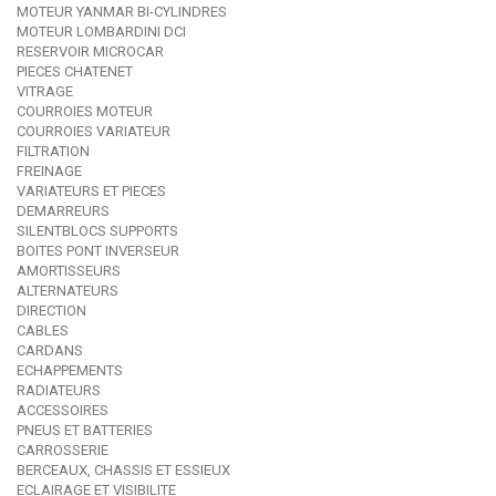
MOTEUR YANMAR BI-CYLINDRES
MOTEUR LOMBARDINI DCI
RESERVOIR MICROCAR
PIECES CHATENET
VITRAGE
COURROIES MOTEUR
COURROIES VARIATEUR
FILTRATION
FREINAGE
VARIATEURS ET PIECES
DEMARREURS
SILENTBLOCS SUPPORTS
BOITES PONT INVERSEUR
AMORTISSEURS
ALTERNATEURS
DIRECTION
CABLES
CARDANS
ECHAPPEMENTS
RADIATEURS
ACCESSOIRES
PNEUS ET BATTERIES
CARROSSERIE
BERCEAUX, CHASSIS ET ESSIEUX
ECLAIRAGE ET VISIBILITE