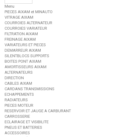
Menu
PIECES AIXAM et MINAUTO
VITRAGE AIXAM
COURROIES ALTERNATEUR
COURROIES VARIATEUR
FILTRATION AIXAM
FREINAGE AIXAM
VARIATEURS ET PIECES
DEMARREUR AIXAM
SILENTBLOCS SUPPORTS
BOITES PONT AIXAM
AMORTISSEURS AIXAM
ALTERNATEURS
DIRECTION
CABLES AIXAM
CARDANS TRANSMISSIONS
ECHAPPEMENTS
RADIATEURS
PIECES MOTEUR
RESERVOIR ET JAUGE A CARBURANT
CARROSSERIE
ECLAIRAGE ET VISIBILITE
PNEUS ET BATTERIES
ACCESSOIRES