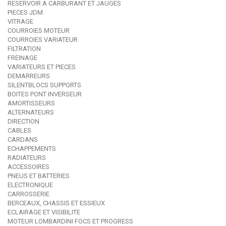
RESERVOIR A CARBURANT ET JAUGES
PIECES JDM
VITRAGE
COURROIES MOTEUR
COURROIES VARIATEUR
FILTRATION
FREINAGE
VARIATEURS ET PIECES
DEMARREURS
SILENTBLOCS SUPPORTS
BOITES PONT INVERSEUR
AMORTISSEURS
ALTERNATEURS
DIRECTION
CABLES
CARDANS
ECHAPPEMENTS
RADIATEURS
ACCESSOIRES
PNEUS ET BATTERIES
ELECTRONIQUE
CARROSSERIE
BERCEAUX, CHASSIS ET ESSIEUX
ECLAIRAGE ET VISIBILITE
MOTEUR LOMBARDINI FOCS ET PROGRESS