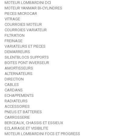
MOTEUR LOMBARDINI DCI
MOTEUR YANMAR BI-CYLINDRES
PIECES MICROCAR
VITRAGE
COURROIES MOTEUR
COURROIES VARIATEUR
FILTRATION
FREINAGE
VARIATEURS ET PIECES
DEMARREURS
SILENTBLOCS SUPPORTS
BOITES PONT INVERSEUR
AMORTISSEURS
ALTERNATEURS
DIRECTION
CABLES
CARDANS
ECHAPPEMENTS
RADIATEURS
ACCESSOIRES
PNEUS ET BATTERIES
CARROSSERIE
BERCEAUX, CHASSIS ET ESSIEUX
ECLAIRAGE ET VISIBILITE
MOTEUR LOMBARDINI FOCS ET PROGRESS