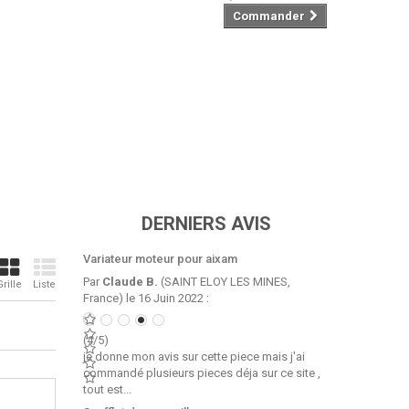
Commander
DERNIERS AVIS
Variateur moteur pour aixam
Par
Claude B.
(SAINT ELOY LES MINES,
Grille
Liste
France) le 16 Juin 2022 :
(4/5)
je donne mon avis sur cette piece mais j'ai
commandé plusieurs pieces déja sur ce site ,
tout est...