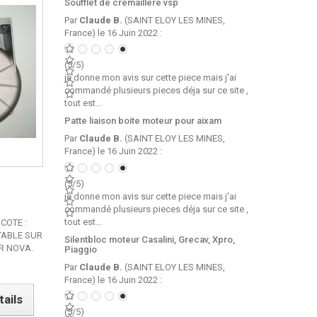
Soufflet de cremaillere vsp
Par
Claude B.
(SAINT ELOY LES MINES,
France) le 16 Juin 2022 :
(5/5)
je donne mon avis sur cette piece mais j'ai
commandé plusieurs pieces déja sur ce site ,
tout est...
Patte liaison boite moteur pour aixam
Par
Claude B.
(SAINT ELOY LES MINES,
France) le 16 Juin 2022 :
(5/5)
je donne mon avis sur cette piece mais j'ai
commandé plusieurs pieces déja sur ce site ,
tout est...
COTE :
TABLE SUR
Silentbloc moteur Casalini, Grecav, Xpro,
ER NOVA.
Piaggio
Par
Claude B.
(SAINT ELOY LES MINES,
France) le 16 Juin 2022 :
tails
(5/5)