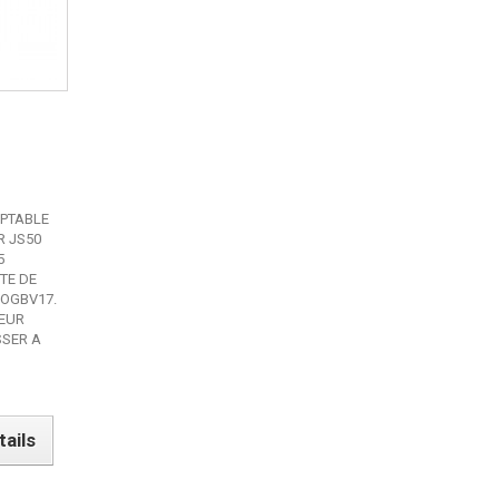
APTABLE
ER JS50
5
ITE DE
 OGBV17.
TEUR
SSER A
tails