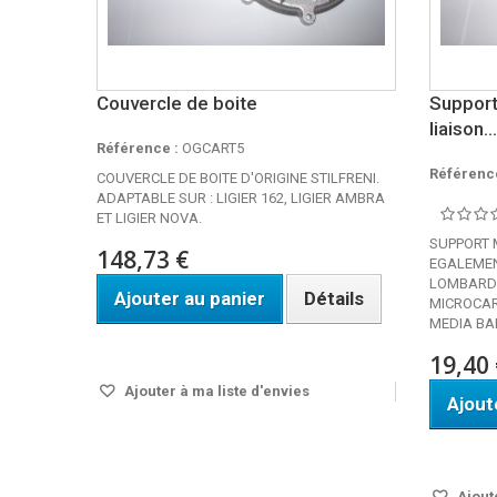
Couvercle de boite
Support
liaison...
Référence :
OGCART5
Référence
COUVERCLE DE BOITE D'ORIGINE STILFRENI.
ADAPTABLE SUR : LIGIER 162, LIGIER AMBRA
ET LIGIER NOVA.
SUPPORT 
148,73 €
EGALEME
LOMBARDI
Ajouter au panier
Détails
MICROCAR
MEDIA BA
Disponible
19,40 
Ajouter à ma liste d'envies
Ajout
Disponi
Ajoute