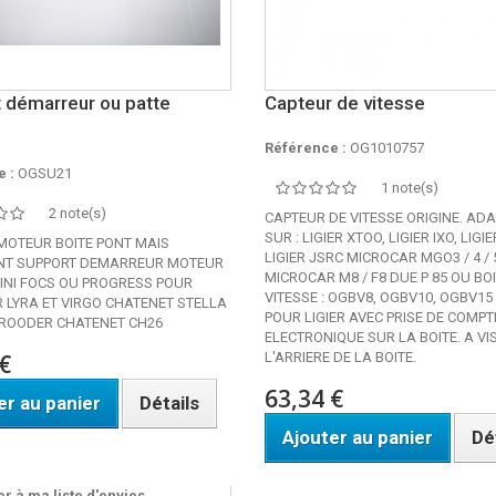
 démarreur ou patte
Capteur de vitesse
Référence :
OG1010757
 :
OGSU21
1 note(s)
2 note(s)
CAPTEUR DE VITESSE ORIGINE. AD
SUR : LIGIER XTOO, LIGIER IXO, LIGI
MOTEUR BOITE PONT MAIS
LIGIER JSRC MICROCAR MGO3 / 4 / 
NT SUPPORT DEMARREUR MOTEUR
MICROCAR M8 / F8 DUE P 85 OU BO
NI FOCS OU PROGRESS POUR
VITESSE : OGBV8, OGBV10, OGBV15
 LYRA ET VIRGO CHATENET STELLA
POUR LIGIER AVEC PRISE DE COMP
ROODER CHATENET CH26
ELECTRONIQUE SUR LA BOITE. A VI
€
L'ARRIERE DE LA BOITE.
63,34 €
er au panier
Détails
Ajouter au panier
Dé
ble
Disponible
r à ma liste d'envies