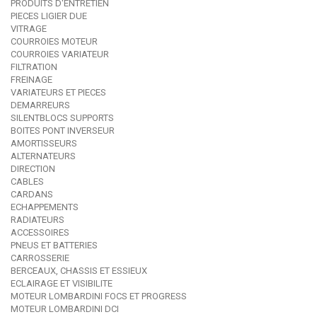
PRODUITS D'ENTRETIEN
PIECES LIGIER DUE
VITRAGE
COURROIES MOTEUR
COURROIES VARIATEUR
FILTRATION
FREINAGE
VARIATEURS ET PIECES
DEMARREURS
SILENTBLOCS SUPPORTS
BOITES PONT INVERSEUR
AMORTISSEURS
ALTERNATEURS
DIRECTION
CABLES
CARDANS
ECHAPPEMENTS
RADIATEURS
ACCESSOIRES
PNEUS ET BATTERIES
CARROSSERIE
BERCEAUX, CHASSIS ET ESSIEUX
ECLAIRAGE ET VISIBILITE
MOTEUR LOMBARDINI FOCS ET PROGRESS
MOTEUR LOMBARDINI DCI