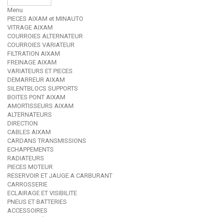
Menu
PIECES AIXAM et MINAUTO
VITRAGE AIXAM
COURROIES ALTERNATEUR
COURROIES VARIATEUR
FILTRATION AIXAM
FREINAGE AIXAM
VARIATEURS ET PIECES
DEMARREUR AIXAM
SILENTBLOCS SUPPORTS
BOITES PONT AIXAM
AMORTISSEURS AIXAM
ALTERNATEURS
DIRECTION
CABLES AIXAM
CARDANS TRANSMISSIONS
ECHAPPEMENTS
RADIATEURS
PIECES MOTEUR
RESERVOIR ET JAUGE A CARBURANT
CARROSSERIE
ECLAIRAGE ET VISIBILITE
PNEUS ET BATTERIES
ACCESSOIRES