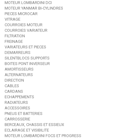
MOTEUR LOMBARDINI DCI
MOTEUR YANMAR BI-CYLINDRES
PIECES MICROCAR
VITRAGE
COURROIES MOTEUR
COURROIES VARIATEUR
FILTRATION
FREINAGE
VARIATEURS ET PIECES
DEMARREURS
SILENTBLOCS SUPPORTS
BOITES PONT INVERSEUR
AMORTISSEURS
ALTERNATEURS
DIRECTION
CABLES
CARDANS
ECHAPPEMENTS
RADIATEURS
ACCESSOIRES
PNEUS ET BATTERIES
CARROSSERIE
BERCEAUX, CHASSIS ET ESSIEUX
ECLAIRAGE ET VISIBILITE
MOTEUR LOMBARDINI FOCS ET PROGRESS