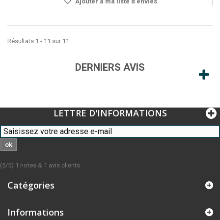
Ajouter à ma liste d'envies
Résultats 1 - 11 sur 11.
DERNIERS AVIS
LETTRE D'INFORMATIONS
ok
(
5
/
5
)
1
notes &
1
avis clients
Catégories
Informations