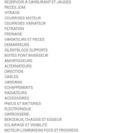
RESERVOIR A CARBURANT ET JAUGES
PIECES JDM
VITRAGE
COURROIES MOTEUR
COURROIES VARIATEUR
FILTRATION
FREINAGE
VARIATEURS ET PIECES
DEMARREURS
SILENTBLOCS SUPPORTS
BOITES PONT INVERSEUR
AMORTISSEURS
ALTERNATEURS
DIRECTION
CABLES
CARDANS
ECHAPPEMENTS
RADIATEURS
ACCESSOIRES
PNEUS ET BATTERIES
ELECTRONIQUE
CARROSSERIE
BERCEAUX, CHASSIS ET ESSIEUX
ECLAIRAGE ET VISIBILITE
MOTEUR LOMBARDINI FOCS ET PROGRESS