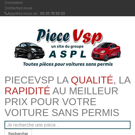
Connexion
Contactez-nous
Appelez-nous au :
03 20 70 50 33
PIECEVSP LA
QUALITÉ
, LA
RAPIDITÉ
AU MEILLEUR
PRIX POUR VOTRE
VOITURE SANS PERMIS
Rechercher