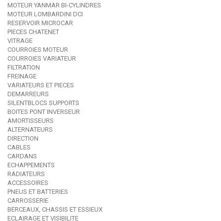
MOTEUR YANMAR BI-CYLINDRES
MOTEUR LOMBARDINI DCI
RESERVOIR MICROCAR
PIECES CHATENET
VITRAGE
COURROIES MOTEUR
COURROIES VARIATEUR
FILTRATION
FREINAGE
VARIATEURS ET PIECES
DEMARREURS
SILENTBLOCS SUPPORTS
BOITES PONT INVERSEUR
AMORTISSEURS
ALTERNATEURS
DIRECTION
CABLES
CARDANS
ECHAPPEMENTS
RADIATEURS
ACCESSOIRES
PNEUS ET BATTERIES
CARROSSERIE
BERCEAUX, CHASSIS ET ESSIEUX
ECLAIRAGE ET VISIBILITE