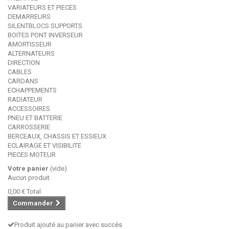
VARIATEURS ET PIECES
DEMARREURS
SILENTBLOCS SUPPORTS
BOITES PONT INVERSEUR
AMORTISSEUR
ALTERNATEURS
DIRECTION
CABLES
CARDANS
ECHAPPEMENTS
RADIATEUR
ACCESSOIRES
PNEU ET BATTERIE
CARROSSERIE
BERCEAUX, CHASSIS ET ESSIEUX
ECLAIRAGE ET VISIBILITE
PIECES MOTEUR
Votre panier
(vide)
Aucun produit
0,00 €
Total
Commander
Produit ajouté au panier avec succès