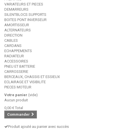
VARIATEURS ET PIECES
DEMARREURS
SILENTBLOCS SUPPORTS
BOITES PONT INVERSEUR
AMORTISSEUR
ALTERNATEURS
DIRECTION
CABLES
CARDANS
ECHAPPEMENTS
RADIATEUR
ACCESSOIRES
PNEU ET BATTERIE
CARROSSERIE
BERCEAUX, CHASSIS ET ESSIEUX
ECLAIRAGE ET VISIBILITE
PIECES MOTEUR
Votre panier
(vide)
Aucun produit
0,00 €
Total
Commander
Produit ajouté au panier avec succès