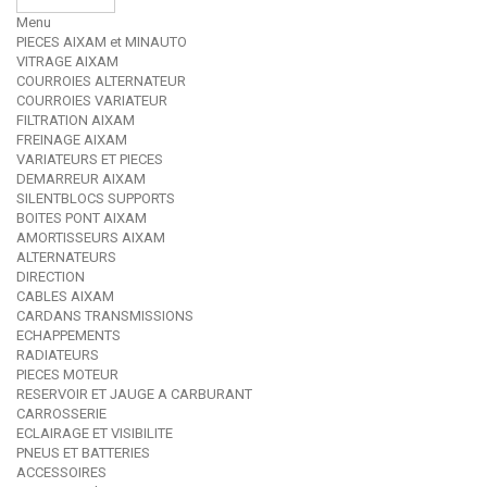
Menu
PIECES AIXAM et MINAUTO
VITRAGE AIXAM
COURROIES ALTERNATEUR
COURROIES VARIATEUR
FILTRATION AIXAM
FREINAGE AIXAM
VARIATEURS ET PIECES
DEMARREUR AIXAM
SILENTBLOCS SUPPORTS
BOITES PONT AIXAM
AMORTISSEURS AIXAM
ALTERNATEURS
DIRECTION
CABLES AIXAM
CARDANS TRANSMISSIONS
ECHAPPEMENTS
RADIATEURS
PIECES MOTEUR
RESERVOIR ET JAUGE A CARBURANT
CARROSSERIE
ECLAIRAGE ET VISIBILITE
PNEUS ET BATTERIES
ACCESSOIRES