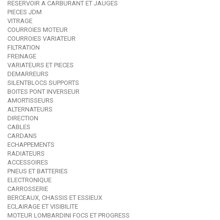
RESERVOIR A CARBURANT ET JAUGES
PIECES JDM
VITRAGE
COURROIES MOTEUR
COURROIES VARIATEUR
FILTRATION
FREINAGE
VARIATEURS ET PIECES
DEMARREURS
SILENTBLOCS SUPPORTS
BOITES PONT INVERSEUR
AMORTISSEURS
ALTERNATEURS
DIRECTION
CABLES
CARDANS
ECHAPPEMENTS
RADIATEURS
ACCESSOIRES
PNEUS ET BATTERIES
ELECTRONIQUE
CARROSSERIE
BERCEAUX, CHASSIS ET ESSIEUX
ECLAIRAGE ET VISIBILITE
MOTEUR LOMBARDINI FOCS ET PROGRESS