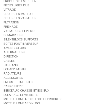
PRODUITS D'ENTRETIEN
PIECES LIGIER DUE
VITRAGE
COURROIES MOTEUR
COURROIES VARIATEUR
FILTRATION
FREINAGE
VARIATEURS ET PIECES
DEMARREURS
SILENTBLOCS SUPPORTS
BOITES PONT INVERSEUR
AMORTISSEURS
ALTERNATEURS
DIRECTION
CABLES
CARDANS
ECHAPPEMENTS
RADIATEURS
ACCESSOIRES
PNEUS ET BATTERIES
CARROSSERIE
BERCEAUX, CHASSIS ET ESSIEUX
ECLAIRAGE ET VISIBILITE
MOTEUR LOMBARDINI FOCS ET PROGRESS
MOTEUR LOMBARDINI DCI