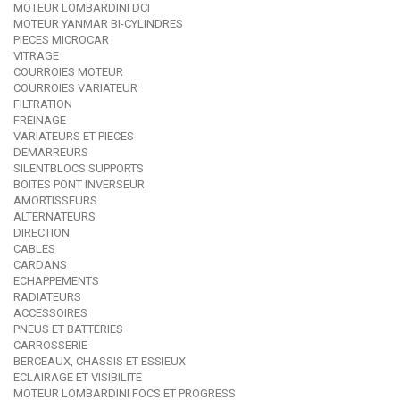
MOTEUR LOMBARDINI DCI
MOTEUR YANMAR BI-CYLINDRES
PIECES MICROCAR
VITRAGE
COURROIES MOTEUR
COURROIES VARIATEUR
FILTRATION
FREINAGE
VARIATEURS ET PIECES
DEMARREURS
SILENTBLOCS SUPPORTS
BOITES PONT INVERSEUR
AMORTISSEURS
ALTERNATEURS
DIRECTION
CABLES
CARDANS
ECHAPPEMENTS
RADIATEURS
ACCESSOIRES
PNEUS ET BATTERIES
CARROSSERIE
BERCEAUX, CHASSIS ET ESSIEUX
ECLAIRAGE ET VISIBILITE
MOTEUR LOMBARDINI FOCS ET PROGRESS