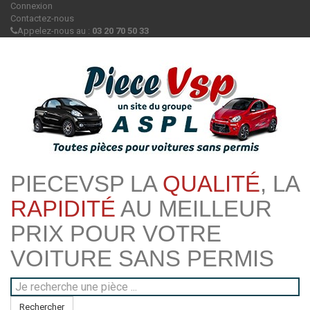
Connexion
Contactez-nous
Appelez-nous au :
03 20 70 50 33
PIECEVSP LA
QUALITÉ
, LA
RAPIDITÉ
AU MEILLEUR
PRIX POUR VOTRE
VOITURE SANS PERMIS
Rechercher