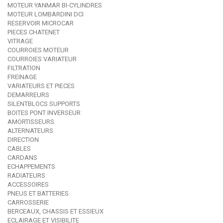
MOTEUR YANMAR BI-CYLINDRES
MOTEUR LOMBARDINI DCI
RESERVOIR MICROCAR
PIECES CHATENET
VITRAGE
COURROIES MOTEUR
COURROIES VARIATEUR
FILTRATION
FREINAGE
VARIATEURS ET PIECES
DEMARREURS
SILENTBLOCS SUPPORTS
BOITES PONT INVERSEUR
AMORTISSEURS
ALTERNATEURS
DIRECTION
CABLES
CARDANS
ECHAPPEMENTS
RADIATEURS
ACCESSOIRES
PNEUS ET BATTERIES
CARROSSERIE
BERCEAUX, CHASSIS ET ESSIEUX
ECLAIRAGE ET VISIBILITE