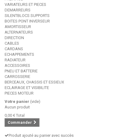
VARIATEURS ET PIECES
DEMARREURS
SILENTBLOCS SUPPORTS
BOITES PONT INVERSEUR
AMORTISSEUR
ALTERNATEURS
DIRECTION
CABLES
CARDANS
ECHAPPEMENTS
RADIATEUR
ACCESSOIRES
PNEU ET BATTERIE
CARROSSERIE
BERCEAUX, CHASSIS ET ESSIEUX
ECLAIRAGE ET VISIBILITE
PIECES MOTEUR
Votre panier
(vide)
Aucun produit
0,00 €
Total
Commander
Produit ajouté au panier avec succès