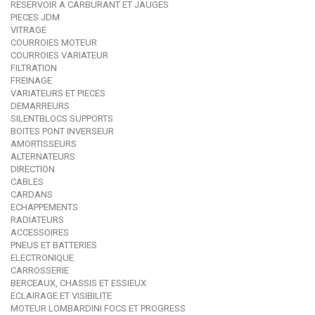
RESERVOIR A CARBURANT ET JAUGES
PIECES JDM
VITRAGE
COURROIES MOTEUR
COURROIES VARIATEUR
FILTRATION
FREINAGE
VARIATEURS ET PIECES
DEMARREURS
SILENTBLOCS SUPPORTS
BOITES PONT INVERSEUR
AMORTISSEURS
ALTERNATEURS
DIRECTION
CABLES
CARDANS
ECHAPPEMENTS
RADIATEURS
ACCESSOIRES
PNEUS ET BATTERIES
ELECTRONIQUE
CARROSSERIE
BERCEAUX, CHASSIS ET ESSIEUX
ECLAIRAGE ET VISIBILITE
MOTEUR LOMBARDINI FOCS ET PROGRESS