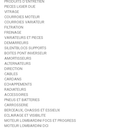
PRODUITS D'ENTRETIEN
PIECES LIGIER DUE
VITRAGE
COURROIES MOTEUR
COURROIES VARIATEUR
FILTRATION
FREINAGE
VARIATEURS ET PIECES
DEMARREURS
SILENTBLOCS SUPPORTS
BOITES PONT INVERSEUR
AMORTISSEURS
ALTERNATEURS
DIRECTION
CABLES
CARDANS
ECHAPPEMENTS
RADIATEURS
ACCESSOIRES
PNEUS ET BATTERIES
CARROSSERIE
BERCEAUX, CHASSIS ET ESSIEUX
ECLAIRAGE ET VISIBILITE
MOTEUR LOMBARDINI FOCS ET PROGRESS
MOTEUR LOMBARDINI DCI