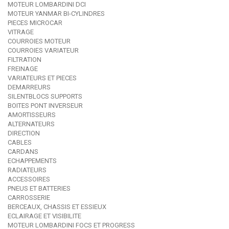
MOTEUR LOMBARDINI DCI
MOTEUR YANMAR BI-CYLINDRES
PIECES MICROCAR
VITRAGE
COURROIES MOTEUR
COURROIES VARIATEUR
FILTRATION
FREINAGE
VARIATEURS ET PIECES
DEMARREURS
SILENTBLOCS SUPPORTS
BOITES PONT INVERSEUR
AMORTISSEURS
ALTERNATEURS
DIRECTION
CABLES
CARDANS
ECHAPPEMENTS
RADIATEURS
ACCESSOIRES
PNEUS ET BATTERIES
CARROSSERIE
BERCEAUX, CHASSIS ET ESSIEUX
ECLAIRAGE ET VISIBILITE
MOTEUR LOMBARDINI FOCS ET PROGRESS