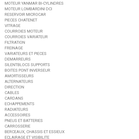
MOTEUR YANMAR BI-CYLINDRES
MOTEUR LOMBARDINI DCI
RESERVOIR MICROCAR
PIECES CHATENET
VITRAGE
COURROIES MOTEUR
COURROIES VARIATEUR
FILTRATION
FREINAGE
VARIATEURS ET PIECES
DEMARREURS
SILENTBLOCS SUPPORTS
BOITES PONT INVERSEUR
AMORTISSEURS
ALTERNATEURS
DIRECTION
CABLES
CARDANS
ECHAPPEMENTS
RADIATEURS
ACCESSOIRES
PNEUS ET BATTERIES
CARROSSERIE
BERCEAUX, CHASSIS ET ESSIEUX
ECLAIRAGE ET VISIBILITE