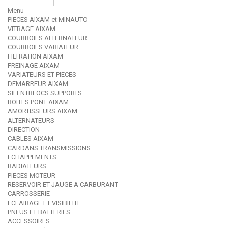
Menu
PIECES AIXAM et MINAUTO
VITRAGE AIXAM
COURROIES ALTERNATEUR
COURROIES VARIATEUR
FILTRATION AIXAM
FREINAGE AIXAM
VARIATEURS ET PIECES
DEMARREUR AIXAM
SILENTBLOCS SUPPORTS
BOITES PONT AIXAM
AMORTISSEURS AIXAM
ALTERNATEURS
DIRECTION
CABLES AIXAM
CARDANS TRANSMISSIONS
ECHAPPEMENTS
RADIATEURS
PIECES MOTEUR
RESERVOIR ET JAUGE A CARBURANT
CARROSSERIE
ECLAIRAGE ET VISIBILITE
PNEUS ET BATTERIES
ACCESSOIRES