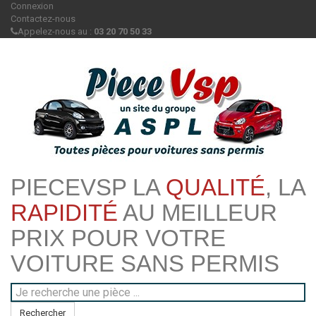
Connexion
Contactez-nous
Appelez-nous au :
03 20 70 50 33
PIECEVSP LA
QUALITÉ
, LA
RAPIDITÉ
AU MEILLEUR
PRIX POUR VOTRE
VOITURE SANS PERMIS
Rechercher