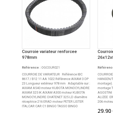
Courroie variateur renforcee
Courroi
978mm
26x12x
Référence :
OGCOUR021
Référence
COURROIE DE VARIATEUR Référence IBC
COURROIE
8617 / B12 11 AA 1022 Référence AIXAM 3 DP
HANSEN/T
23 Longueur extérieur 978 mm Adaptable sur :
montage) 
AIXAM A540 moteur KUBOTA MONOCYLINDRE
montage T
AIXAM 325 IK AIXAM A300 moteur KUBOTA
AGOSTINI
MONOCYLINDRE CHATENET 325 LD diamètre
ALIZEE E
réceptrice 216 ERAD moteur PETER LISTER
206 moteur
ITALCAR CAR C1 BINGO TASSO BINGO
29,90 