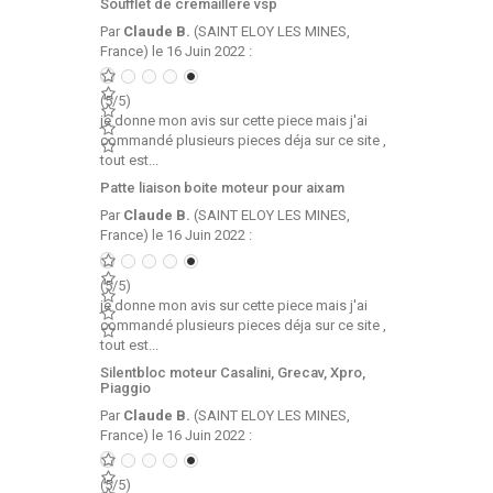
Soufflet de cremaillere vsp
Par
Claude B.
(SAINT ELOY LES MINES,
France) le 16 Juin 2022 :
(5/5)
je donne mon avis sur cette piece mais j'ai
commandé plusieurs pieces déja sur ce site ,
tout est...
Patte liaison boite moteur pour aixam
Par
Claude B.
(SAINT ELOY LES MINES,
France) le 16 Juin 2022 :
(5/5)
je donne mon avis sur cette piece mais j'ai
commandé plusieurs pieces déja sur ce site ,
tout est...
Silentbloc moteur Casalini, Grecav, Xpro,
Piaggio
Par
Claude B.
(SAINT ELOY LES MINES,
France) le 16 Juin 2022 :
(5/5)