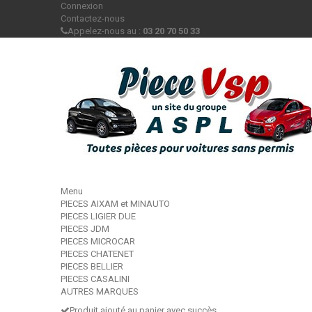
Connexion
Contactez-nous
Appelez-nous au :
03 20 70 50 33
Menu
PIECES AIXAM et MINAUTO
PIECES LIGIER DUE
PIECES JDM
PIECES MICROCAR
PIECES CHATENET
PIECES BELLIER
PIECES CASALINI
AUTRES MARQUES
Produit ajouté au panier avec succès