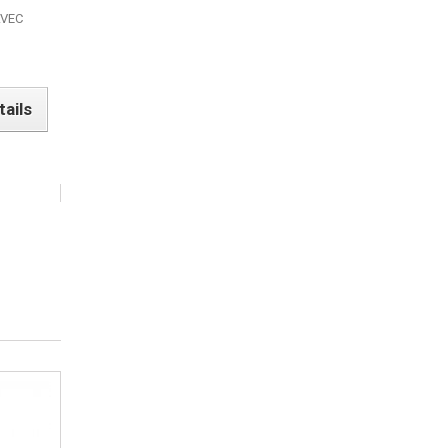
T
AVEC
tails