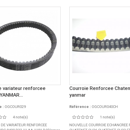
e variateur renforcee
Courroie Renforcee Chate
 YANMAR...
yanmar
 :
OGCOUR029
Référence :
OGCOUR040CH
4 note(s)
1 note(s)
 DE VARIATEUR RENFORCEE
NOUVELLE COURROIE ECHANCREE