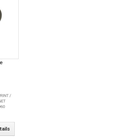
ee
RINT /
NET
960
tails