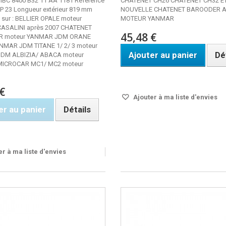
 IBC 8400 B32 11 AA 1181 Référence
CHATENET CH26 CHATENET CH32 E
P 23 Longueur extérieur 819 mm
NOUVELLE CHATENET BAROODER 
 sur : BELLIER OPALE moteur
MOTEUR YANMAR
ASALINI après 2007 CHATENET
45,48 €
 moteur YANMAR JDM ORANE
NMAR JDM TITANE 1/ 2/ 3 moteur
Ajouter au panier
Dé
DM ALBIZIA/ ABACA moteur
ICROCAR MC1/ MC2 moteur
Disponible
€
Ajouter à ma liste d'envies
er au panier
Détails
de stock
r à ma liste d'envies