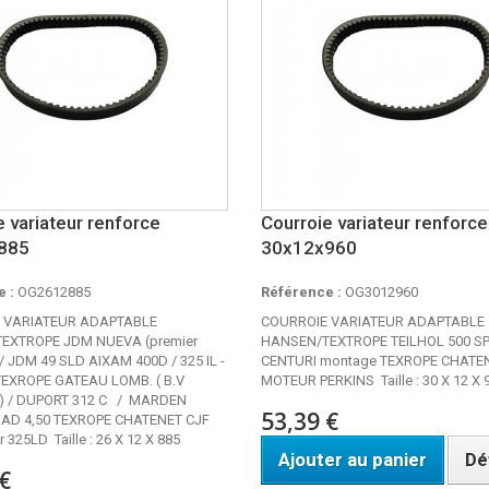
e variateur renforce
Courroie variateur renforc
885
30x12x960
 :
OG2612885
Référence :
OG3012960
 VARIATEUR ADAPTABLE
COURROIE VARIATEUR ADAPTABLE
EXTROPE JDM NUEVA (premier
HANSEN/TEXTROPE TEILHOL 500 SP
/ JDM 49 SLD AIXAM 400D / 325 IL -
CENTURI montage TEXROPE CHATE
EXROPE GATEAU LOMB. ( B.V
MOTEUR PERKINS Taille : 30 X 12 X 
 ) / DUPORT 312 C / MARDEN
53,39 €
RAD 4,50 TEXROPE CHATENET CJF
 325LD Taille : 26 X 12 X 885
Ajouter au panier
Dé
€