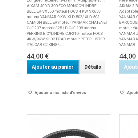
Longueur extérieur 943 mm Adaptable sur :
Référence
AIXAM 400 D 300 ECO MONOCYLINDRE
AIXAM 3 B
BELLIER VX550 moteur FOCS 4 KW VX650
Adaptable
moteur YANMAR 9 KW XLD 502/ XLD 503
YANMAR C
CAMION BELLIER moteur YANMAR CHATENET
BAROODER
CJF 207 moteur 325 LD CJF 208 moteur
moteur YA
PERKINS BICYLINDRE CJF210 moteur FOCS
YANMAR J
4KW/9KW SLB2 ERAD moteur PETER LISTER
YANMAR M
ITALCAR C2 KING/...
YANMAR
44,00 €
44,00 
Ajouter au panier
Détails
Ajout
Disponible
Rupture 
Ajouter à ma liste d'envies
Ajoute