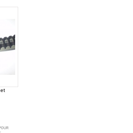
net
 POUR