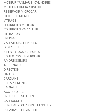
MOTEUR YANMAR BI-CYLINDRES
MOTEUR LOMBARDINI DCI
RESERVOIR MICROCAR
PIECES CHATENET
VITRAGE
COURROIES MOTEUR
COURROIES VARIATEUR
FILTRATION
FREINAGE
VARIATEURS ET PIECES
DEMARREURS
SILENTBLOCS SUPPORTS
BOITES PONT INVERSEUR
AMORTISSEURS
ALTERNATEURS
DIRECTION
CABLES
CARDANS
ECHAPPEMENTS
RADIATEURS
ACCESSOIRES
PNEUS ET BATTERIES
CARROSSERIE
BERCEAUX, CHASSIS ET ESSIEUX
ECLAIRAGE ET VISIBILITE