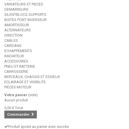
VARIATEURS ET PIECES
DEMARREURS
SILENTBLOCS SUPPORTS
BOITES PONT INVERSEUR
AMORTISSEUR
ALTERNATEURS
DIRECTION
CABLES
CARDANS
ECHAPPEMENTS
RADIATEUR
ACCESSOIRES
PNEU ET BATTERIE
CARROSSERIE
BERCEAUX, CHASSIS ET ESSIEUX
ECLAIRAGE ET VISIBILITE
PIECES MOTEUR
Votre panier
(vide)
Aucun produit
0,00 €
Total
Commander
Produit ajouté au panier avec succès