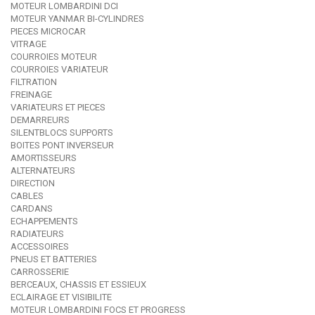
MOTEUR LOMBARDINI DCI
MOTEUR YANMAR BI-CYLINDRES
PIECES MICROCAR
VITRAGE
COURROIES MOTEUR
COURROIES VARIATEUR
FILTRATION
FREINAGE
VARIATEURS ET PIECES
DEMARREURS
SILENTBLOCS SUPPORTS
BOITES PONT INVERSEUR
AMORTISSEURS
ALTERNATEURS
DIRECTION
CABLES
CARDANS
ECHAPPEMENTS
RADIATEURS
ACCESSOIRES
PNEUS ET BATTERIES
CARROSSERIE
BERCEAUX, CHASSIS ET ESSIEUX
ECLAIRAGE ET VISIBILITE
MOTEUR LOMBARDINI FOCS ET PROGRESS