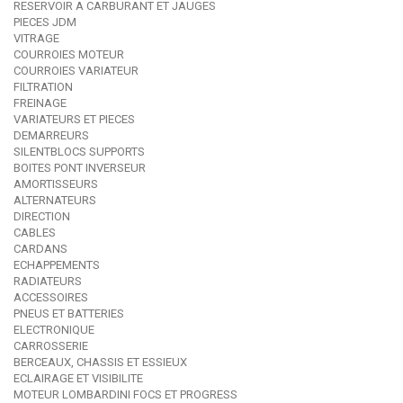
RESERVOIR A CARBURANT ET JAUGES
PIECES JDM
VITRAGE
COURROIES MOTEUR
COURROIES VARIATEUR
FILTRATION
FREINAGE
VARIATEURS ET PIECES
DEMARREURS
SILENTBLOCS SUPPORTS
BOITES PONT INVERSEUR
AMORTISSEURS
ALTERNATEURS
DIRECTION
CABLES
CARDANS
ECHAPPEMENTS
RADIATEURS
ACCESSOIRES
PNEUS ET BATTERIES
ELECTRONIQUE
CARROSSERIE
BERCEAUX, CHASSIS ET ESSIEUX
ECLAIRAGE ET VISIBILITE
MOTEUR LOMBARDINI FOCS ET PROGRESS