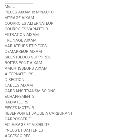
Menu
PIECES AIXAM et MINAUTO
VITRAGE AIXAM
COURROIES ALTERNATEUR
COURROIES VARIATEUR
FILTRATION AIXAM
FREINAGE AIXAM
VARIATEURS ET PIECES
DEMARREUR AIXAM
SILENTBLOCS SUPPORTS
BOITES PONT AIXAM
AMORTISSEURS AIXAM
ALTERNATEURS
DIRECTION
CABLES AIXAM
CARDANS TRANSMISSIONS
ECHAPPEMENTS
RADIATEURS
PIECES MOTEUR
RESERVOIR ET JAUGE A CARBURANT
CARROSSERIE
ECLAIRAGE ET VISIBILITE
PNEUS ET BATTERIES
ACCESSOIRES