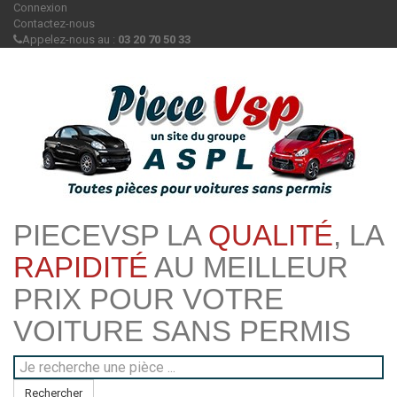
Connexion
Contactez-nous
Appelez-nous au :
03 20 70 50 33
PIECEVSP LA
QUALITÉ
, LA
RAPIDITÉ
AU MEILLEUR
PRIX POUR VOTRE
VOITURE SANS PERMIS
Rechercher