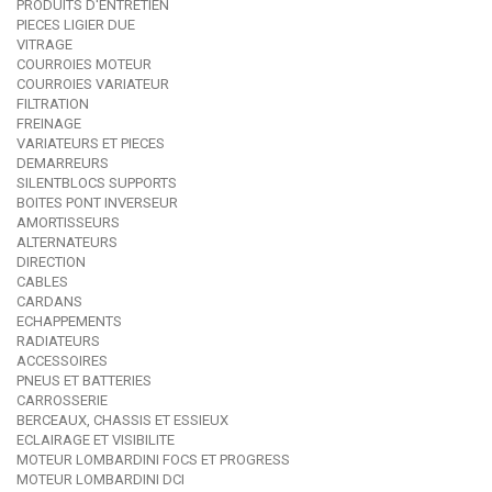
PRODUITS D'ENTRETIEN
PIECES LIGIER DUE
VITRAGE
COURROIES MOTEUR
COURROIES VARIATEUR
FILTRATION
FREINAGE
VARIATEURS ET PIECES
DEMARREURS
SILENTBLOCS SUPPORTS
BOITES PONT INVERSEUR
AMORTISSEURS
ALTERNATEURS
DIRECTION
CABLES
CARDANS
ECHAPPEMENTS
RADIATEURS
ACCESSOIRES
PNEUS ET BATTERIES
CARROSSERIE
BERCEAUX, CHASSIS ET ESSIEUX
ECLAIRAGE ET VISIBILITE
MOTEUR LOMBARDINI FOCS ET PROGRESS
MOTEUR LOMBARDINI DCI