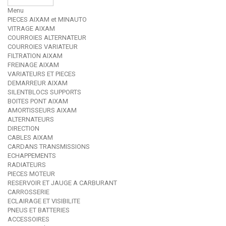
Menu
PIECES AIXAM et MINAUTO
VITRAGE AIXAM
COURROIES ALTERNATEUR
COURROIES VARIATEUR
FILTRATION AIXAM
FREINAGE AIXAM
VARIATEURS ET PIECES
DEMARREUR AIXAM
SILENTBLOCS SUPPORTS
BOITES PONT AIXAM
AMORTISSEURS AIXAM
ALTERNATEURS
DIRECTION
CABLES AIXAM
CARDANS TRANSMISSIONS
ECHAPPEMENTS
RADIATEURS
PIECES MOTEUR
RESERVOIR ET JAUGE A CARBURANT
CARROSSERIE
ECLAIRAGE ET VISIBILITE
PNEUS ET BATTERIES
ACCESSOIRES