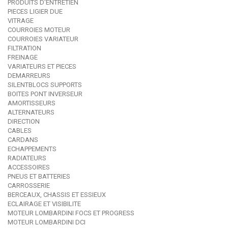
PRODUITS D'ENTRETIEN
PIECES LIGIER DUE
VITRAGE
COURROIES MOTEUR
COURROIES VARIATEUR
FILTRATION
FREINAGE
VARIATEURS ET PIECES
DEMARREURS
SILENTBLOCS SUPPORTS
BOITES PONT INVERSEUR
AMORTISSEURS
ALTERNATEURS
DIRECTION
CABLES
CARDANS
ECHAPPEMENTS
RADIATEURS
ACCESSOIRES
PNEUS ET BATTERIES
CARROSSERIE
BERCEAUX, CHASSIS ET ESSIEUX
ECLAIRAGE ET VISIBILITE
MOTEUR LOMBARDINI FOCS ET PROGRESS
MOTEUR LOMBARDINI DCI