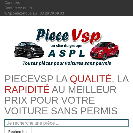
Connexion
Contactez-nous
Appelez-nous au :
03 20 70 50 33
PIECEVSP LA
QUALITÉ
, LA
RAPIDITÉ
AU MEILLEUR
PRIX POUR VOTRE
VOITURE SANS PERMIS
Rechercher