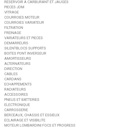
RESERVOIR A CARBURANT ET JAUGES
PIECES JDM
VITRAGE
COURROIES MOTEUR
COURROIES VARIATEUR
FILTRATION
FREINAGE
VARIATEURS ET PIECES
DEMARREURS
SILENTBLOCS SUPPORTS
BOITES PONT INVERSEUR
AMORTISSEURS
ALTERNATEURS
DIRECTION
CABLES
CARDANS
ECHAPPEMENTS
RADIATEURS
ACCESSOIRES
PNEUS ET BATTERIES
ELECTRONIQUE
CARROSSERIE
BERCEAUX, CHASSIS ET ESSIEUX
ECLAIRAGE ET VISIBILITE
MOTEUR LOMBARDINI FOCS ET PROGRESS