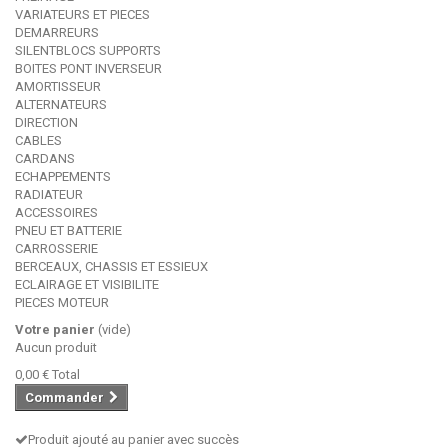
VARIATEURS ET PIECES
DEMARREURS
SILENTBLOCS SUPPORTS
BOITES PONT INVERSEUR
AMORTISSEUR
ALTERNATEURS
DIRECTION
CABLES
CARDANS
ECHAPPEMENTS
RADIATEUR
ACCESSOIRES
PNEU ET BATTERIE
CARROSSERIE
BERCEAUX, CHASSIS ET ESSIEUX
ECLAIRAGE ET VISIBILITE
PIECES MOTEUR
Votre panier
(vide)
Aucun produit
0,00 €
Total
Commander
Produit ajouté au panier avec succès