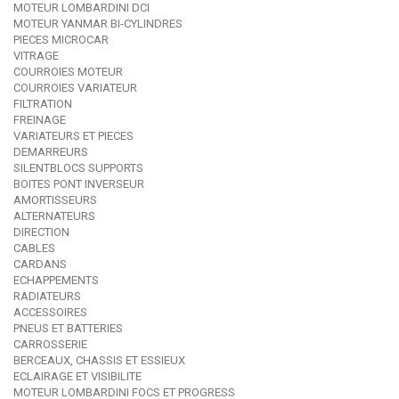
MOTEUR LOMBARDINI DCI
MOTEUR YANMAR BI-CYLINDRES
PIECES MICROCAR
VITRAGE
COURROIES MOTEUR
COURROIES VARIATEUR
FILTRATION
FREINAGE
VARIATEURS ET PIECES
DEMARREURS
SILENTBLOCS SUPPORTS
BOITES PONT INVERSEUR
AMORTISSEURS
ALTERNATEURS
DIRECTION
CABLES
CARDANS
ECHAPPEMENTS
RADIATEURS
ACCESSOIRES
PNEUS ET BATTERIES
CARROSSERIE
BERCEAUX, CHASSIS ET ESSIEUX
ECLAIRAGE ET VISIBILITE
MOTEUR LOMBARDINI FOCS ET PROGRESS