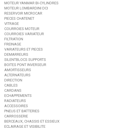
MOTEUR YANMAR BI-CYLINDRES
MOTEUR LOMBARDINI DCI
RESERVOIR MICROCAR
PIECES CHATENET
VITRAGE
COURROIES MOTEUR
COURROIES VARIATEUR
FILTRATION
FREINAGE
VARIATEURS ET PIECES
DEMARREURS
SILENTBLOCS SUPPORTS
BOITES PONT INVERSEUR
AMORTISSEURS
ALTERNATEURS
DIRECTION
CABLES
CARDANS
ECHAPPEMENTS
RADIATEURS
ACCESSOIRES
PNEUS ET BATTERIES
CARROSSERIE
BERCEAUX, CHASSIS ET ESSIEUX
ECLAIRAGE ET VISIBILITE