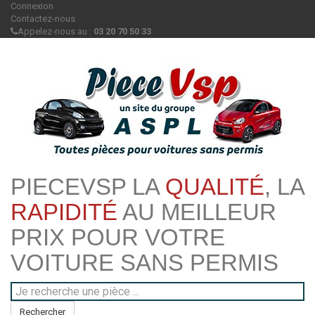
Connexion
Contactez-nous
Appelez-nous au :
03 20 70 50 33
PIECEVSP LA
QUALITÉ
, LA
RAPIDITÉ
AU MEILLEUR
PRIX POUR VOTRE
VOITURE SANS PERMIS
Rechercher