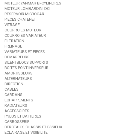
MOTEUR YANMAR BI-CYLINDRES
MOTEUR LOMBARDINI DCI
RESERVOIR MICROCAR
PIECES CHATENET
VITRAGE
COURROIES MOTEUR
COURROIES VARIATEUR
FILTRATION
FREINAGE
VARIATEURS ET PIECES
DEMARREURS
SILENTBLOCS SUPPORTS
BOITES PONT INVERSEUR
AMORTISSEURS
ALTERNATEURS
DIRECTION
CABLES
CARDANS
ECHAPPEMENTS
RADIATEURS
ACCESSOIRES
PNEUS ET BATTERIES
CARROSSERIE
BERCEAUX, CHASSIS ET ESSIEUX
ECLAIRAGE ET VISIBILITE