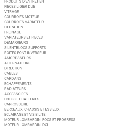
PRODUITS D'ENTRETIEN
PIECES LIGIER DUE
VITRAGE
COURROIES MOTEUR
COURROIES VARIATEUR
FILTRATION
FREINAGE
VARIATEURS ET PIECES
DEMARREURS
SILENTBLOCS SUPPORTS
BOITES PONT INVERSEUR
AMORTISSEURS
ALTERNATEURS
DIRECTION
CABLES
CARDANS
ECHAPPEMENTS
RADIATEURS
ACCESSOIRES
PNEUS ET BATTERIES
CARROSSERIE
BERCEAUX, CHASSIS ET ESSIEUX
ECLAIRAGE ET VISIBILITE
MOTEUR LOMBARDINI FOCS ET PROGRESS
MOTEUR LOMBARDINI DCI