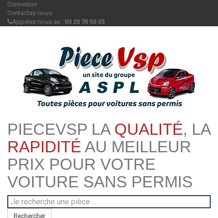
Connexion
Contactez-nous
Appelez-nous au :
03 20 70 50 33
PIECEVSP LA
QUALITÉ
, LA
RAPIDITÉ
AU MEILLEUR
PRIX POUR VOTRE
VOITURE SANS PERMIS
Rechercher