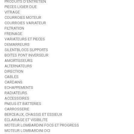
PRODUITS D'ENTRETIEN
PIECES LIGIER DUE
VITRAGE
COURROIES MOTEUR
COURROIES VARIATEUR
FILTRATION
FREINAGE
VARIATEURS ET PIECES
DEMARREURS
SILENTBLOCS SUPPORTS
BOITES PONT INVERSEUR
AMORTISSEURS
ALTERNATEURS
DIRECTION
CABLES
CARDANS
ECHAPPEMENTS
RADIATEURS
ACCESSOIRES
PNEUS ET BATTERIES
CARROSSERIE
BERCEAUX, CHASSIS ET ESSIEUX
ECLAIRAGE ET VISIBILITE
MOTEUR LOMBARDINI FOCS ET PROGRESS
MOTEUR LOMBARDINI DCI