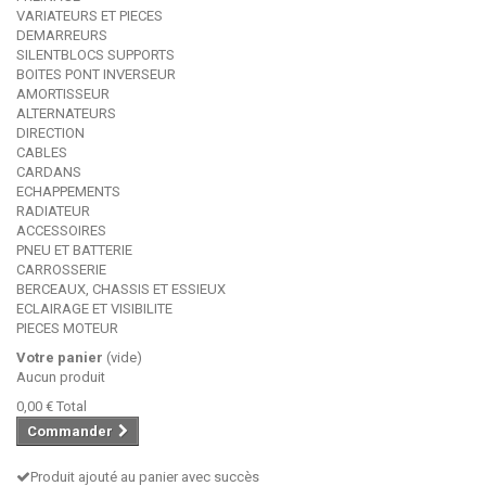
VARIATEURS ET PIECES
DEMARREURS
SILENTBLOCS SUPPORTS
BOITES PONT INVERSEUR
AMORTISSEUR
ALTERNATEURS
DIRECTION
CABLES
CARDANS
ECHAPPEMENTS
RADIATEUR
ACCESSOIRES
PNEU ET BATTERIE
CARROSSERIE
BERCEAUX, CHASSIS ET ESSIEUX
ECLAIRAGE ET VISIBILITE
PIECES MOTEUR
Votre panier
(vide)
Aucun produit
0,00 €
Total
Commander
Produit ajouté au panier avec succès