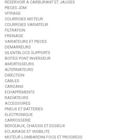
RESERVOIR A CARBURANT ET JAUGES
PIECES JDM
VITRAGE
COURROIES MOTEUR
COURROIES VARIATEUR
FILTRATION
FREINAGE
VARIATEURS ET PIECES
DEMARREURS
SILENTBLOCS SUPPORTS
BOITES PONT INVERSEUR
AMORTISSEURS
ALTERNATEURS
DIRECTION
CABLES
CARDANS
ECHAPPEMENTS
RADIATEURS
ACCESSOIRES
PNEUS ET BATTERIES
ELECTRONIQUE
CARROSSERIE
BERCEAUX, CHASSIS ET ESSIEUX
ECLAIRAGE ET VISIBILITE
MOTEUR LOMBARDINI FOCS ET PROGRESS