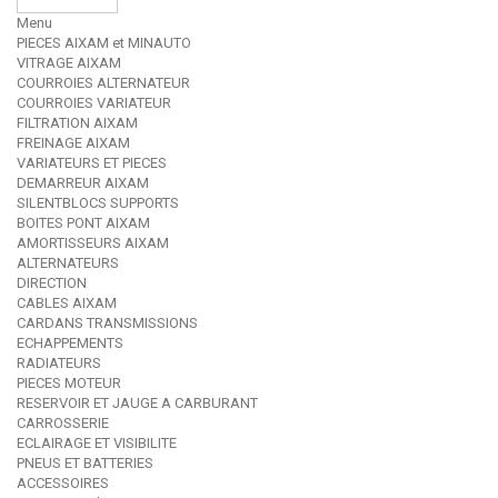
Menu
PIECES AIXAM et MINAUTO
VITRAGE AIXAM
COURROIES ALTERNATEUR
COURROIES VARIATEUR
FILTRATION AIXAM
FREINAGE AIXAM
VARIATEURS ET PIECES
DEMARREUR AIXAM
SILENTBLOCS SUPPORTS
BOITES PONT AIXAM
AMORTISSEURS AIXAM
ALTERNATEURS
DIRECTION
CABLES AIXAM
CARDANS TRANSMISSIONS
ECHAPPEMENTS
RADIATEURS
PIECES MOTEUR
RESERVOIR ET JAUGE A CARBURANT
CARROSSERIE
ECLAIRAGE ET VISIBILITE
PNEUS ET BATTERIES
ACCESSOIRES