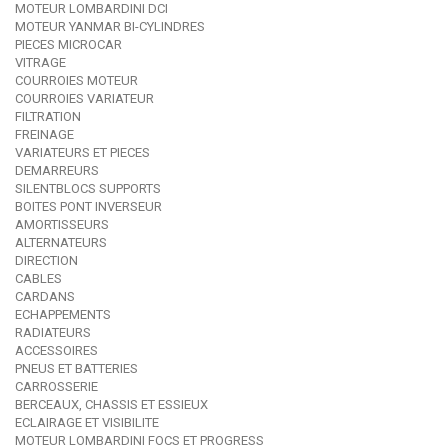
MOTEUR LOMBARDINI DCI
MOTEUR YANMAR BI-CYLINDRES
PIECES MICROCAR
VITRAGE
COURROIES MOTEUR
COURROIES VARIATEUR
FILTRATION
FREINAGE
VARIATEURS ET PIECES
DEMARREURS
SILENTBLOCS SUPPORTS
BOITES PONT INVERSEUR
AMORTISSEURS
ALTERNATEURS
DIRECTION
CABLES
CARDANS
ECHAPPEMENTS
RADIATEURS
ACCESSOIRES
PNEUS ET BATTERIES
CARROSSERIE
BERCEAUX, CHASSIS ET ESSIEUX
ECLAIRAGE ET VISIBILITE
MOTEUR LOMBARDINI FOCS ET PROGRESS