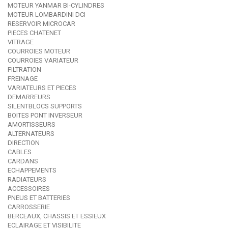
MOTEUR YANMAR BI-CYLINDRES
MOTEUR LOMBARDINI DCI
RESERVOIR MICROCAR
PIECES CHATENET
VITRAGE
COURROIES MOTEUR
COURROIES VARIATEUR
FILTRATION
FREINAGE
VARIATEURS ET PIECES
DEMARREURS
SILENTBLOCS SUPPORTS
BOITES PONT INVERSEUR
AMORTISSEURS
ALTERNATEURS
DIRECTION
CABLES
CARDANS
ECHAPPEMENTS
RADIATEURS
ACCESSOIRES
PNEUS ET BATTERIES
CARROSSERIE
BERCEAUX, CHASSIS ET ESSIEUX
ECLAIRAGE ET VISIBILITE