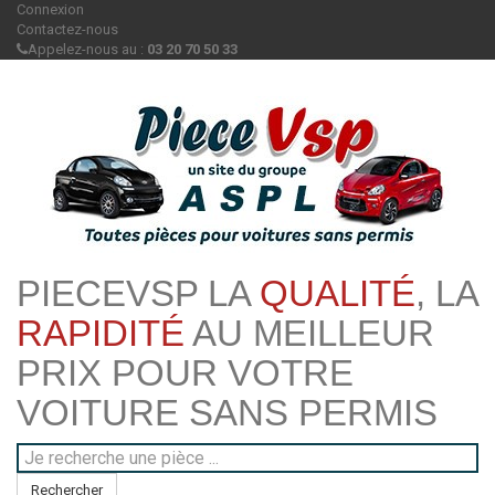
Connexion
Contactez-nous
Appelez-nous au :
03 20 70 50 33
PIECEVSP LA
QUALITÉ
, LA
RAPIDITÉ
AU MEILLEUR
PRIX POUR VOTRE
VOITURE SANS PERMIS
Rechercher