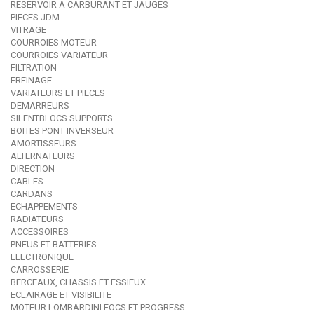
RESERVOIR A CARBURANT ET JAUGES
PIECES JDM
VITRAGE
COURROIES MOTEUR
COURROIES VARIATEUR
FILTRATION
FREINAGE
VARIATEURS ET PIECES
DEMARREURS
SILENTBLOCS SUPPORTS
BOITES PONT INVERSEUR
AMORTISSEURS
ALTERNATEURS
DIRECTION
CABLES
CARDANS
ECHAPPEMENTS
RADIATEURS
ACCESSOIRES
PNEUS ET BATTERIES
ELECTRONIQUE
CARROSSERIE
BERCEAUX, CHASSIS ET ESSIEUX
ECLAIRAGE ET VISIBILITE
MOTEUR LOMBARDINI FOCS ET PROGRESS