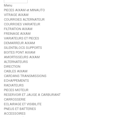
Menu
PIECES AIXAM et MINAUTO
VITRAGE AIXAM
COURROIES ALTERNATEUR
COURROIES VARIATEUR
FILTRATION AIXAM
FREINAGE AIXAM
VARIATEURS ET PIECES
DEMARREUR AIXAM
SILENTBLOCS SUPPORTS
BOITES PONT AIXAM
AMORTISSEURS AIXAM
ALTERNATEURS
DIRECTION
CABLES AIXAM
CARDANS TRANSMISSIONS
ECHAPPEMENTS
RADIATEURS
PIECES MOTEUR
RESERVOIR ET JAUGE A CARBURANT
CARROSSERIE
ECLAIRAGE ET VISIBILITE
PNEUS ET BATTERIES
ACCESSOIRES