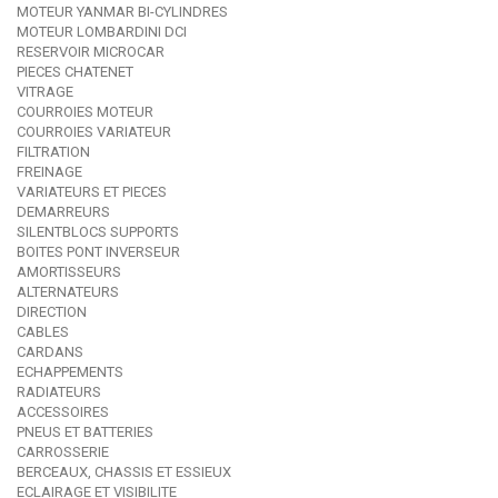
MOTEUR YANMAR BI-CYLINDRES
MOTEUR LOMBARDINI DCI
RESERVOIR MICROCAR
PIECES CHATENET
VITRAGE
COURROIES MOTEUR
COURROIES VARIATEUR
FILTRATION
FREINAGE
VARIATEURS ET PIECES
DEMARREURS
SILENTBLOCS SUPPORTS
BOITES PONT INVERSEUR
AMORTISSEURS
ALTERNATEURS
DIRECTION
CABLES
CARDANS
ECHAPPEMENTS
RADIATEURS
ACCESSOIRES
PNEUS ET BATTERIES
CARROSSERIE
BERCEAUX, CHASSIS ET ESSIEUX
ECLAIRAGE ET VISIBILITE