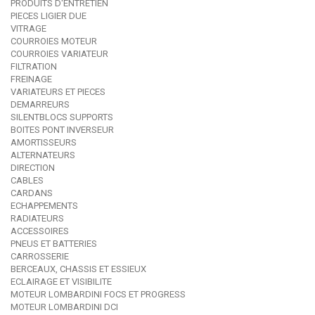
PRODUITS D'ENTRETIEN
PIECES LIGIER DUE
VITRAGE
COURROIES MOTEUR
COURROIES VARIATEUR
FILTRATION
FREINAGE
VARIATEURS ET PIECES
DEMARREURS
SILENTBLOCS SUPPORTS
BOITES PONT INVERSEUR
AMORTISSEURS
ALTERNATEURS
DIRECTION
CABLES
CARDANS
ECHAPPEMENTS
RADIATEURS
ACCESSOIRES
PNEUS ET BATTERIES
CARROSSERIE
BERCEAUX, CHASSIS ET ESSIEUX
ECLAIRAGE ET VISIBILITE
MOTEUR LOMBARDINI FOCS ET PROGRESS
MOTEUR LOMBARDINI DCI