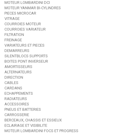
MOTEUR LOMBARDINI DCI
MOTEUR YANMAR BI-CYLINDRES
PIECES MICROCAR
VITRAGE
COURROIES MOTEUR
COURROIES VARIATEUR
FILTRATION
FREINAGE
VARIATEURS ET PIECES
DEMARREURS
SILENTBLOCS SUPPORTS
BOITES PONT INVERSEUR
AMORTISSEURS
ALTERNATEURS
DIRECTION
CABLES
CARDANS
ECHAPPEMENTS
RADIATEURS
ACCESSOIRES
PNEUS ET BATTERIES
CARROSSERIE
BERCEAUX, CHASSIS ET ESSIEUX
ECLAIRAGE ET VISIBILITE
MOTEUR LOMBARDINI FOCS ET PROGRESS