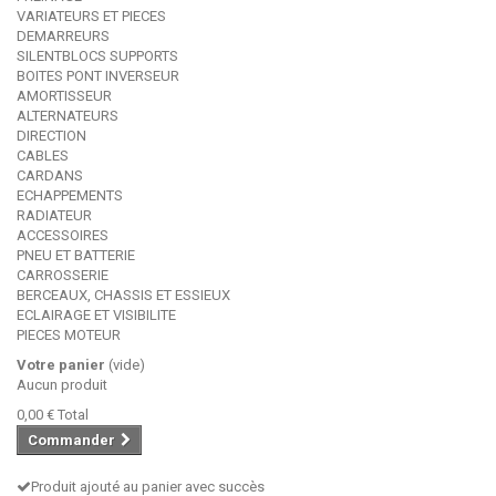
VARIATEURS ET PIECES
DEMARREURS
SILENTBLOCS SUPPORTS
BOITES PONT INVERSEUR
AMORTISSEUR
ALTERNATEURS
DIRECTION
CABLES
CARDANS
ECHAPPEMENTS
RADIATEUR
ACCESSOIRES
PNEU ET BATTERIE
CARROSSERIE
BERCEAUX, CHASSIS ET ESSIEUX
ECLAIRAGE ET VISIBILITE
PIECES MOTEUR
Votre panier
(vide)
Aucun produit
0,00 €
Total
Commander
Produit ajouté au panier avec succès