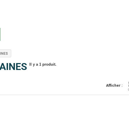
INES
AINES
Il y a 1 produit.
Afficher :