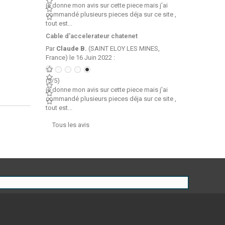
je donne mon avis sur cette piece mais j'ai
commandé plusieurs pieces déja sur ce site ,
tout est...
Cable d'accelerateur chatenet
Par
Claude B.
(SAINT ELOY LES MINES,
France) le 16 Juin 2022 :
(5/5)
je donne mon avis sur cette piece mais j'ai
commandé plusieurs pieces déja sur ce site ,
tout est...
Tous les avis