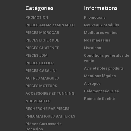
Catégories
Informations
PROMOTION
Promotions
PIECES AIXAM et MINAUTO
Nouveaux produits
PIECES MICROCAR
Meilleures ventes
PIECES LIGIER DUE
Nos magasins
PIECES CHATENET
Livraison
PIECES JDM
Conditions generales de
vente
PIECES BELLIER
Avis et notes produits
PIECES CASALINI
Mentions légales
AUTRES MARQUES
A propos
PIECES MOTEURS
Paiement sécurisé
ACCESSOIRES ET TUNNING
Points de fidelité
NOUVEAUTES
RECHERCHE PAR PIECES
PNEUMATIQUES BATTERIES
Pièces Carrosserie
Occasion