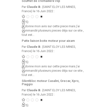
Soufflet de cremaillere vsp
Par
Claude B.
(SAINT ELOY LES MINES,
France) le 16 Juin 2022 :
(5/5)
je donne mon avis sur cette piece mais j'ai
commandé plusieurs pieces déja sur ce site ,
tout est...
Patte liaison boite moteur pour aixam
Par
Claude B.
(SAINT ELOY LES MINES,
France) le 16 Juin 2022 :
(5/5)
je donne mon avis sur cette piece mais j'ai
commandé plusieurs pieces déja sur ce site ,
tout est...
Silentbloc moteur Casalini, Grecav, Xpro,
Piaggio
Par
Claude B.
(SAINT ELOY LES MINES,
France) le 16 Juin 2022 :
(5/5)