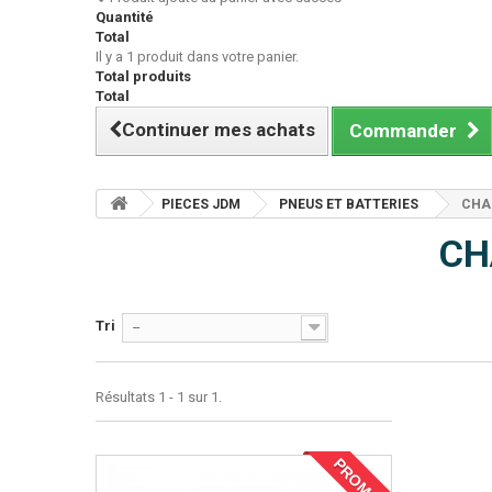
Quantité
Total
Il y a 1 produit dans votre panier.
Total produits
Total
Continuer mes achats
Commander
PIECES JDM
PNEUS ET BATTERIES
CHA
CH
Tri
--
Résultats 1 - 1 sur 1.
PROMO !