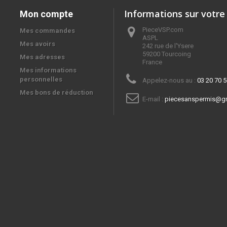
Informations sur votre
Mon compte
PieceVSP.com
Mes commandes
ASPL

Mes avoirs
242 rue de l'Ysere

59200 Tourcoing

Mes adresses
France
Mes informations
personnelles
Appelez-nous au :
03 20 70 5
Mes bons de réduction
E-mail :
piecesanspermis@g