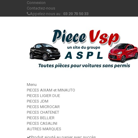
Connexion
Contactez-nous
Appelez-nous au :
03 20 70 50 33
Menu
PIECES AIXAM et MINAUTO
PIECES LIGIER DUE
PIECES JDM
PIECES MICROCAR
PIECES CHATENET
PIECES BELLIER
PIECES CASALINI
AUTRES MARQUES
Produit ajouté au panier avec succès