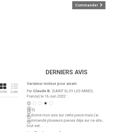
Commander
DERNIERS AVIS
Variateur moteur pour aixam
Par
Claude B.
(SAINT ELOY LES MINES,
Grille
Liste
France) le 16 Juin 2022 :
(4/5)
je donne mon avis sur cette piece mais j'ai
commandé plusieurs pieces déja sur ce site ,
tout est...