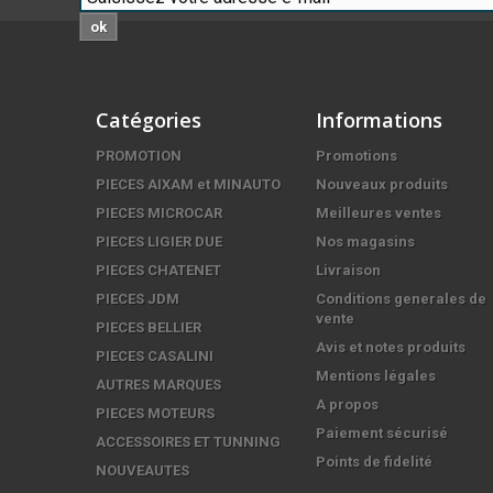
ok
Catégories
Informations
PROMOTION
Promotions
PIECES AIXAM et MINAUTO
Nouveaux produits
PIECES MICROCAR
Meilleures ventes
PIECES LIGIER DUE
Nos magasins
PIECES CHATENET
Livraison
PIECES JDM
Conditions generales de
vente
PIECES BELLIER
Avis et notes produits
PIECES CASALINI
Mentions légales
AUTRES MARQUES
A propos
PIECES MOTEURS
Paiement sécurisé
ACCESSOIRES ET TUNNING
Points de fidelité
NOUVEAUTES