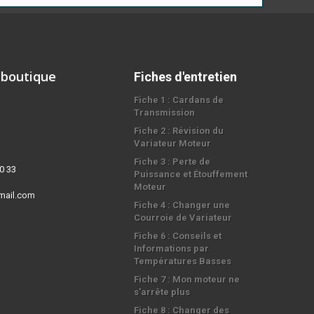
 boutique
Fiches d'entretien
Fiche 1 : Cardans de
Transmission
Fiche 2 : Révision du
Variateur Moteur
Fiche 3 : Perte de
0 33
Puissance et Étouffement
Moteur
mail.com
Fiche 4 : Changer une
Courroie de Variateur
Fiche 6 : Conseils et
Informations par
Températures Basses
Fiche 7 : Mon moteur ne
s'arrête plus
Fiche 8 : Changer des