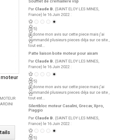
Soufflet de cremaillere vsp
Par
Claude B.
(SAINT ELOY LES MINES,
France) le 16 Juin 2022 :
(5/5)
je donne mon avis sur cette piece mais j'ai
commandé plusieurs pieces déja sur ce site ,
tout est...
Patte liaison boite moteur pour aixam
Par
Claude B.
(SAINT ELOY LES MINES,
France) le 16 Juin 2022 :
 moteur
(5/5)
je donne mon avis sur cette piece mais j'ai
commandé plusieurs pieces déja sur ce site ,
tout est...
 MOTEUR
ARDINI
Silentbloc moteur Casalini, Grecav, Xpro,
Piaggio
Par
Claude B.
(SAINT ELOY LES MINES,
France) le 16 Juin 2022 :
tails
(5/5)