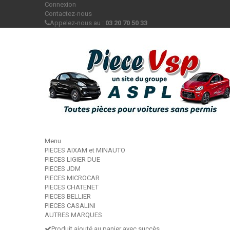
Connexion
Contactez-nous
Appelez-nous au :
03 20 70 50 33
Menu
PIECES AIXAM et MINAUTO
PIECES LIGIER DUE
PIECES JDM
PIECES MICROCAR
PIECES CHATENET
PIECES BELLIER
PIECES CASALINI
AUTRES MARQUES
Produit ajouté au panier avec succès