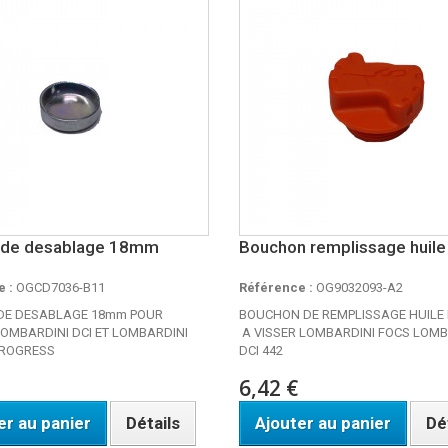
e de desablage 18mm
Bouchon remplissage huile
 :
OGCD7036-B11
Référence :
OG9032093-A2
 DE DESABLAGE 18mm POUR
BOUCHON DE REMPLISSAGE HUILE
OMBARDINI DCI ET LOMBARDINI
A VISSER LOMBARDINI FOCS LOMB
PROGRESS
DCI 442
6,42 €
er au panier
Détails
Ajouter au panier
Dé