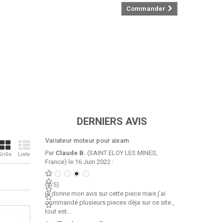
Commander
DERNIERS AVIS
Variateur moteur pour aixam
Par
Claude B.
(SAINT ELOY LES MINES,
Grille
Liste
France) le 16 Juin 2022 :
(4/5)
je donne mon avis sur cette piece mais j'ai
commandé plusieurs pieces déja sur ce site ,
tout est...