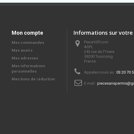
Informations sur votre
Mon compte
PieceVSP.com
Mes commandes
ASPL

Mes avoirs
242 rue de l'Ysere

59200 Tourcoing

Mes adresses
France
Mes informations
personnelles
Appelez-nous au :
03 20 70 5
Mes bons de réduction
E-mail :
piecesanspermis@g