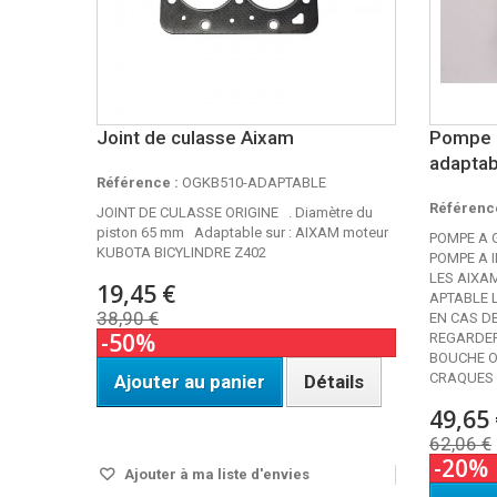
Joint de culasse Aixam
Pompe a
adaptab
Référence :
OGKB510-ADAPTABLE
Référence
JOINT DE CULASSE ORIGINE . Diamètre du
piston 65 mm Adaptable sur : AIXAM moteur
POMPE A 
KUBOTA BICYLINDRE Z402
POMPE A 
LES AIXAM
19,45 €
APTABLE L
38,90 €
EN CAS D
-50%
REGARDER
BOUCHE OU
CRAQUES 
Ajouter au panier
Détails
49,65 
DISPO SOUS 24H
62,06 €
-20%
Ajouter à ma liste d'envies