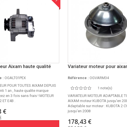
teur Aixam haute qualité
Variateur moteur pour aix
 :
OGALT01PEX
Référence :
OGVARM34
EUR POUR TOUTES AIXAM DEPUIS
1 note(s)
nti 1 an , haute qualite marque
ez en 3 fois sans frais ! MOTEUR
VARIATEUR MOTEUR ADAPTABLE T
2 ET E4B .
AIXAM moteur KUBOTA jusqu'en 2
Adaptable sur moteur : KUBOTA 2 
3 €
jusqu'en 2008
€
178,43 €