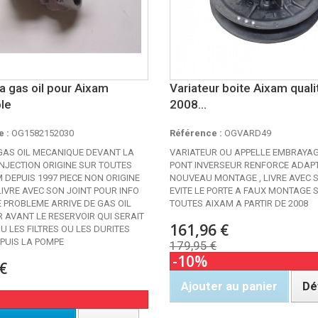
 gas oil pour Aixam
Variateur boite Aixam quali
le
2008...
 :
OG1582152030
Référence :
OGVARD49
GAS OIL MECANIQUE DEVANT LA
VARIATEUR OU APPELLE EMBRAYAG
INJECTION ORIGINE SUR TOUTES
PONT INVERSEUR RENFORCE ADAPT
 DEPUIS 1997 PIECE NON ORIGINE
NOUVEAU MONTAGE , LIVRE AVEC SA
IVRE AVEC SON JOINT POUR INFO
EVITE LE PORTE A FAUX MONTAGE 
E PROBLEME ARRIVE DE GAS OIL
TOUTES AIXAM A PARTIR DE 2008
 AVANT LE RESERVOIR QUI SERAIT
161,96 €
 LES FILTRES OU LES DURITES
PUIS LA POMPE
179,95 €
-10%
€
Ajouter au panier
Dé
Rupture de stock