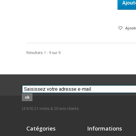
Ajout
DISPO S
Ajoute
Résultats 1 - 9 sur 9.
ok
(
4.9
/
5
)
21
notes &
20
avis clients
Catégories
Informations