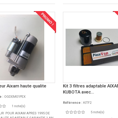
PROMO !
ur Aixam haute qualite
Kit 3 filtres adaptable AIX
KUBOTA avec...
 :
OGDEM01PEX
Référence :
KITF2
1 note(s)
5 note(s)
R POUR AIXAM APRES 1995 DE
ALITE ADAPTABLE GARANTIE 1 AN