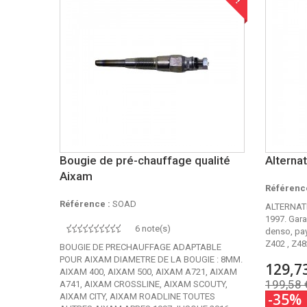
Bougie de pré-chauffage qualité
Alterna
Aixam
Référence
Référence :
SOAD
ALTERNAT
1997. Gara
6 note(s)
denso, pay
Z402 , Z48
BOUGIE DE PRECHAUFFAGE ADAPTABLE
POUR AIXAM DIAMETRE DE LA BOUGIE : 8MM.
129,7
AIXAM 400, AIXAM 500, AIXAM A721, AIXAM
199,58 
A741, AIXAM CROSSLINE, AIXAM SCOUTY,
-35%
AIXAM CITY, AIXAM ROADLINE TOUTES