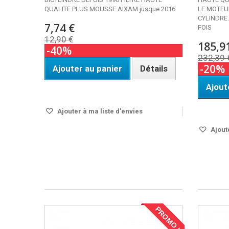
QUALITE PLUS MOUSSE AIXAM jusque 2016
LE MOTEU
CYLINDRE.
7,74 €
FOIS
12,90 €
185,9
-40%
232,39 
-20%
Ajouter au panier
Détails
Ajout
Disponible
DISPO S
Ajouter à ma liste d'envies
Ajoute
PROMO !