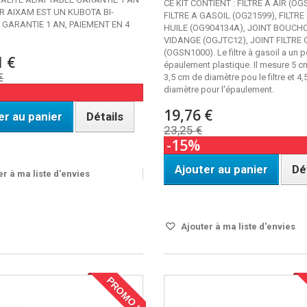
CE KIT CONTIENT : FILTRE A AIR (O
R AIXAM EST UN KUBOTA BI-
FILTRE A GASOIL (OG21599), FILTRE
 GARANTIE 1 AN, PAIEMENT EN 4
HUILE (OG904134A), JOINT BOUCH
VIDANGE (OGJTC12), JOINT FILTRE
(OGSN1000). Le filtre à gasoil a un pe
1 €
épaulement plastique. Il mesure 5 c
€
3,5 cm de diamètre pou le filtre et 4
diamètre pour l'épaulement.
19,76 €
er au panier
Détails
23,25 €
-15%
OUS 24H
Ajouter au panier
Dé
r à ma liste d'envies
Disponible
Ajouter à ma liste d'envies
PROMO !