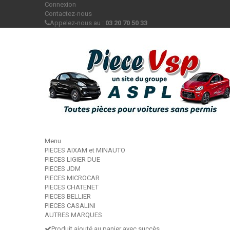
Connexion
Contactez-nous
Appelez-nous au :
03 20 70 50 33
Menu
PIECES AIXAM et MINAUTO
PIECES LIGIER DUE
PIECES JDM
PIECES MICROCAR
PIECES CHATENET
PIECES BELLIER
PIECES CASALINI
AUTRES MARQUES
Produit ajouté au panier avec succès