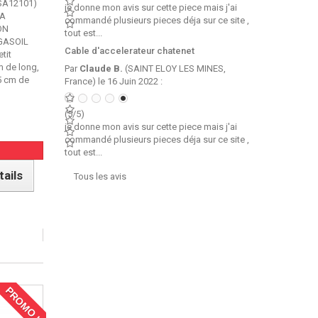
GSA12101)
je donne mon avis sur cette piece mais j'ai
 A
commandé plusieurs pieces déja sur ce site ,
ON
tout est...
 GASOIL
Cable d'accelerateur chatenet
tit
m de long,
Par
Claude B.
(SAINT ELOY LES MINES,
,5 cm de
France) le 16 Juin 2022 :
(5/5)
je donne mon avis sur cette piece mais j'ai
commandé plusieurs pieces déja sur ce site ,
tout est...
tails
Tous les avis
PROMO !