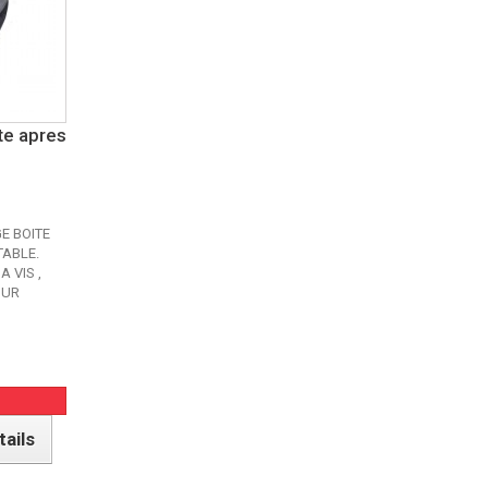
te apres
E BOITE
ABLE.
 VIS ,
SUR
tails