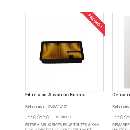
PROMO !
Filtre a air Aixam ou Kubota
Demarre
Référence :
OGSA12101
Référence
6 note(s)
FILTRE A AIR KUBOTA POUR TOUTES AIXAM
DEMARREU
BICYLINDRE DEPUIS 1996 FILTRE HAUTE
HAUTE QU