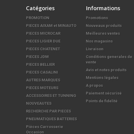
Catégories
Informations
PROMOTION
Promotions
PIECES AIXAM et MINAUTO
Nouveaux produits
PIECES MICROCAR
Meilleures ventes
PIECES LIGIER DUE
Nos magasins
PIECES CHATENET
Livraison
PIECES JDM
Conditions generales de
vente
PIECES BELLIER
Avis et notes produits
PIECES CASALINI
Mentions légales
AUTRES MARQUES
A propos
PIECES MOTEURS
Paiement sécurisé
ACCESSOIRES ET TUNNING
Points de fidelité
NOUVEAUTES
RECHERCHE PAR PIECES
PNEUMATIQUES BATTERIES
Pièces Carrosserie
Occasion