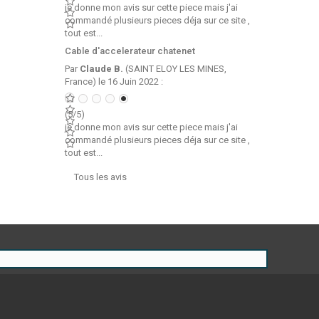
je donne mon avis sur cette piece mais j'ai
commandé plusieurs pieces déja sur ce site ,
tout est...
Cable d'accelerateur chatenet
Par
Claude B.
(SAINT ELOY LES MINES,
France) le 16 Juin 2022 :
(5/5)
je donne mon avis sur cette piece mais j'ai
commandé plusieurs pieces déja sur ce site ,
tout est...
Tous les avis