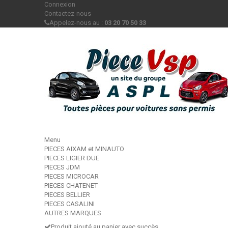
Connexion
Contactez-nous
Appelez-nous au :
03 20 70 50 33
Menu
PIECES AIXAM et MINAUTO
PIECES LIGIER DUE
PIECES JDM
PIECES MICROCAR
PIECES CHATENET
PIECES BELLIER
PIECES CASALINI
AUTRES MARQUES
Produit ajouté au panier avec succès