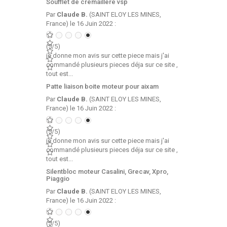
Soufflet de cremaillere vsp
Par
Claude B.
(SAINT ELOY LES MINES,
France) le 16 Juin 2022 :
(5/5)
je donne mon avis sur cette piece mais j'ai
commandé plusieurs pieces déja sur ce site ,
tout est...
Patte liaison boite moteur pour aixam
Par
Claude B.
(SAINT ELOY LES MINES,
France) le 16 Juin 2022 :
(5/5)
je donne mon avis sur cette piece mais j'ai
commandé plusieurs pieces déja sur ce site ,
tout est...
Silentbloc moteur Casalini, Grecav, Xpro,
Piaggio
Par
Claude B.
(SAINT ELOY LES MINES,
France) le 16 Juin 2022 :
(5/5)