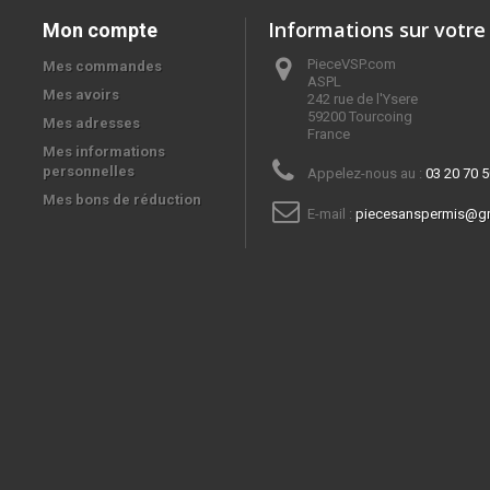
Informations sur votre
Mon compte
PieceVSP.com
Mes commandes
ASPL

Mes avoirs
242 rue de l'Ysere

59200 Tourcoing

Mes adresses
France
Mes informations
personnelles
Appelez-nous au :
03 20 70 5
Mes bons de réduction
E-mail :
piecesanspermis@g