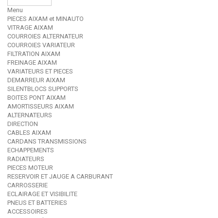
Menu
PIECES AIXAM et MINAUTO
VITRAGE AIXAM
COURROIES ALTERNATEUR
COURROIES VARIATEUR
FILTRATION AIXAM
FREINAGE AIXAM
VARIATEURS ET PIECES
DEMARREUR AIXAM
SILENTBLOCS SUPPORTS
BOITES PONT AIXAM
AMORTISSEURS AIXAM
ALTERNATEURS
DIRECTION
CABLES AIXAM
CARDANS TRANSMISSIONS
ECHAPPEMENTS
RADIATEURS
PIECES MOTEUR
RESERVOIR ET JAUGE A CARBURANT
CARROSSERIE
ECLAIRAGE ET VISIBILITE
PNEUS ET BATTERIES
ACCESSOIRES