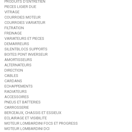
PRODUITS D'ENTRETIEN
PIECES LIGIER DUE
VITRAGE
COURROIES MOTEUR
COURROIES VARIATEUR
FILTRATION
FREINAGE
VARIATEURS ET PIECES
DEMARREURS
SILENTBLOCS SUPPORTS
BOITES PONT INVERSEUR
AMORTISSEURS
ALTERNATEURS
DIRECTION
CABLES
CARDANS
ECHAPPEMENTS
RADIATEURS
ACCESSOIRES
PNEUS ET BATTERIES
CARROSSERIE
BERCEAUX, CHASSIS ET ESSIEUX
ECLAIRAGE ET VISIBILITE
MOTEUR LOMBARDINI FOCS ET PROGRESS
MOTEUR LOMBARDINI DCI