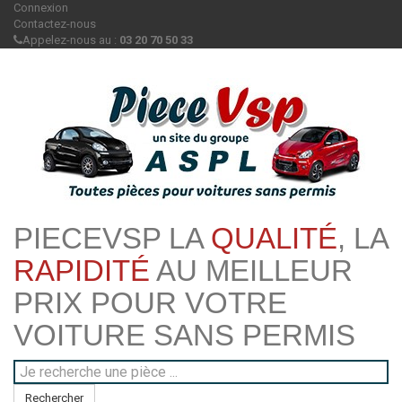
Connexion
Contactez-nous
Appelez-nous au :
03 20 70 50 33
PIECEVSP LA
QUALITÉ
, LA
RAPIDITÉ
AU MEILLEUR
PRIX POUR VOTRE
VOITURE SANS PERMIS
Rechercher