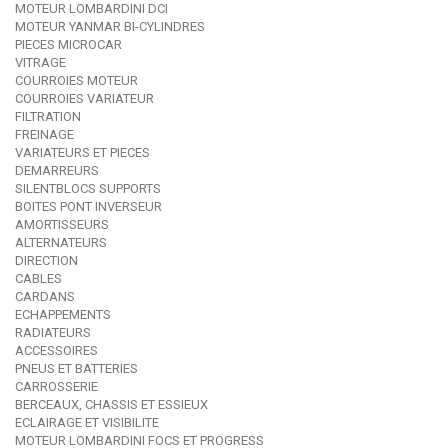
MOTEUR LOMBARDINI DCI
MOTEUR YANMAR BI-CYLINDRES
PIECES MICROCAR
VITRAGE
COURROIES MOTEUR
COURROIES VARIATEUR
FILTRATION
FREINAGE
VARIATEURS ET PIECES
DEMARREURS
SILENTBLOCS SUPPORTS
BOITES PONT INVERSEUR
AMORTISSEURS
ALTERNATEURS
DIRECTION
CABLES
CARDANS
ECHAPPEMENTS
RADIATEURS
ACCESSOIRES
PNEUS ET BATTERIES
CARROSSERIE
BERCEAUX, CHASSIS ET ESSIEUX
ECLAIRAGE ET VISIBILITE
MOTEUR LOMBARDINI FOCS ET PROGRESS