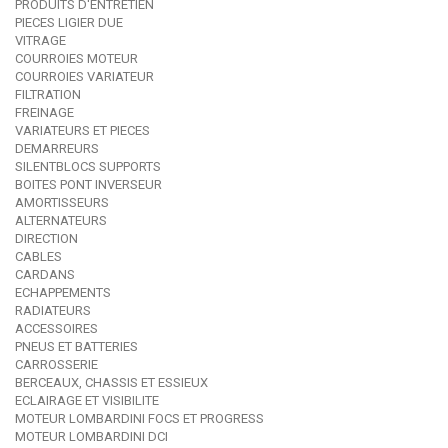
PRODUITS D'ENTRETIEN
PIECES LIGIER DUE
VITRAGE
COURROIES MOTEUR
COURROIES VARIATEUR
FILTRATION
FREINAGE
VARIATEURS ET PIECES
DEMARREURS
SILENTBLOCS SUPPORTS
BOITES PONT INVERSEUR
AMORTISSEURS
ALTERNATEURS
DIRECTION
CABLES
CARDANS
ECHAPPEMENTS
RADIATEURS
ACCESSOIRES
PNEUS ET BATTERIES
CARROSSERIE
BERCEAUX, CHASSIS ET ESSIEUX
ECLAIRAGE ET VISIBILITE
MOTEUR LOMBARDINI FOCS ET PROGRESS
MOTEUR LOMBARDINI DCI