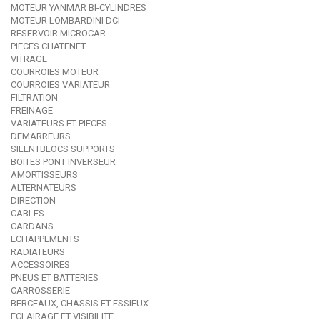
MOTEUR YANMAR BI-CYLINDRES
MOTEUR LOMBARDINI DCI
RESERVOIR MICROCAR
PIECES CHATENET
VITRAGE
COURROIES MOTEUR
COURROIES VARIATEUR
FILTRATION
FREINAGE
VARIATEURS ET PIECES
DEMARREURS
SILENTBLOCS SUPPORTS
BOITES PONT INVERSEUR
AMORTISSEURS
ALTERNATEURS
DIRECTION
CABLES
CARDANS
ECHAPPEMENTS
RADIATEURS
ACCESSOIRES
PNEUS ET BATTERIES
CARROSSERIE
BERCEAUX, CHASSIS ET ESSIEUX
ECLAIRAGE ET VISIBILITE