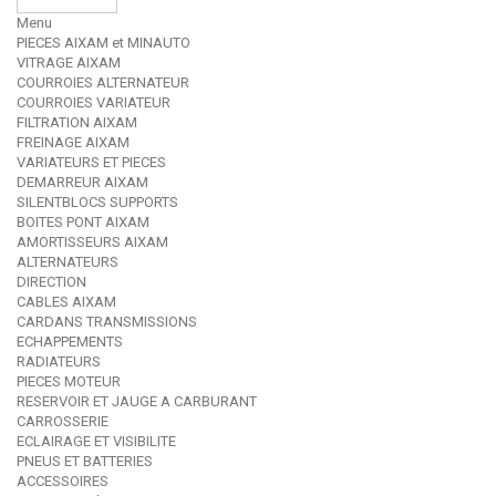
Menu
PIECES AIXAM et MINAUTO
VITRAGE AIXAM
COURROIES ALTERNATEUR
COURROIES VARIATEUR
FILTRATION AIXAM
FREINAGE AIXAM
VARIATEURS ET PIECES
DEMARREUR AIXAM
SILENTBLOCS SUPPORTS
BOITES PONT AIXAM
AMORTISSEURS AIXAM
ALTERNATEURS
DIRECTION
CABLES AIXAM
CARDANS TRANSMISSIONS
ECHAPPEMENTS
RADIATEURS
PIECES MOTEUR
RESERVOIR ET JAUGE A CARBURANT
CARROSSERIE
ECLAIRAGE ET VISIBILITE
PNEUS ET BATTERIES
ACCESSOIRES