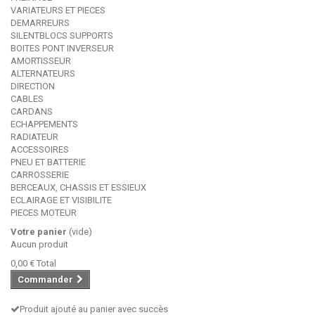
VARIATEURS ET PIECES
DEMARREURS
SILENTBLOCS SUPPORTS
BOITES PONT INVERSEUR
AMORTISSEUR
ALTERNATEURS
DIRECTION
CABLES
CARDANS
ECHAPPEMENTS
RADIATEUR
ACCESSOIRES
PNEU ET BATTERIE
CARROSSERIE
BERCEAUX, CHASSIS ET ESSIEUX
ECLAIRAGE ET VISIBILITE
PIECES MOTEUR
Votre panier
(vide)
Aucun produit
0,00 €
Total
Commander
Produit ajouté au panier avec succès