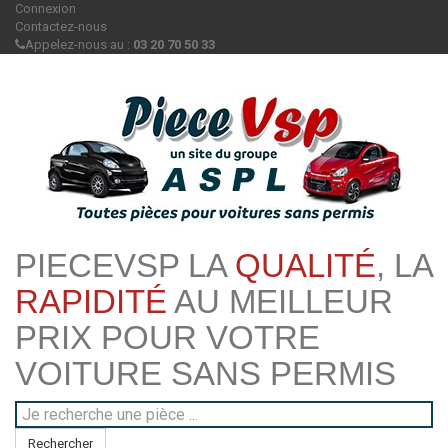
Connexion
Contactez-nous
Appelez-nous au :
03 20 70 50 33
PIECEVSP LA
QUALITÉ
, LA
RAPIDITÉ
AU MEILLEUR
PRIX POUR VOTRE
VOITURE SANS PERMIS
Rechercher