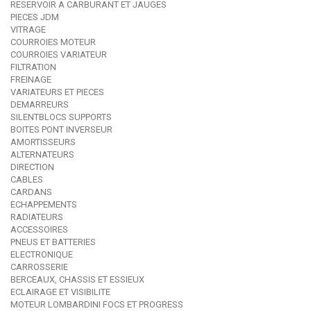
RESERVOIR A CARBURANT ET JAUGES
PIECES JDM
VITRAGE
COURROIES MOTEUR
COURROIES VARIATEUR
FILTRATION
FREINAGE
VARIATEURS ET PIECES
DEMARREURS
SILENTBLOCS SUPPORTS
BOITES PONT INVERSEUR
AMORTISSEURS
ALTERNATEURS
DIRECTION
CABLES
CARDANS
ECHAPPEMENTS
RADIATEURS
ACCESSOIRES
PNEUS ET BATTERIES
ELECTRONIQUE
CARROSSERIE
BERCEAUX, CHASSIS ET ESSIEUX
ECLAIRAGE ET VISIBILITE
MOTEUR LOMBARDINI FOCS ET PROGRESS