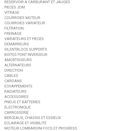
RESERVOIR A CARBURANT ET JAUGES
PIECES JDM
VITRAGE
COURROIES MOTEUR
COURROIES VARIATEUR
FILTRATION
FREINAGE
VARIATEURS ET PIECES
DEMARREURS
SILENTBLOCS SUPPORTS
BOITES PONT INVERSEUR
AMORTISSEURS
ALTERNATEURS
DIRECTION
CABLES
CARDANS
ECHAPPEMENTS
RADIATEURS
ACCESSOIRES
PNEUS ET BATTERIES
ELECTRONIQUE
CARROSSERIE
BERCEAUX, CHASSIS ET ESSIEUX
ECLAIRAGE ET VISIBILITE
MOTEUR LOMBARDINI FOCS ET PROGRESS