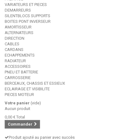
VARIATEURS ET PIECES
DEMARREURS
SILENTBLOCS SUPPORTS
BOITES PONT INVERSEUR
AMORTISSEUR
ALTERNATEURS
DIRECTION
CABLES
CARDANS
ECHAPPEMENTS
RADIATEUR
ACCESSOIRES
PNEU ET BATTERIE
CARROSSERIE
BERCEAUX, CHASSIS ET ESSIEUX
ECLAIRAGE ET VISIBILITE
PIECES MOTEUR
Votre panier
(vide)
Aucun produit
0,00 €
Total
Commander
Produit ajouté au panier avec succès