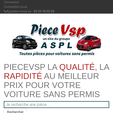
Connexion
Contactez-nous
Appelez-nous au :
03 20 70 50 33
PIECEVSP LA
QUALITÉ
, LA
RAPIDITÉ
AU MEILLEUR
PRIX POUR VOTRE
VOITURE SANS PERMIS
Rechercher