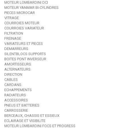
MOTEUR LOMBARDINI DCI
MOTEUR YANMAR BI-CYLINDRES
PIECES MICROCAR
VITRAGE
COURROIES MOTEUR
COURROIES VARIATEUR
FILTRATION
FREINAGE
VARIATEURS ET PIECES
DEMARREURS
SILENTBLOCS SUPPORTS
BOITES PONT INVERSEUR
AMORTISSEURS
ALTERNATEURS
DIRECTION
CABLES
CARDANS
ECHAPPEMENTS
RADIATEURS
ACCESSOIRES
PNEUS ET BATTERIES
CARROSSERIE
BERCEAUX, CHASSIS ET ESSIEUX
ECLAIRAGE ET VISIBILITE
MOTEUR LOMBARDINI FOCS ET PROGRESS