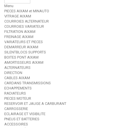
Menu
PIECES AIXAM et MINAUTO
VITRAGE AIXAM
COURROIES ALTERNATEUR
COURROIES VARIATEUR
FILTRATION AIXAM
FREINAGE AIXAM
VARIATEURS ET PIECES
DEMARREUR AIXAM
SILENTBLOCS SUPPORTS
BOITES PONT AIXAM
AMORTISSEURS AIXAM
ALTERNATEURS
DIRECTION
CABLES AIXAM
CARDANS TRANSMISSIONS
ECHAPPEMENTS
RADIATEURS
PIECES MOTEUR
RESERVOIR ET JAUGE A CARBURANT
CARROSSERIE
ECLAIRAGE ET VISIBILITE
PNEUS ET BATTERIES
ACCESSOIRES