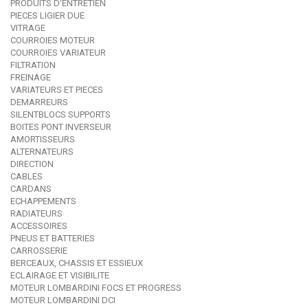
PRODUITS D'ENTRETIEN
PIECES LIGIER DUE
VITRAGE
COURROIES MOTEUR
COURROIES VARIATEUR
FILTRATION
FREINAGE
VARIATEURS ET PIECES
DEMARREURS
SILENTBLOCS SUPPORTS
BOITES PONT INVERSEUR
AMORTISSEURS
ALTERNATEURS
DIRECTION
CABLES
CARDANS
ECHAPPEMENTS
RADIATEURS
ACCESSOIRES
PNEUS ET BATTERIES
CARROSSERIE
BERCEAUX, CHASSIS ET ESSIEUX
ECLAIRAGE ET VISIBILITE
MOTEUR LOMBARDINI FOCS ET PROGRESS
MOTEUR LOMBARDINI DCI