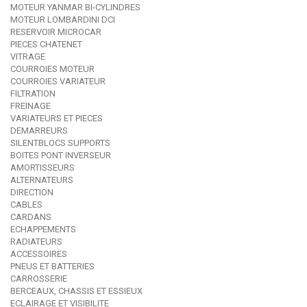
MOTEUR YANMAR BI-CYLINDRES
MOTEUR LOMBARDINI DCI
RESERVOIR MICROCAR
PIECES CHATENET
VITRAGE
COURROIES MOTEUR
COURROIES VARIATEUR
FILTRATION
FREINAGE
VARIATEURS ET PIECES
DEMARREURS
SILENTBLOCS SUPPORTS
BOITES PONT INVERSEUR
AMORTISSEURS
ALTERNATEURS
DIRECTION
CABLES
CARDANS
ECHAPPEMENTS
RADIATEURS
ACCESSOIRES
PNEUS ET BATTERIES
CARROSSERIE
BERCEAUX, CHASSIS ET ESSIEUX
ECLAIRAGE ET VISIBILITE