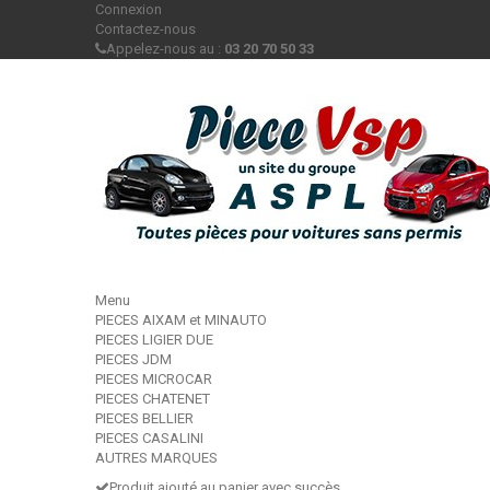
Connexion
Contactez-nous
Appelez-nous au :
03 20 70 50 33
Menu
PIECES AIXAM et MINAUTO
PIECES LIGIER DUE
PIECES JDM
PIECES MICROCAR
PIECES CHATENET
PIECES BELLIER
PIECES CASALINI
AUTRES MARQUES
Produit ajouté au panier avec succès