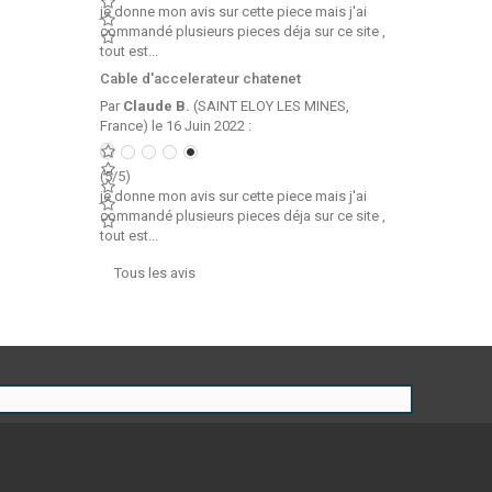
je donne mon avis sur cette piece mais j'ai
commandé plusieurs pieces déja sur ce site ,
tout est...
Cable d'accelerateur chatenet
Par
Claude B.
(SAINT ELOY LES MINES,
France) le 16 Juin 2022 :
(5/5)
je donne mon avis sur cette piece mais j'ai
commandé plusieurs pieces déja sur ce site ,
tout est...
Tous les avis