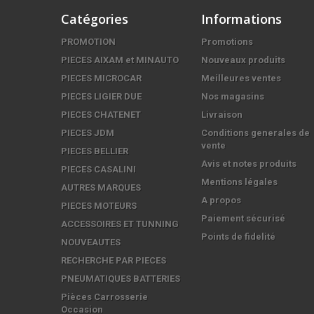
Catégories
Informations
PROMOTION
Promotions
PIECES AIXAM et MINAUTO
Nouveaux produits
PIECES MICROCAR
Meilleures ventes
PIECES LIGIER DUE
Nos magasins
PIECES CHATENET
Livraison
PIECES JDM
Conditions generales de
vente
PIECES BELLIER
Avis et notes produits
PIECES CASALINI
Mentions légales
AUTRES MARQUES
A propos
PIECES MOTEURS
Paiement sécurisé
ACCESSOIRES ET TUNNING
Points de fidelité
NOUVEAUTES
RECHERCHE PAR PIECES
PNEUMATIQUES BATTERIES
Pièces Carrosserie
Occasion