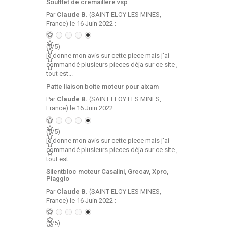
Soufflet de cremaillere vsp
Par
Claude B.
(SAINT ELOY LES MINES,
France) le 16 Juin 2022 :
(5/5)
je donne mon avis sur cette piece mais j'ai
commandé plusieurs pieces déja sur ce site ,
tout est...
Patte liaison boite moteur pour aixam
Par
Claude B.
(SAINT ELOY LES MINES,
France) le 16 Juin 2022 :
(5/5)
je donne mon avis sur cette piece mais j'ai
commandé plusieurs pieces déja sur ce site ,
tout est...
Silentbloc moteur Casalini, Grecav, Xpro,
Piaggio
Par
Claude B.
(SAINT ELOY LES MINES,
France) le 16 Juin 2022 :
(5/5)