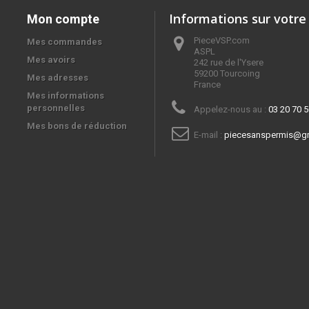
Informations sur votre
Mon compte
PieceVSP.com
Mes commandes
ASPL

Mes avoirs
242 rue de l'Ysere

59200 Tourcoing

Mes adresses
France
Mes informations
personnelles
Appelez-nous au :
03 20 70 5
Mes bons de réduction
E-mail :
piecesanspermis@g