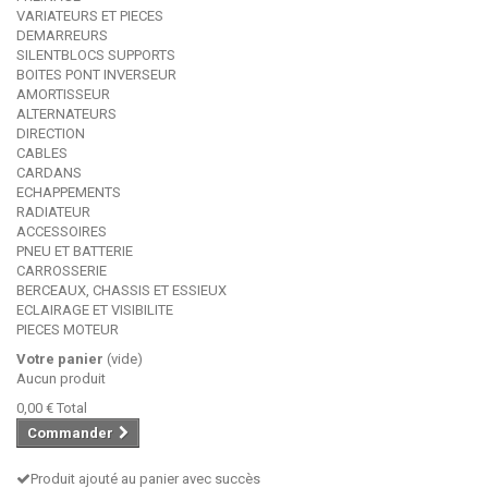
VARIATEURS ET PIECES
DEMARREURS
SILENTBLOCS SUPPORTS
BOITES PONT INVERSEUR
AMORTISSEUR
ALTERNATEURS
DIRECTION
CABLES
CARDANS
ECHAPPEMENTS
RADIATEUR
ACCESSOIRES
PNEU ET BATTERIE
CARROSSERIE
BERCEAUX, CHASSIS ET ESSIEUX
ECLAIRAGE ET VISIBILITE
PIECES MOTEUR
Votre panier
(vide)
Aucun produit
0,00 €
Total
Commander
Produit ajouté au panier avec succès