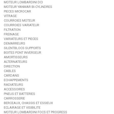
MOTEUR LOMBARDINI DCI
MOTEUR YANMAR BI-CYLINDRES
PIECES MICROCAR
VITRAGE
COURROIES MOTEUR
COURROIES VARIATEUR
FILTRATION
FREINAGE
VARIATEURS ET PIECES
DEMARREURS
SILENTBLOCS SUPPORTS
BOITES PONT INVERSEUR
AMORTISSEURS
ALTERNATEURS
DIRECTION
CABLES
CARDANS
ECHAPPEMENTS
RADIATEURS
ACCESSOIRES
PNEUS ET BATTERIES
CARROSSERIE
BERCEAUX, CHASSIS ET ESSIEUX
ECLAIRAGE ET VISIBILITE
MOTEUR LOMBARDINI FOCS ET PROGRESS