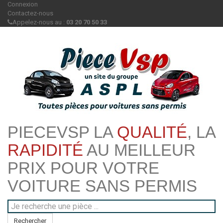
Connexion
Contactez-nous
Appelez-nous au :
03 20 70 50 33
PIECEVSP LA
QUALITÉ
, LA
RAPIDITÉ
AU MEILLEUR
PRIX POUR VOTRE
VOITURE SANS PERMIS
Rechercher