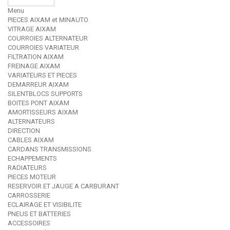
Menu
PIECES AIXAM et MINAUTO
VITRAGE AIXAM
COURROIES ALTERNATEUR
COURROIES VARIATEUR
FILTRATION AIXAM
FREINAGE AIXAM
VARIATEURS ET PIECES
DEMARREUR AIXAM
SILENTBLOCS SUPPORTS
BOITES PONT AIXAM
AMORTISSEURS AIXAM
ALTERNATEURS
DIRECTION
CABLES AIXAM
CARDANS TRANSMISSIONS
ECHAPPEMENTS
RADIATEURS
PIECES MOTEUR
RESERVOIR ET JAUGE A CARBURANT
CARROSSERIE
ECLAIRAGE ET VISIBILITE
PNEUS ET BATTERIES
ACCESSOIRES