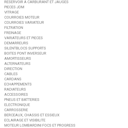
RESERVOIR A CARBURANT ET JAUGES
PIECES JDM
VITRAGE
COURROIES MOTEUR
COURROIES VARIATEUR
FILTRATION
FREINAGE
VARIATEURS ET PIECES
DEMARREURS
SILENTBLOCS SUPPORTS
BOITES PONT INVERSEUR
AMORTISSEURS
ALTERNATEURS
DIRECTION
CABLES
CARDANS
ECHAPPEMENTS
RADIATEURS
ACCESSOIRES
PNEUS ET BATTERIES
ELECTRONIQUE
CARROSSERIE
BERCEAUX, CHASSIS ET ESSIEUX
ECLAIRAGE ET VISIBILITE
MOTEUR LOMBARDINI FOCS ET PROGRESS