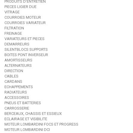
PRODUITS D'ENTRETIEN
PIECES LIGIER DUE
VITRAGE
COURROIES MOTEUR
COURROIES VARIATEUR
FILTRATION
FREINAGE
VARIATEURS ET PIECES
DEMARREURS
SILENTBLOCS SUPPORTS
BOITES PONT INVERSEUR
AMORTISSEURS
ALTERNATEURS
DIRECTION
CABLES
CARDANS
ECHAPPEMENTS
RADIATEURS
ACCESSOIRES
PNEUS ET BATTERIES
CARROSSERIE
BERCEAUX, CHASSIS ET ESSIEUX
ECLAIRAGE ET VISIBILITE
MOTEUR LOMBARDINI FOCS ET PROGRESS
MOTEUR LOMBARDINI DCI