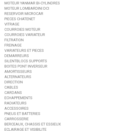
MOTEUR YANMAR BI-CYLINDRES
MOTEUR LOMBARDINI DCI
RESERVOIR MICROCAR
PIECES CHATENET
VITRAGE
COURROIES MOTEUR
COURROIES VARIATEUR
FILTRATION
FREINAGE
VARIATEURS ET PIECES
DEMARREURS
SILENTBLOCS SUPPORTS
BOITES PONT INVERSEUR
AMORTISSEURS
ALTERNATEURS
DIRECTION
CABLES
CARDANS
ECHAPPEMENTS
RADIATEURS
ACCESSOIRES
PNEUS ET BATTERIES
CARROSSERIE
BERCEAUX, CHASSIS ET ESSIEUX
ECLAIRAGE ET VISIBILITE