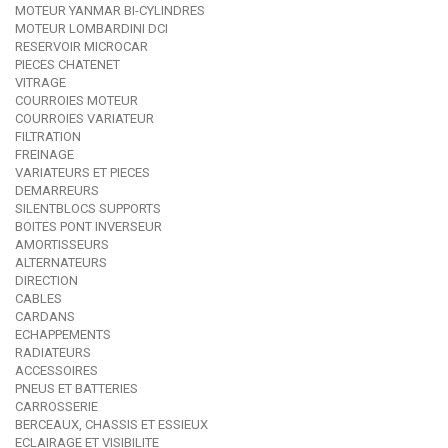
MOTEUR YANMAR BI-CYLINDRES
MOTEUR LOMBARDINI DCI
RESERVOIR MICROCAR
PIECES CHATENET
VITRAGE
COURROIES MOTEUR
COURROIES VARIATEUR
FILTRATION
FREINAGE
VARIATEURS ET PIECES
DEMARREURS
SILENTBLOCS SUPPORTS
BOITES PONT INVERSEUR
AMORTISSEURS
ALTERNATEURS
DIRECTION
CABLES
CARDANS
ECHAPPEMENTS
RADIATEURS
ACCESSOIRES
PNEUS ET BATTERIES
CARROSSERIE
BERCEAUX, CHASSIS ET ESSIEUX
ECLAIRAGE ET VISIBILITE