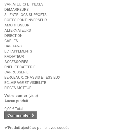
VARIATEURS ET PIECES
DEMARREURS
SILENTBLOCS SUPPORTS
BOITES PONT INVERSEUR
AMORTISSEUR
ALTERNATEURS
DIRECTION
CABLES
CARDANS
ECHAPPEMENTS
RADIATEUR
ACCESSOIRES
PNEU ET BATTERIE
CARROSSERIE
BERCEAUX, CHASSIS ET ESSIEUX
ECLAIRAGE ET VISIBILITE
PIECES MOTEUR
Votre panier
(vide)
Aucun produit
0,00 €
Total
Commander
Produit ajouté au panier avec succès