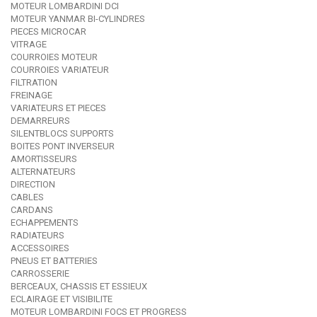
MOTEUR LOMBARDINI DCI
MOTEUR YANMAR BI-CYLINDRES
PIECES MICROCAR
VITRAGE
COURROIES MOTEUR
COURROIES VARIATEUR
FILTRATION
FREINAGE
VARIATEURS ET PIECES
DEMARREURS
SILENTBLOCS SUPPORTS
BOITES PONT INVERSEUR
AMORTISSEURS
ALTERNATEURS
DIRECTION
CABLES
CARDANS
ECHAPPEMENTS
RADIATEURS
ACCESSOIRES
PNEUS ET BATTERIES
CARROSSERIE
BERCEAUX, CHASSIS ET ESSIEUX
ECLAIRAGE ET VISIBILITE
MOTEUR LOMBARDINI FOCS ET PROGRESS