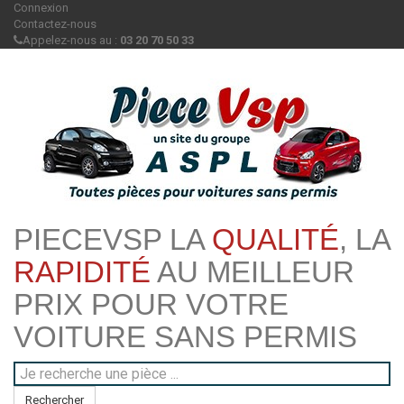
Connexion
Contactez-nous
Appelez-nous au :
03 20 70 50 33
PIECEVSP LA
QUALITÉ
, LA
RAPIDITÉ
AU MEILLEUR
PRIX POUR VOTRE
VOITURE SANS PERMIS
Rechercher