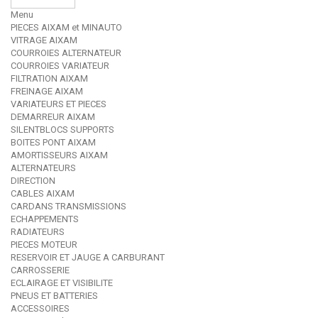
Menu
PIECES AIXAM et MINAUTO
VITRAGE AIXAM
COURROIES ALTERNATEUR
COURROIES VARIATEUR
FILTRATION AIXAM
FREINAGE AIXAM
VARIATEURS ET PIECES
DEMARREUR AIXAM
SILENTBLOCS SUPPORTS
BOITES PONT AIXAM
AMORTISSEURS AIXAM
ALTERNATEURS
DIRECTION
CABLES AIXAM
CARDANS TRANSMISSIONS
ECHAPPEMENTS
RADIATEURS
PIECES MOTEUR
RESERVOIR ET JAUGE A CARBURANT
CARROSSERIE
ECLAIRAGE ET VISIBILITE
PNEUS ET BATTERIES
ACCESSOIRES