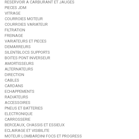
RESERVOIR A CARBURANT ET JAUGES
PIECES JDM
VITRAGE
COURROIES MOTEUR
COURROIES VARIATEUR
FILTRATION
FREINAGE
VARIATEURS ET PIECES
DEMARREURS
SILENTBLOCS SUPPORTS
BOITES PONT INVERSEUR
AMORTISSEURS
ALTERNATEURS
DIRECTION
CABLES
CARDANS
ECHAPPEMENTS
RADIATEURS
ACCESSOIRES
PNEUS ET BATTERIES
ELECTRONIQUE
CARROSSERIE
BERCEAUX, CHASSIS ET ESSIEUX
ECLAIRAGE ET VISIBILITE
MOTEUR LOMBARDINI FOCS ET PROGRESS