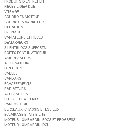
PRODUITS D'ENTRETIEN
PIECES LIGIER DUE
VITRAGE
COURROIES MOTEUR
COURROIES VARIATEUR
FILTRATION
FREINAGE
VARIATEURS ET PIECES
DEMARREURS
SILENTBLOCS SUPPORTS
BOITES PONT INVERSEUR
AMORTISSEURS
ALTERNATEURS
DIRECTION
CABLES
CARDANS
ECHAPPEMENTS
RADIATEURS
ACCESSOIRES
PNEUS ET BATTERIES
CARROSSERIE
BERCEAUX, CHASSIS ET ESSIEUX
ECLAIRAGE ET VISIBILITE
MOTEUR LOMBARDINI FOCS ET PROGRESS
MOTEUR LOMBARDINI DCI