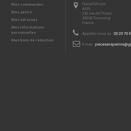
PieceVSP.com
Mes commandes
ASPL

Mes avoirs
242 rue de l'Ysere

59200 Tourcoing

Mes adresses
France
Mes informations
personnelles
Appelez-nous au :
03 20 70 5
Mes bons de réduction
E-mail :
piecesanspermis@g