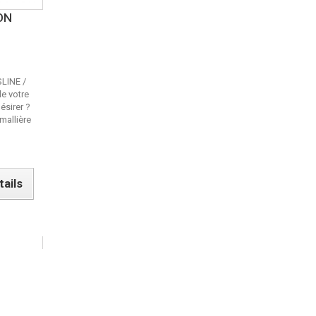
ON
SLINE /
e votre
ésirer ?
mallière
tails