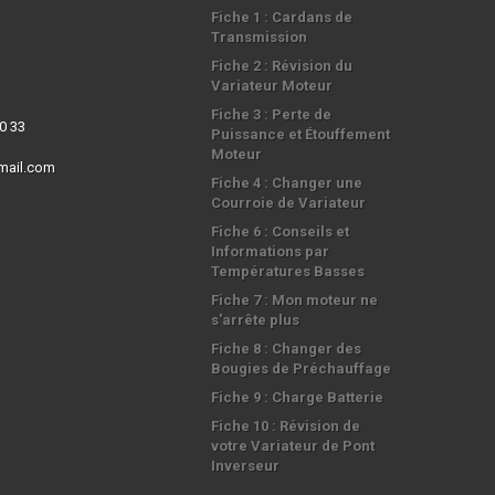
Fiche 1 : Cardans de
Transmission
Fiche 2 : Révision du
Variateur Moteur
Fiche 3 : Perte de
0 33
Puissance et Étouffement
Moteur
mail.com
Fiche 4 : Changer une
Courroie de Variateur
Fiche 6 : Conseils et
Informations par
Températures Basses
Fiche 7 : Mon moteur ne
s'arrête plus
Fiche 8 : Changer des
Bougies de Préchauffage
Fiche 9 : Charge Batterie
Fiche 10 : Révision de
votre Variateur de Pont
Inverseur