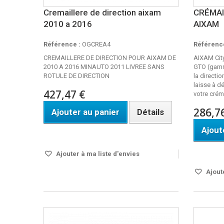
Cremaillere de direction aixam
CRÉMAI
2010 a 2016
AIXAM
Référence :
OGCREA4
Référence
CREMAILLERE DE DIRECTION POUR AIXAM DE
AIXAM City
2010 A 2016 MINAUTO 2011 LIVREE SANS
GTO (gamm
ROTULE DE DIRECTION
la directi
laisse à d
427,47 €
votre créma
286,7
Ajouter au panier
Détails
Ajout
Disponible
DISPO S
Ajouter à ma liste d'envies
Ajoute