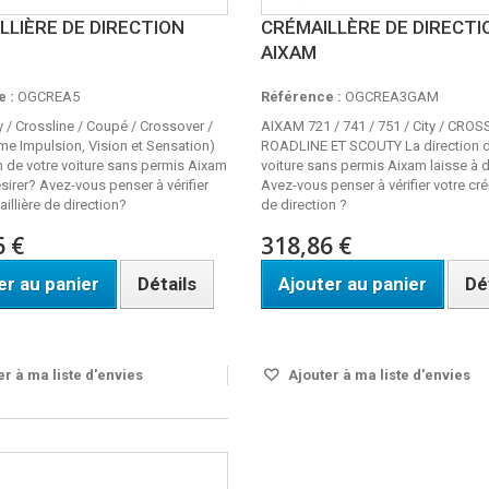
LLIÈRE DE DIRECTION
CRÉMAILLÈRE DE DIRECTI
AIXAM
 :
OGCREA5
Référence :
OGCREA3GAM
 / Crossline / Coupé / Crossover /
AIXAM 721 / 741 / 751 / City / CROS
e Impulsion, Vision et Sensation)
ROADLINE ET SCOUTY La direction d
on de votre voiture sans permis Aixam
voiture sans permis Aixam laisse à d
ésirer? Avez-vous penser à vérifier
Avez-vous penser à vérifier votre cré
illière de direction?
de direction ?
6 €
318,86 €
er au panier
Détails
Ajouter au panier
Dé
OUS 1 A 2 JOURS
Disponible
r à ma liste d'envies
Ajouter à ma liste d'envies