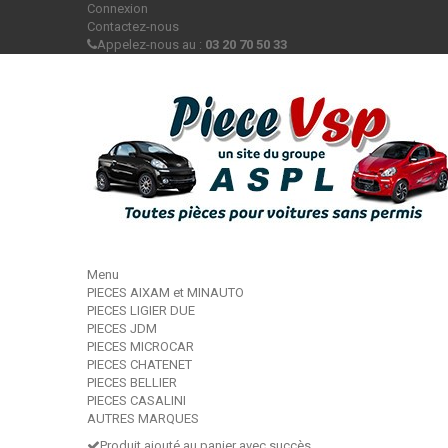
Connexion
Contactez-nous
Appelez-nous au :
03 20 70 50 33
Menu
PIECES AIXAM et MINAUTO
PIECES LIGIER DUE
PIECES JDM
PIECES MICROCAR
PIECES CHATENET
PIECES BELLIER
PIECES CASALINI
AUTRES MARQUES
Produit ajouté au panier avec succès