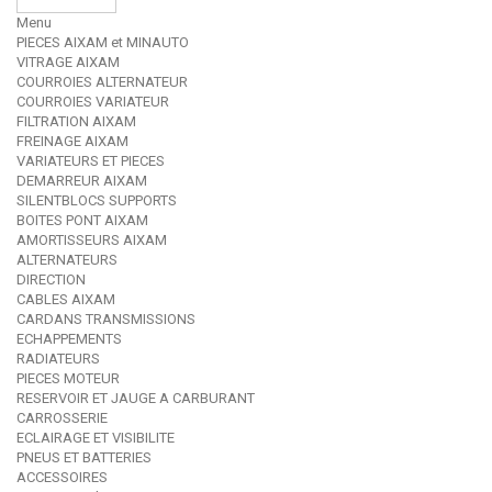
Menu
PIECES AIXAM et MINAUTO
VITRAGE AIXAM
COURROIES ALTERNATEUR
COURROIES VARIATEUR
FILTRATION AIXAM
FREINAGE AIXAM
VARIATEURS ET PIECES
DEMARREUR AIXAM
SILENTBLOCS SUPPORTS
BOITES PONT AIXAM
AMORTISSEURS AIXAM
ALTERNATEURS
DIRECTION
CABLES AIXAM
CARDANS TRANSMISSIONS
ECHAPPEMENTS
RADIATEURS
PIECES MOTEUR
RESERVOIR ET JAUGE A CARBURANT
CARROSSERIE
ECLAIRAGE ET VISIBILITE
PNEUS ET BATTERIES
ACCESSOIRES