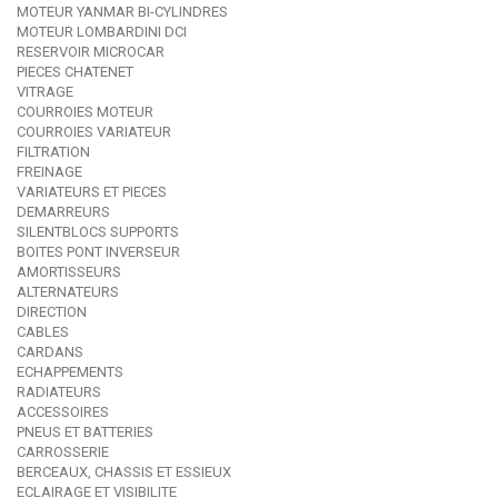
MOTEUR YANMAR BI-CYLINDRES
MOTEUR LOMBARDINI DCI
RESERVOIR MICROCAR
PIECES CHATENET
VITRAGE
COURROIES MOTEUR
COURROIES VARIATEUR
FILTRATION
FREINAGE
VARIATEURS ET PIECES
DEMARREURS
SILENTBLOCS SUPPORTS
BOITES PONT INVERSEUR
AMORTISSEURS
ALTERNATEURS
DIRECTION
CABLES
CARDANS
ECHAPPEMENTS
RADIATEURS
ACCESSOIRES
PNEUS ET BATTERIES
CARROSSERIE
BERCEAUX, CHASSIS ET ESSIEUX
ECLAIRAGE ET VISIBILITE