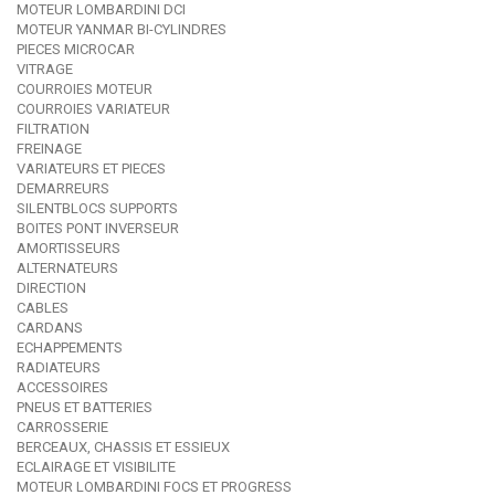
MOTEUR LOMBARDINI DCI
MOTEUR YANMAR BI-CYLINDRES
PIECES MICROCAR
VITRAGE
COURROIES MOTEUR
COURROIES VARIATEUR
FILTRATION
FREINAGE
VARIATEURS ET PIECES
DEMARREURS
SILENTBLOCS SUPPORTS
BOITES PONT INVERSEUR
AMORTISSEURS
ALTERNATEURS
DIRECTION
CABLES
CARDANS
ECHAPPEMENTS
RADIATEURS
ACCESSOIRES
PNEUS ET BATTERIES
CARROSSERIE
BERCEAUX, CHASSIS ET ESSIEUX
ECLAIRAGE ET VISIBILITE
MOTEUR LOMBARDINI FOCS ET PROGRESS