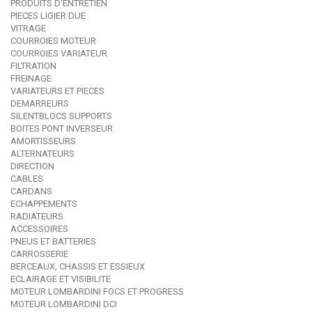
PRODUITS D'ENTRETIEN
PIECES LIGIER DUE
VITRAGE
COURROIES MOTEUR
COURROIES VARIATEUR
FILTRATION
FREINAGE
VARIATEURS ET PIECES
DEMARREURS
SILENTBLOCS SUPPORTS
BOITES PONT INVERSEUR
AMORTISSEURS
ALTERNATEURS
DIRECTION
CABLES
CARDANS
ECHAPPEMENTS
RADIATEURS
ACCESSOIRES
PNEUS ET BATTERIES
CARROSSERIE
BERCEAUX, CHASSIS ET ESSIEUX
ECLAIRAGE ET VISIBILITE
MOTEUR LOMBARDINI FOCS ET PROGRESS
MOTEUR LOMBARDINI DCI