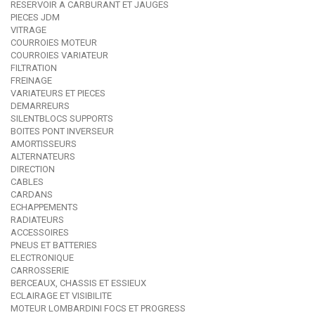
RESERVOIR A CARBURANT ET JAUGES
PIECES JDM
VITRAGE
COURROIES MOTEUR
COURROIES VARIATEUR
FILTRATION
FREINAGE
VARIATEURS ET PIECES
DEMARREURS
SILENTBLOCS SUPPORTS
BOITES PONT INVERSEUR
AMORTISSEURS
ALTERNATEURS
DIRECTION
CABLES
CARDANS
ECHAPPEMENTS
RADIATEURS
ACCESSOIRES
PNEUS ET BATTERIES
ELECTRONIQUE
CARROSSERIE
BERCEAUX, CHASSIS ET ESSIEUX
ECLAIRAGE ET VISIBILITE
MOTEUR LOMBARDINI FOCS ET PROGRESS