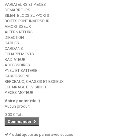
VARIATEURS ET PIECES
DEMARREURS
SILENTBLOCS SUPPORTS
BOITES PONT INVERSEUR
AMORTISSEUR
ALTERNATEURS
DIRECTION
CABLES
CARDANS
ECHAPPEMENTS
RADIATEUR
ACCESSOIRES
PNEU ET BATTERIE
CARROSSERIE
BERCEAUX, CHASSIS ET ESSIEUX
ECLAIRAGE ET VISIBILITE
PIECES MOTEUR
Votre panier
(vide)
Aucun produit
0,00 €
Total
Commander
Produit ajouté au panier avec succès