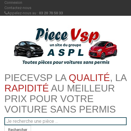
Connexion
Contactez-nous
Appelez-nous au :
03 20 70 50 33
PIECEVSP LA
QUALITÉ
, LA
RAPIDITÉ
AU MEILLEUR
PRIX POUR VOTRE
VOITURE SANS PERMIS
Rechercher