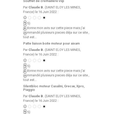
Soufflet de cremaillere vsp
Par
Claude B.
(SAINT ELOY LES MINES,
France) le 16 Juin 2022 :
(5/5)
je donne mon avis sur cette piece mais j'ai
commandé plusieurs pieces déja sur ce site ,
tout est...
Patte liaison boite moteur pour aixam
Par
Claude B.
(SAINT ELOY LES MINES,
France) le 16 Juin 2022 :
(5/5)
je donne mon avis sur cette piece mais j'ai
commandé plusieurs pieces déja sur ce site ,
tout est...
Silentbloc moteur Casalini, Grecav, Xpro,
Piaggio
Par
Claude B.
(SAINT ELOY LES MINES,
France) le 16 Juin 2022 :
(5/5)