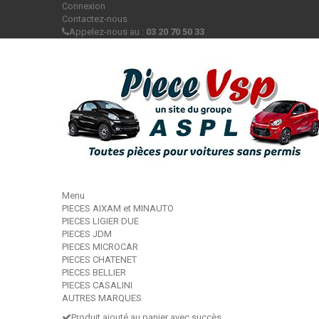
Connexion
Contactez-nous
Appelez-nous au :
03 20 70 50 33
Menu
PIECES AIXAM et MINAUTO
PIECES LIGIER DUE
PIECES JDM
PIECES MICROCAR
PIECES CHATENET
PIECES BELLIER
PIECES CASALINI
AUTRES MARQUES
Produit ajouté au panier avec succès