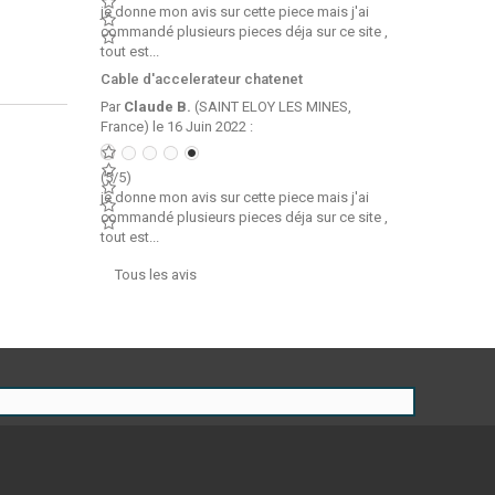
je donne mon avis sur cette piece mais j'ai
commandé plusieurs pieces déja sur ce site ,
tout est...
Cable d'accelerateur chatenet
Par
Claude B.
(SAINT ELOY LES MINES,
France) le 16 Juin 2022 :
(5/5)
je donne mon avis sur cette piece mais j'ai
commandé plusieurs pieces déja sur ce site ,
tout est...
Tous les avis