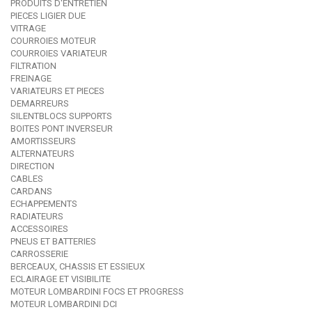
PRODUITS D'ENTRETIEN
PIECES LIGIER DUE
VITRAGE
COURROIES MOTEUR
COURROIES VARIATEUR
FILTRATION
FREINAGE
VARIATEURS ET PIECES
DEMARREURS
SILENTBLOCS SUPPORTS
BOITES PONT INVERSEUR
AMORTISSEURS
ALTERNATEURS
DIRECTION
CABLES
CARDANS
ECHAPPEMENTS
RADIATEURS
ACCESSOIRES
PNEUS ET BATTERIES
CARROSSERIE
BERCEAUX, CHASSIS ET ESSIEUX
ECLAIRAGE ET VISIBILITE
MOTEUR LOMBARDINI FOCS ET PROGRESS
MOTEUR LOMBARDINI DCI