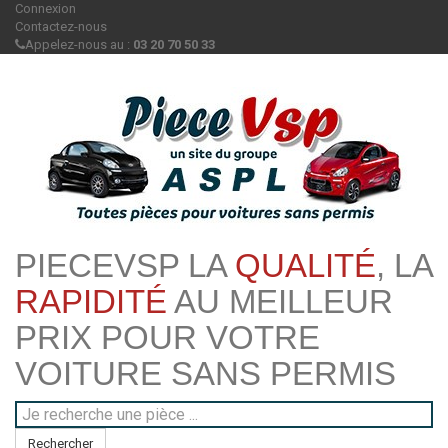
Connexion
Contactez-nous
Appelez-nous au :
03 20 70 50 33
PIECEVSP LA
QUALITÉ
, LA
RAPIDITÉ
AU MEILLEUR
PRIX POUR VOTRE
VOITURE SANS PERMIS
Rechercher