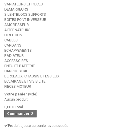
VARIATEURS ET PIECES
DEMARREURS
SILENTBLOCS SUPPORTS
BOITES PONT INVERSEUR
AMORTISSEUR
ALTERNATEURS
DIRECTION
CABLES
CARDANS
ECHAPPEMENTS
RADIATEUR
ACCESSOIRES
PNEU ET BATTERIE
CARROSSERIE
BERCEAUX, CHASSIS ET ESSIEUX
ECLAIRAGE ET VISIBILITE
PIECES MOTEUR
Votre panier
(vide)
Aucun produit
0,00 €
Total
Commander
Produit ajouté au panier avec succès