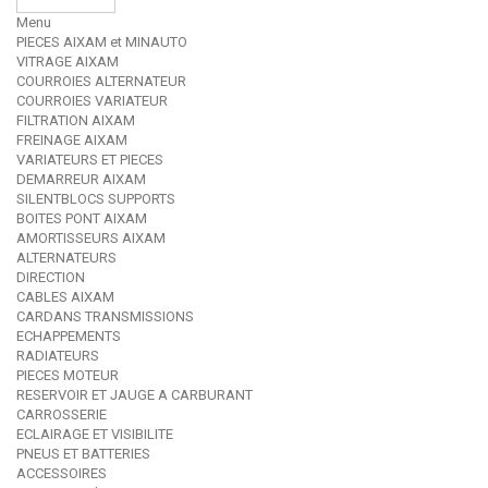
Menu
PIECES AIXAM et MINAUTO
VITRAGE AIXAM
COURROIES ALTERNATEUR
COURROIES VARIATEUR
FILTRATION AIXAM
FREINAGE AIXAM
VARIATEURS ET PIECES
DEMARREUR AIXAM
SILENTBLOCS SUPPORTS
BOITES PONT AIXAM
AMORTISSEURS AIXAM
ALTERNATEURS
DIRECTION
CABLES AIXAM
CARDANS TRANSMISSIONS
ECHAPPEMENTS
RADIATEURS
PIECES MOTEUR
RESERVOIR ET JAUGE A CARBURANT
CARROSSERIE
ECLAIRAGE ET VISIBILITE
PNEUS ET BATTERIES
ACCESSOIRES