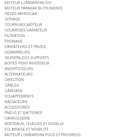
MOTEUR LOMBARDINI DCI
MOTEUR YANMAR BI-CYLINDRES
PIECES MICROCAR
VITRAGE
COURROIES MOTEUR
COURROIES VARIATEUR
FILTRATION
FREINAGE
VARIATEURS ET PIECES
DEMARREURS
SILENTBLOCS SUPPORTS
BOITES PONT INVERSEUR
AMORTISSEURS
ALTERNATEURS
DIRECTION
CABLES
CARDANS
ECHAPPEMENTS
RADIATEURS
ACCESSOIRES
PNEUS ET BATTERIES
CARROSSERIE
BERCEAUX, CHASSIS ET ESSIEUX
ECLAIRAGE ET VISIBILITE
MOTEUR LOMBARDINI FOCS ET PROGRESS