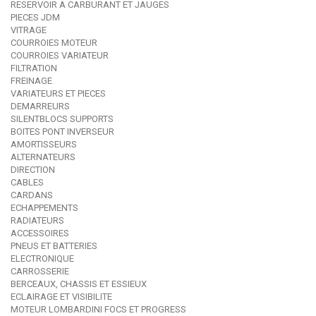
RESERVOIR A CARBURANT ET JAUGES
PIECES JDM
VITRAGE
COURROIES MOTEUR
COURROIES VARIATEUR
FILTRATION
FREINAGE
VARIATEURS ET PIECES
DEMARREURS
SILENTBLOCS SUPPORTS
BOITES PONT INVERSEUR
AMORTISSEURS
ALTERNATEURS
DIRECTION
CABLES
CARDANS
ECHAPPEMENTS
RADIATEURS
ACCESSOIRES
PNEUS ET BATTERIES
ELECTRONIQUE
CARROSSERIE
BERCEAUX, CHASSIS ET ESSIEUX
ECLAIRAGE ET VISIBILITE
MOTEUR LOMBARDINI FOCS ET PROGRESS