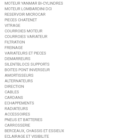
MOTEUR YANMAR BI-CYLINDRES
MOTEUR LOMBARDINI DCI
RESERVOIR MICROCAR
PIECES CHATENET
VITRAGE
COURROIES MOTEUR
COURROIES VARIATEUR
FILTRATION
FREINAGE
VARIATEURS ET PIECES
DEMARREURS
SILENTBLOCS SUPPORTS
BOITES PONT INVERSEUR
AMORTISSEURS
ALTERNATEURS
DIRECTION
CABLES
CARDANS
ECHAPPEMENTS
RADIATEURS
ACCESSOIRES
PNEUS ET BATTERIES
CARROSSERIE
BERCEAUX, CHASSIS ET ESSIEUX
ECLAIRAGE ET VISIBILITE