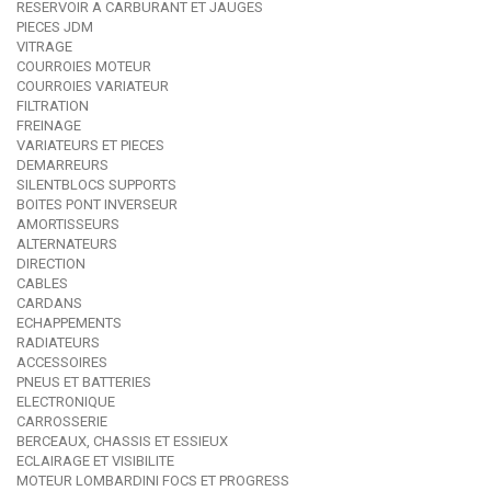
RESERVOIR A CARBURANT ET JAUGES
PIECES JDM
VITRAGE
COURROIES MOTEUR
COURROIES VARIATEUR
FILTRATION
FREINAGE
VARIATEURS ET PIECES
DEMARREURS
SILENTBLOCS SUPPORTS
BOITES PONT INVERSEUR
AMORTISSEURS
ALTERNATEURS
DIRECTION
CABLES
CARDANS
ECHAPPEMENTS
RADIATEURS
ACCESSOIRES
PNEUS ET BATTERIES
ELECTRONIQUE
CARROSSERIE
BERCEAUX, CHASSIS ET ESSIEUX
ECLAIRAGE ET VISIBILITE
MOTEUR LOMBARDINI FOCS ET PROGRESS