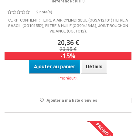
Référence :
KITF3
2 note(s)
CE KIT CONTIENT : FILTRE A AIR CYLINDRIQUE (OGSA12101) FILTRE A
GASOIL (OG101552), FILTRE A HUILE (OG904134A), JOINT BOUCHON
VIDANGE (OGJTC12).
20,36 €
23,95 €
-15%
Ajouter au panier
Détails
Prix réduit !
Disponible
Ajouter à ma liste d'envies
PROMO !