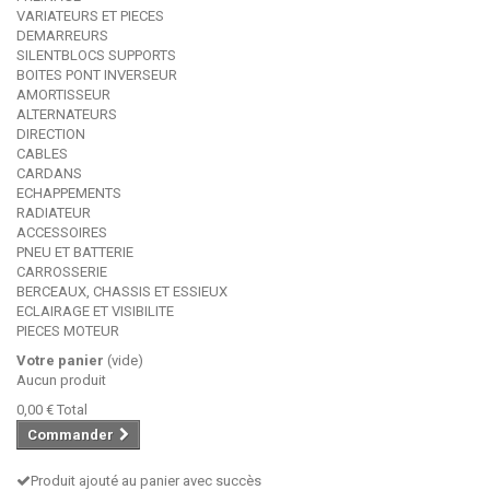
VARIATEURS ET PIECES
DEMARREURS
SILENTBLOCS SUPPORTS
BOITES PONT INVERSEUR
AMORTISSEUR
ALTERNATEURS
DIRECTION
CABLES
CARDANS
ECHAPPEMENTS
RADIATEUR
ACCESSOIRES
PNEU ET BATTERIE
CARROSSERIE
BERCEAUX, CHASSIS ET ESSIEUX
ECLAIRAGE ET VISIBILITE
PIECES MOTEUR
Votre panier
(vide)
Aucun produit
0,00 €
Total
Commander
Produit ajouté au panier avec succès