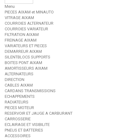
Menu
PIECES AIXAM et MINAUTO
VITRAGE AIXAM
COURROIES ALTERNATEUR
COURROIES VARIATEUR
FILTRATION AIXAM
FREINAGE AIXAM
VARIATEURS ET PIECES
DEMARREUR AIXAM
SILENTBLOCS SUPPORTS
BOITES PONT AIXAM
AMORTISSEURS AIXAM
ALTERNATEURS
DIRECTION
CABLES AIXAM
CARDANS TRANSMISSIONS
ECHAPPEMENTS
RADIATEURS
PIECES MOTEUR
RESERVOIR ET JAUGE A CARBURANT
CARROSSERIE
ECLAIRAGE ET VISIBILITE
PNEUS ET BATTERIES
ACCESSOIRES