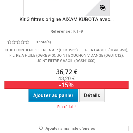
Kit 3 filtres origine AIXAM KUBOTA avec...
Référence :
KITF9
8 note(s)
CE KIT CONTIENT : FILTRE A AIR (OGKB955) FILTRE A GASOIL (OGKB950),
FILTRE A HUILE (OGKB940), JOINT BOUCHON VIDANGE (OGJTC12),
JOINT FILTRE GASOIL (OGSN1000).
36,72 €
43,20 €
-15%
Ajouter au panier
Détails
Prix réduit !
Disponible
Ajouter à ma liste d'envies