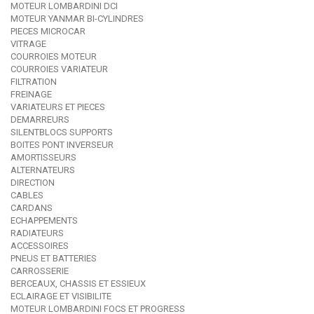
MOTEUR LOMBARDINI DCI
MOTEUR YANMAR BI-CYLINDRES
PIECES MICROCAR
VITRAGE
COURROIES MOTEUR
COURROIES VARIATEUR
FILTRATION
FREINAGE
VARIATEURS ET PIECES
DEMARREURS
SILENTBLOCS SUPPORTS
BOITES PONT INVERSEUR
AMORTISSEURS
ALTERNATEURS
DIRECTION
CABLES
CARDANS
ECHAPPEMENTS
RADIATEURS
ACCESSOIRES
PNEUS ET BATTERIES
CARROSSERIE
BERCEAUX, CHASSIS ET ESSIEUX
ECLAIRAGE ET VISIBILITE
MOTEUR LOMBARDINI FOCS ET PROGRESS