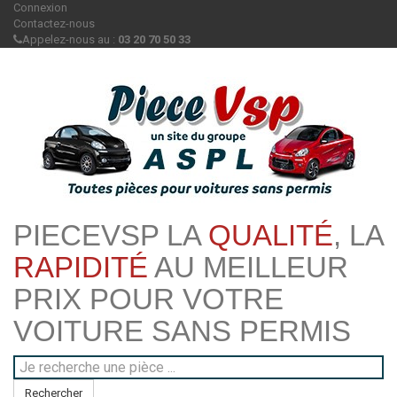
Connexion
Contactez-nous
Appelez-nous au :
03 20 70 50 33
PIECEVSP LA
QUALITÉ
, LA
RAPIDITÉ
AU MEILLEUR
PRIX POUR VOTRE
VOITURE SANS PERMIS
Rechercher