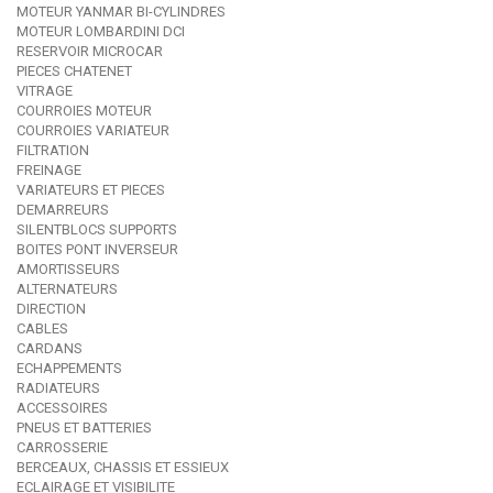
MOTEUR YANMAR BI-CYLINDRES
MOTEUR LOMBARDINI DCI
RESERVOIR MICROCAR
PIECES CHATENET
VITRAGE
COURROIES MOTEUR
COURROIES VARIATEUR
FILTRATION
FREINAGE
VARIATEURS ET PIECES
DEMARREURS
SILENTBLOCS SUPPORTS
BOITES PONT INVERSEUR
AMORTISSEURS
ALTERNATEURS
DIRECTION
CABLES
CARDANS
ECHAPPEMENTS
RADIATEURS
ACCESSOIRES
PNEUS ET BATTERIES
CARROSSERIE
BERCEAUX, CHASSIS ET ESSIEUX
ECLAIRAGE ET VISIBILITE