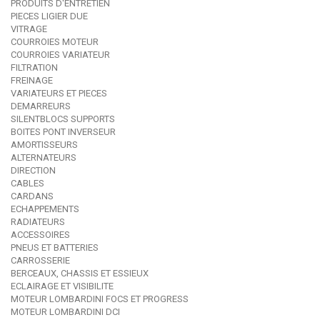
PRODUITS D'ENTRETIEN
PIECES LIGIER DUE
VITRAGE
COURROIES MOTEUR
COURROIES VARIATEUR
FILTRATION
FREINAGE
VARIATEURS ET PIECES
DEMARREURS
SILENTBLOCS SUPPORTS
BOITES PONT INVERSEUR
AMORTISSEURS
ALTERNATEURS
DIRECTION
CABLES
CARDANS
ECHAPPEMENTS
RADIATEURS
ACCESSOIRES
PNEUS ET BATTERIES
CARROSSERIE
BERCEAUX, CHASSIS ET ESSIEUX
ECLAIRAGE ET VISIBILITE
MOTEUR LOMBARDINI FOCS ET PROGRESS
MOTEUR LOMBARDINI DCI