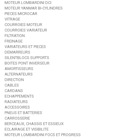
MOTEUR LOMBARDINI DCI
MOTEUR YANMAR BI-CYLINDRES
PIECES MICROCAR
VITRAGE
COURROIES MOTEUR
COURROIES VARIATEUR
FILTRATION
FREINAGE
VARIATEURS ET PIECES
DEMARREURS
SILENTBLOCS SUPPORTS
BOITES PONT INVERSEUR
AMORTISSEURS
ALTERNATEURS
DIRECTION
CABLES
CARDANS
ECHAPPEMENTS
RADIATEURS
ACCESSOIRES
PNEUS ET BATTERIES
CARROSSERIE
BERCEAUX, CHASSIS ET ESSIEUX
ECLAIRAGE ET VISIBILITE
MOTEUR LOMBARDINI FOCS ET PROGRESS