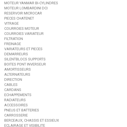
MOTEUR YANMAR BI-CYLINDRES
MOTEUR LOMBARDINI DCI
RESERVOIR MICROCAR
PIECES CHATENET
VITRAGE
COURROIES MOTEUR
COURROIES VARIATEUR
FILTRATION
FREINAGE
VARIATEURS ET PIECES
DEMARREURS
SILENTBLOCS SUPPORTS
BOITES PONT INVERSEUR
AMORTISSEURS
ALTERNATEURS
DIRECTION
CABLES
CARDANS
ECHAPPEMENTS
RADIATEURS
ACCESSOIRES
PNEUS ET BATTERIES
CARROSSERIE
BERCEAUX, CHASSIS ET ESSIEUX
ECLAIRAGE ET VISIBILITE