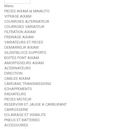
Menu
PIECES AIXAM et MINAUTO
VITRAGE AIXAM
COURROIES ALTERNATEUR
COURROIES VARIATEUR
FILTRATION AIXAM
FREINAGE AIXAM
VARIATEURS ET PIECES
DEMARREUR AIXAM
SILENTBLOCS SUPPORTS
BOITES PONT AIXAM
AMORTISSEURS AIXAM
ALTERNATEURS
DIRECTION
CABLES AIXAM
CARDANS TRANSMISSIONS
ECHAPPEMENTS
RADIATEURS
PIECES MOTEUR
RESERVOIR ET JAUGE A CARBURANT
CARROSSERIE
ECLAIRAGE ET VISIBILITE
PNEUS ET BATTERIES
ACCESSOIRES