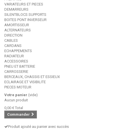
VARIATEURS ET PIECES
DEMARREURS
SILENTBLOCS SUPPORTS
BOITES PONT INVERSEUR
AMORTISSEUR
ALTERNATEURS
DIRECTION
CABLES
CARDANS
ECHAPPEMENTS
RADIATEUR
ACCESSOIRES
PNEU ET BATTERIE
CARROSSERIE
BERCEAUX, CHASSIS ET ESSIEUX
ECLAIRAGE ET VISIBILITE
PIECES MOTEUR
Votre panier
(vide)
Aucun produit
0,00 €
Total
Commander
Produit ajouté au panier avec succès