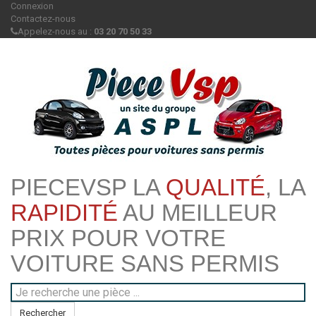
Connexion
Contactez-nous
Appelez-nous au :
03 20 70 50 33
PIECEVSP LA
QUALITÉ
, LA
RAPIDITÉ
AU MEILLEUR
PRIX POUR VOTRE
VOITURE SANS PERMIS
Rechercher