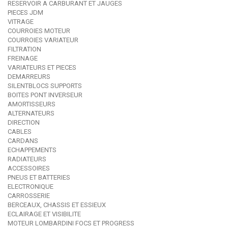
RESERVOIR A CARBURANT ET JAUGES
PIECES JDM
VITRAGE
COURROIES MOTEUR
COURROIES VARIATEUR
FILTRATION
FREINAGE
VARIATEURS ET PIECES
DEMARREURS
SILENTBLOCS SUPPORTS
BOITES PONT INVERSEUR
AMORTISSEURS
ALTERNATEURS
DIRECTION
CABLES
CARDANS
ECHAPPEMENTS
RADIATEURS
ACCESSOIRES
PNEUS ET BATTERIES
ELECTRONIQUE
CARROSSERIE
BERCEAUX, CHASSIS ET ESSIEUX
ECLAIRAGE ET VISIBILITE
MOTEUR LOMBARDINI FOCS ET PROGRESS