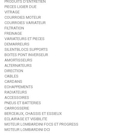
PRODUITS D'ENTRETIEN
PIECES LIGIER DUE
VITRAGE
COURROIES MOTEUR
COURROIES VARIATEUR
FILTRATION
FREINAGE
VARIATEURS ET PIECES
DEMARREURS
SILENTBLOCS SUPPORTS
BOITES PONT INVERSEUR
AMORTISSEURS
ALTERNATEURS
DIRECTION
CABLES
CARDANS
ECHAPPEMENTS
RADIATEURS
ACCESSOIRES
PNEUS ET BATTERIES
CARROSSERIE
BERCEAUX, CHASSIS ET ESSIEUX
ECLAIRAGE ET VISIBILITE
MOTEUR LOMBARDINI FOCS ET PROGRESS
MOTEUR LOMBARDINI DCI