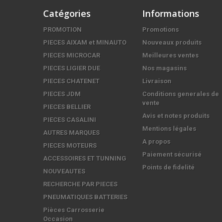
Catégories
Informations
PROMOTION
Promotions
PIECES AIXAM et MINAUTO
Nouveaux produits
PIECES MICROCAR
Meilleures ventes
PIECES LIGIER DUE
Nos magasins
PIECES CHATENET
Livraison
PIECES JDM
Conditions generales de
vente
PIECES BELLIER
Avis et notes produits
PIECES CASALINI
Mentions légales
AUTRES MARQUES
A propos
PIECES MOTEURS
Paiement sécurisé
ACCESSOIRES ET TUNNING
Points de fidelité
NOUVEAUTES
RECHERCHE PAR PIECES
PNEUMATIQUES BATTERIES
Pièces Carrosserie
Occasion