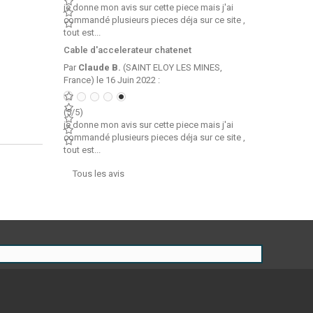
je donne mon avis sur cette piece mais j'ai
commandé plusieurs pieces déja sur ce site ,
tout est...
Cable d'accelerateur chatenet
Par
Claude B.
(SAINT ELOY LES MINES,
France) le 16 Juin 2022 :
(5/5)
je donne mon avis sur cette piece mais j'ai
commandé plusieurs pieces déja sur ce site ,
tout est...
Tous les avis