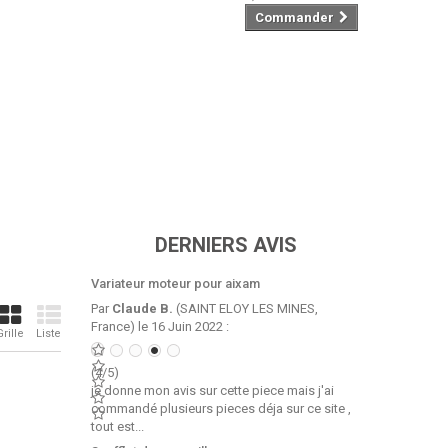
Commander
DERNIERS AVIS
Variateur moteur pour aixam
Par
Claude B.
(SAINT ELOY LES MINES,
France) le 16 Juin 2022 :
Grille
Liste
(4/5)
je donne mon avis sur cette piece mais j'ai
commandé plusieurs pieces déja sur ce site ,
tout est...