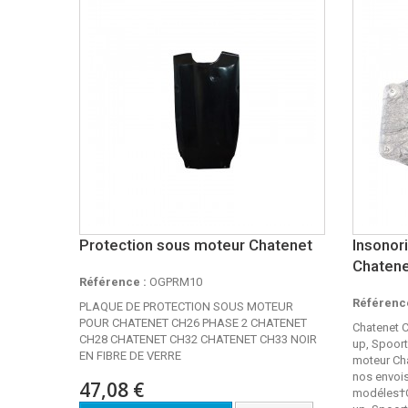
Protection sous moteur Chatenet
Insonor
Chaten
Référence :
OGPRM10
Référence
PLAQUE DE PROTECTION SOUS MOTEUR
POUR CHATENET CH26 PHASE 2 CHATENET
Chatenet 
CH28 CHATENET CH32 CHATENET CH33 NOIR
up, Spoor
EN FIBRE DE VERRE
moteur Cha
nos envois
47,08 €
modéles†C