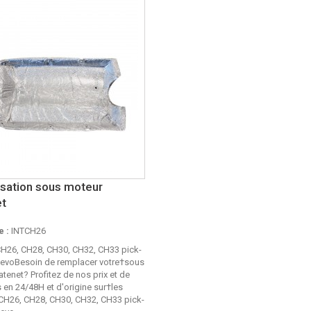
isation sous moteur
et
 :
INTCH26
CH26, CH28, CH30, CH32, CH33 pick-
tevoBesoin de remplacer votre†sous
tenet? Profitez de nos prix et de
 en 24/48H et d'origine sur†les
H26, CH28, CH30, CH32, CH33 pick-