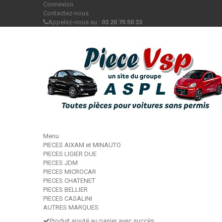
Connexion
Contactez-nous
Appelez-nous au :
03 20 70 50 33
Menu
PIECES AIXAM et MINAUTO
PIECES LIGIER DUE
PIECES JDM
PIECES MICROCAR
PIECES CHATENET
PIECES BELLIER
PIECES CASALINI
AUTRES MARQUES
Produit ajouté au panier avec succès