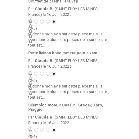
Soufflet de cremaillere vsp
Par
Claude B.
(SAINT ELOY LES MINES,
France) le 16 Juin 2022 :
(5/5)
je donne mon avis sur cette piece mais j'ai
commandé plusieurs pieces déja sur ce site ,
tout est...
Patte liaison boite moteur pour aixam
Par
Claude B.
(SAINT ELOY LES MINES,
France) le 16 Juin 2022 :
(5/5)
je donne mon avis sur cette piece mais j'ai
commandé plusieurs pieces déja sur ce site ,
tout est...
Silentbloc moteur Casalini, Grecav, Xpro,
Piaggio
Par
Claude B.
(SAINT ELOY LES MINES,
France) le 16 Juin 2022 :
(5/5)