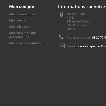
Informations sur votre
Mon compte
PieceVSP.com
Mes commandes
ASPL

Mes avoirs
242 rue de l'Ysere

59200 Tourcoing

Mes adresses
France
Mes informations
personnelles
Appelez-nous au :
03 20 70 5
Mes bons de réduction
E-mail :
piecesanspermis@g