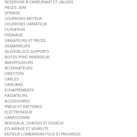
RESERVOIR A CARBURANT ET JAUGES
PIECES JDM
VITRAGE
COURROIES MOTEUR
COURROIES VARIATEUR
FILTRATION
FREINAGE
VARIATEURS ET PIECES
DEMARREURS
SILENTBLOCS SUPPORTS
BOITES PONT INVERSEUR
AMORTISSEURS
ALTERNATEURS
DIRECTION
CABLES
CARDANS
ECHAPPEMENTS
RADIATEURS
ACCESSOIRES
PNEUS ET BATTERIES
ELECTRONIQUE
CARROSSERIE
BERCEAUX, CHASSIS ET ESSIEUX
ECLAIRAGE ET VISIBILITE
MOTEUR LOMBARDINI FOCS ET PROGRESS