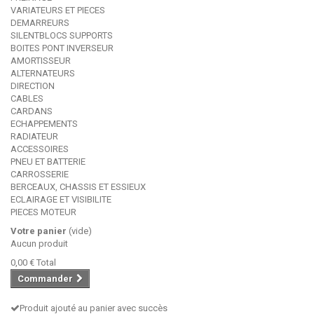
VARIATEURS ET PIECES
DEMARREURS
SILENTBLOCS SUPPORTS
BOITES PONT INVERSEUR
AMORTISSEUR
ALTERNATEURS
DIRECTION
CABLES
CARDANS
ECHAPPEMENTS
RADIATEUR
ACCESSOIRES
PNEU ET BATTERIE
CARROSSERIE
BERCEAUX, CHASSIS ET ESSIEUX
ECLAIRAGE ET VISIBILITE
PIECES MOTEUR
Votre panier
(vide)
Aucun produit
0,00 €
Total
Commander
Produit ajouté au panier avec succès