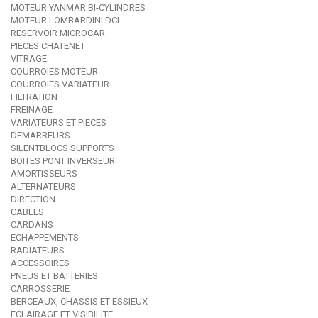
MOTEUR YANMAR BI-CYLINDRES
MOTEUR LOMBARDINI DCI
RESERVOIR MICROCAR
PIECES CHATENET
VITRAGE
COURROIES MOTEUR
COURROIES VARIATEUR
FILTRATION
FREINAGE
VARIATEURS ET PIECES
DEMARREURS
SILENTBLOCS SUPPORTS
BOITES PONT INVERSEUR
AMORTISSEURS
ALTERNATEURS
DIRECTION
CABLES
CARDANS
ECHAPPEMENTS
RADIATEURS
ACCESSOIRES
PNEUS ET BATTERIES
CARROSSERIE
BERCEAUX, CHASSIS ET ESSIEUX
ECLAIRAGE ET VISIBILITE