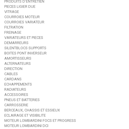
PRODUITS D'ENTRETIEN
PIECES LIGIER DUE
VITRAGE
COURROIES MOTEUR
COURROIES VARIATEUR
FILTRATION
FREINAGE
VARIATEURS ET PIECES
DEMARREURS
SILENTBLOCS SUPPORTS
BOITES PONT INVERSEUR
AMORTISSEURS
ALTERNATEURS
DIRECTION
CABLES
CARDANS
ECHAPPEMENTS
RADIATEURS
ACCESSOIRES
PNEUS ET BATTERIES
CARROSSERIE
BERCEAUX, CHASSIS ET ESSIEUX
ECLAIRAGE ET VISIBILITE
MOTEUR LOMBARDINI FOCS ET PROGRESS
MOTEUR LOMBARDINI DCI