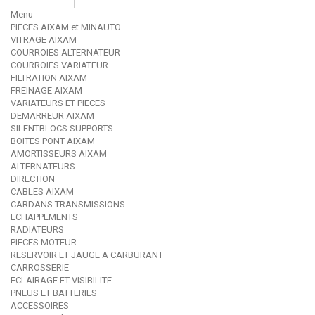
Menu
PIECES AIXAM et MINAUTO
VITRAGE AIXAM
COURROIES ALTERNATEUR
COURROIES VARIATEUR
FILTRATION AIXAM
FREINAGE AIXAM
VARIATEURS ET PIECES
DEMARREUR AIXAM
SILENTBLOCS SUPPORTS
BOITES PONT AIXAM
AMORTISSEURS AIXAM
ALTERNATEURS
DIRECTION
CABLES AIXAM
CARDANS TRANSMISSIONS
ECHAPPEMENTS
RADIATEURS
PIECES MOTEUR
RESERVOIR ET JAUGE A CARBURANT
CARROSSERIE
ECLAIRAGE ET VISIBILITE
PNEUS ET BATTERIES
ACCESSOIRES