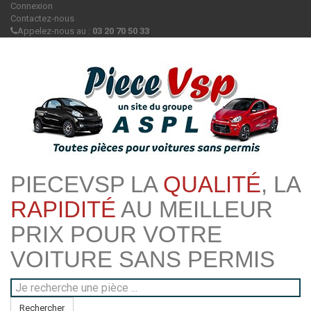
Connexion
Contactez-nous
Appelez-nous au :
03 20 70 50 33
PIECEVSP LA
QUALITÉ
, LA
RAPIDITÉ
AU MEILLEUR
PRIX POUR VOTRE
VOITURE SANS PERMIS
Rechercher