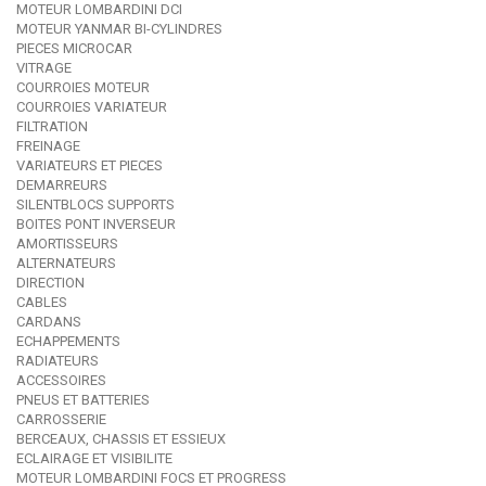
MOTEUR LOMBARDINI DCI
MOTEUR YANMAR BI-CYLINDRES
PIECES MICROCAR
VITRAGE
COURROIES MOTEUR
COURROIES VARIATEUR
FILTRATION
FREINAGE
VARIATEURS ET PIECES
DEMARREURS
SILENTBLOCS SUPPORTS
BOITES PONT INVERSEUR
AMORTISSEURS
ALTERNATEURS
DIRECTION
CABLES
CARDANS
ECHAPPEMENTS
RADIATEURS
ACCESSOIRES
PNEUS ET BATTERIES
CARROSSERIE
BERCEAUX, CHASSIS ET ESSIEUX
ECLAIRAGE ET VISIBILITE
MOTEUR LOMBARDINI FOCS ET PROGRESS