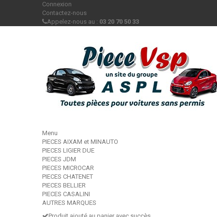
Connexion
Contactez-nous
Appelez-nous au :
03 20 70 50 33
Menu
PIECES AIXAM et MINAUTO
PIECES LIGIER DUE
PIECES JDM
PIECES MICROCAR
PIECES CHATENET
PIECES BELLIER
PIECES CASALINI
AUTRES MARQUES
Produit ajouté au panier avec succès