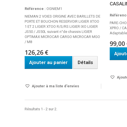
CASALI
Référence :
OGNIEM1
Référence
NIEMAN 2 VOIES ORIGINE AVEC BARILLETS DE
PORTE ET BOUCHON RESERVOIR LIGIER XTOO
PARE-CHO
1 ET 2 LIGIER XTOO R/S/RS LIGIER IXO LIGIER
XPRO / CA
JS50 / JS50L suivant n°de chassis LIGIER
Adaptable
OPTIMAX MICROCAR CARGO MICROCAR MGO
/ M8
99,00 
126,26 €
Ajout
Ajouter au panier
Détails
Disponi
Disponible
Ajoute
Ajouter à ma liste d'envies
Résultats 1 - 2 sur 2.