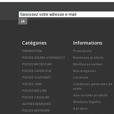
ok
Catégories
Informations
PROMOTION
Promotions
PIECES AIXAM et MINAUTO
Nouveaux produits
PIECES MICROCAR
Meilleures ventes
PIECES LIGIER DUE
Nos magasins
PIECES CHATENET
Livraison
PIECES JDM
Conditions generales de
vente
PIECES BELLIER
Avis et notes produits
PIECES CASALINI
Mentions légales
AUTRES MARQUES
A propos
PIECES MOTEURS