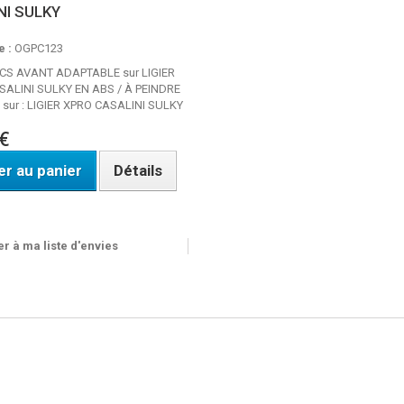
NI SULKY
 :
OGPC123
CS AVANT ADAPTABLE sur LIGIER
SALINI SULKY EN ABS / À PEINDRE
 sur : LIGIER XPRO CASALINI SULKY
€
er au panier
Détails
ble
r à ma liste d'envies