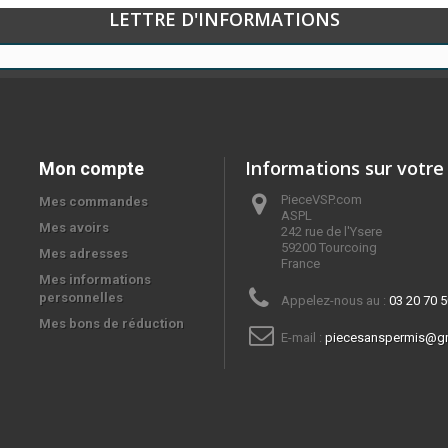
LETTRE D'INFORMATIONS
Informations sur votre
Mon compte
PieceVSP.com
Mes commandes
ASPL

Mes avoirs
242 rue de l'Ysere

59200 Tourcoing

Mes adresses
France
Mes informations
personnelles
Appelez-nous au :
03 20 70 5
Mes bons de réduction
E-mail :
piecesanspermis@g