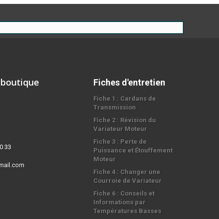
 boutique
Fiches d'entretien
Fiche 1 : Cardans de
Transmission
Fiche 2 : Révision du
Variateur Moteur
Fiche 3 : Perte de
0 33
Puissance et Étouffement
Moteur
mail.com
Fiche 4 : Changer une
Courroie de Variateur
Fiche 6 : Conseils et
Informations par
Températures Basses