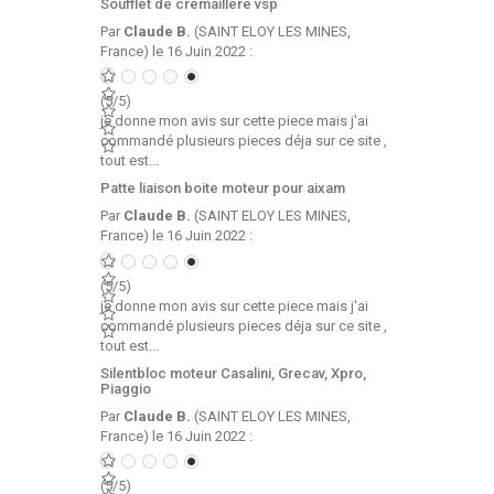
Soufflet de cremaillere vsp
Par
Claude B.
(SAINT ELOY LES MINES,
France) le 16 Juin 2022 :
(5/5)
je donne mon avis sur cette piece mais j'ai
commandé plusieurs pieces déja sur ce site ,
tout est...
Patte liaison boite moteur pour aixam
Par
Claude B.
(SAINT ELOY LES MINES,
France) le 16 Juin 2022 :
(5/5)
je donne mon avis sur cette piece mais j'ai
commandé plusieurs pieces déja sur ce site ,
tout est...
Silentbloc moteur Casalini, Grecav, Xpro,
Piaggio
Par
Claude B.
(SAINT ELOY LES MINES,
France) le 16 Juin 2022 :
(5/5)