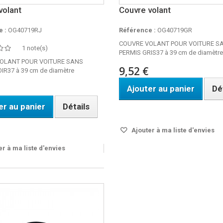
volant
Couvre volant
 :
OG40719RJ
Référence :
OG40719GR
COUVRE VOLANT POUR VOITURE S
1 note(s)
PERMIS GRIS37 à 39 cm de diamètr
OLANT POUR VOITURE SANS
9,52 €
IR37 à 39 cm de diamètre
Ajouter au panier
Dé
er au panier
Détails
Disponible
ble
Ajouter à ma liste d'envies
r à ma liste d'envies