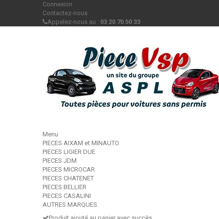
Connexion
Contactez-nous
Appelez-nous au :
03 20 70 50 33
Menu
PIECES AIXAM et MINAUTO
PIECES LIGIER DUE
PIECES JDM
PIECES MICROCAR
PIECES CHATENET
PIECES BELLIER
PIECES CASALINI
AUTRES MARQUES
Produit ajouté au panier avec succès