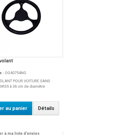
volant
 :
OG40754NG
OLANT POUR VOITURE SANS
IR35 à 36 cm de diamètre
er au panier
Détails
OUS 24H
r à ma liste d'envies