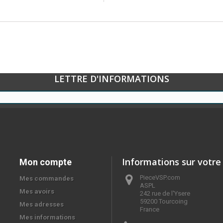
LETTRE D'INFORMATIONS
Informations sur votre
Mon compte
PieceVSP.com
Mes commandes
ASPL

Mes avoirs
242 rue de l'Ysere

59200 Tourcoing

Mes adresses
France
Mes informations