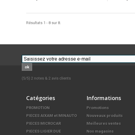
Résultats 1 - 8 sur 8.
ok
(
5
/
5
)
2
notes &
2
avis clients
Catégories
Informations
PROMOTION
Promotions
PIECES AIXAM et MINAUTO
Nouveaux produits
PIECES MICROCAR
Meilleures ventes
PIECES LIGIER DUE
Nos magasins