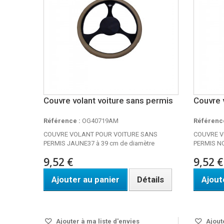
Couvre volant voiture sans permis
Couvre 
Référence :
OG40719AM
Référence
COUVRE VOLANT POUR VOITURE SANS
COUVRE V
PERMIS JAUNE37 à 39 cm de diamètre
PERMIS NO
9,52 €
9,52 €
Ajouter au panier
Détails
Ajout
Disponible
DISPO S
Ajouter à ma liste d'envies
Ajoute