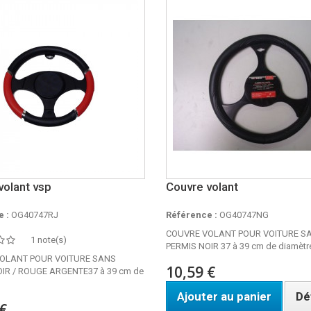
volant vsp
Couvre volant
 :
OG40747RJ
Référence :
OG40747NG
COUVRE VOLANT POUR VOITURE S
1 note(s)
PERMIS NOIR 37 à 39 cm de diamèt
OLANT POUR VOITURE SANS
10,59 €
IR / ROUGE ARGENTE37 à 39 cm de
Ajouter au panier
Dé
€