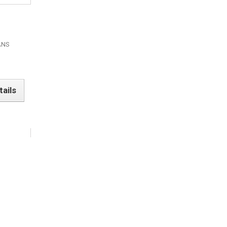
ANS
e
tails