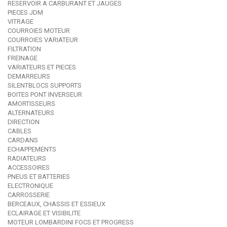
RESERVOIR A CARBURANT ET JAUGES
PIECES JDM
VITRAGE
COURROIES MOTEUR
COURROIES VARIATEUR
FILTRATION
FREINAGE
VARIATEURS ET PIECES
DEMARREURS
SILENTBLOCS SUPPORTS
BOITES PONT INVERSEUR
AMORTISSEURS
ALTERNATEURS
DIRECTION
CABLES
CARDANS
ECHAPPEMENTS
RADIATEURS
ACCESSOIRES
PNEUS ET BATTERIES
ELECTRONIQUE
CARROSSERIE
BERCEAUX, CHASSIS ET ESSIEUX
ECLAIRAGE ET VISIBILITE
MOTEUR LOMBARDINI FOCS ET PROGRESS