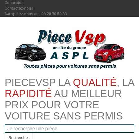
Connexion
Contactez-nous
Appelez-nous au :
03 20 70 50 33
PIECEVSP LA
QUALITÉ
, LA
RAPIDITÉ
AU MEILLEUR
PRIX POUR VOTRE
VOITURE SANS PERMIS
Rechercher