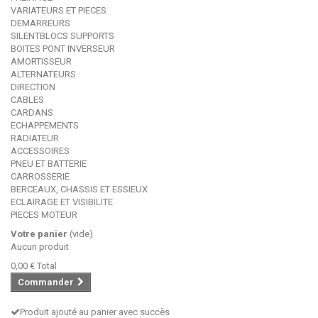
VARIATEURS ET PIECES
DEMARREURS
SILENTBLOCS SUPPORTS
BOITES PONT INVERSEUR
AMORTISSEUR
ALTERNATEURS
DIRECTION
CABLES
CARDANS
ECHAPPEMENTS
RADIATEUR
ACCESSOIRES
PNEU ET BATTERIE
CARROSSERIE
BERCEAUX, CHASSIS ET ESSIEUX
ECLAIRAGE ET VISIBILITE
PIECES MOTEUR
Votre panier
(vide)
Aucun produit
0,00 €
Total
Commander
Produit ajouté au panier avec succès