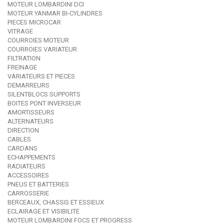
MOTEUR LOMBARDINI DCI
MOTEUR YANMAR BI-CYLINDRES
PIECES MICROCAR
VITRAGE
COURROIES MOTEUR
COURROIES VARIATEUR
FILTRATION
FREINAGE
VARIATEURS ET PIECES
DEMARREURS
SILENTBLOCS SUPPORTS
BOITES PONT INVERSEUR
AMORTISSEURS
ALTERNATEURS
DIRECTION
CABLES
CARDANS
ECHAPPEMENTS
RADIATEURS
ACCESSOIRES
PNEUS ET BATTERIES
CARROSSERIE
BERCEAUX, CHASSIS ET ESSIEUX
ECLAIRAGE ET VISIBILITE
MOTEUR LOMBARDINI FOCS ET PROGRESS