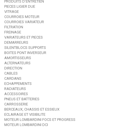
PRODUITS D'ENTRETIEN
PIECES LIGIER DUE
VITRAGE
COURROIES MOTEUR
COURROIES VARIATEUR
FILTRATION
FREINAGE
VARIATEURS ET PIECES
DEMARREURS
SILENTBLOCS SUPPORTS
BOITES PONT INVERSEUR
AMORTISSEURS
ALTERNATEURS
DIRECTION
CABLES
CARDANS
ECHAPPEMENTS
RADIATEURS
ACCESSOIRES
PNEUS ET BATTERIES
CARROSSERIE
BERCEAUX, CHASSIS ET ESSIEUX
ECLAIRAGE ET VISIBILITE
MOTEUR LOMBARDINI FOCS ET PROGRESS
MOTEUR LOMBARDINI DCI