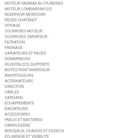
MOTEUR YANMAR BI-CYLINDRES
MOTEUR LOMBARDINI DCI
RESERVOIR MICROCAR
PIECES CHATENET
VITRAGE
COURROIES MOTEUR
COURROIES VARIATEUR
FILTRATION
FREINAGE
VARIATEURS ET PIECES
DEMARREURS
SILENTBLOCS SUPPORTS
BOITES PONT INVERSEUR
AMORTISSEURS
ALTERNATEURS
DIRECTION
CABLES
CARDANS
ECHAPPEMENTS
RADIATEURS
ACCESSOIRES
PNEUS ET BATTERIES
CARROSSERIE
BERCEAUX, CHASSIS ET ESSIEUX
ECLAIRAGE ET VISIBILITE