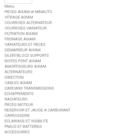
Menu
PIECES AIXAM et MINAUTO
VITRAGE AIXAM
COURROIES ALTERNATEUR
COURROIES VARIATEUR
FILTRATION AIXAM
FREINAGE AIXAM
VARIATEURS ET PIECES
DEMARREUR AIXAM
SILENTBLOCS SUPPORTS
BOITES PONT AIXAM
AMORTISSEURS AIXAM
ALTERNATEURS
DIRECTION
CABLES AIXAM
CARDANS TRANSMISSIONS
ECHAPPEMENTS
RADIATEURS
PIECES MOTEUR
RESERVOIR ET JAUGE A CARBURANT
CARROSSERIE
ECLAIRAGE ET VISIBILITE
PNEUS ET BATTERIES
ACCESSOIRES