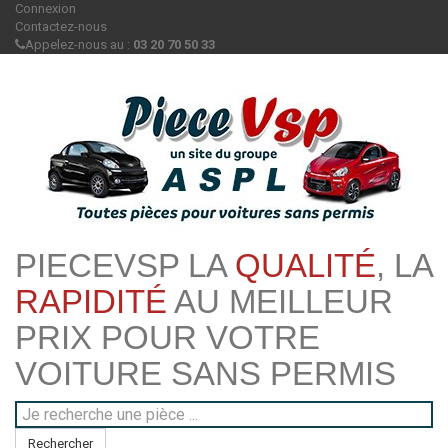
Connexion
Contactez-nous
Appelez-nous au :
03 20 70 50 33
PIECEVSP LA
QUALITÉ
, LA
RAPIDITÉ
AU MEILLEUR
PRIX POUR VOTRE
VOITURE SANS PERMIS
Rechercher