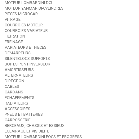
MOTEUR LOMBARDINI DCI
MOTEUR YANMAR BI-CYLINDRES
PIECES MICROCAR
VITRAGE
COURROIES MOTEUR
COURROIES VARIATEUR
FILTRATION
FREINAGE
VARIATEURS ET PIECES
DEMARREURS
SILENTBLOCS SUPPORTS
BOITES PONT INVERSEUR
AMORTISSEURS
ALTERNATEURS
DIRECTION
CABLES
CARDANS
ECHAPPEMENTS
RADIATEURS
ACCESSOIRES
PNEUS ET BATTERIES
CARROSSERIE
BERCEAUX, CHASSIS ET ESSIEUX
ECLAIRAGE ET VISIBILITE
MOTEUR LOMBARDINI FOCS ET PROGRESS