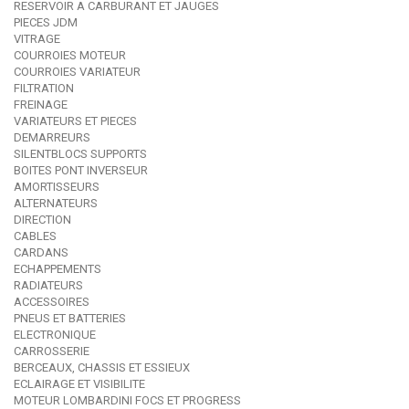
RESERVOIR A CARBURANT ET JAUGES
PIECES JDM
VITRAGE
COURROIES MOTEUR
COURROIES VARIATEUR
FILTRATION
FREINAGE
VARIATEURS ET PIECES
DEMARREURS
SILENTBLOCS SUPPORTS
BOITES PONT INVERSEUR
AMORTISSEURS
ALTERNATEURS
DIRECTION
CABLES
CARDANS
ECHAPPEMENTS
RADIATEURS
ACCESSOIRES
PNEUS ET BATTERIES
ELECTRONIQUE
CARROSSERIE
BERCEAUX, CHASSIS ET ESSIEUX
ECLAIRAGE ET VISIBILITE
MOTEUR LOMBARDINI FOCS ET PROGRESS