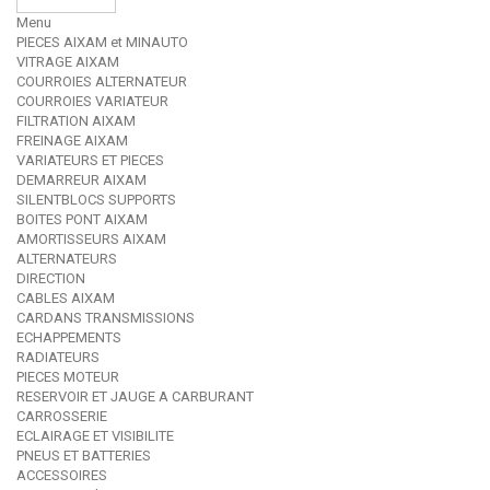
Menu
PIECES AIXAM et MINAUTO
VITRAGE AIXAM
COURROIES ALTERNATEUR
COURROIES VARIATEUR
FILTRATION AIXAM
FREINAGE AIXAM
VARIATEURS ET PIECES
DEMARREUR AIXAM
SILENTBLOCS SUPPORTS
BOITES PONT AIXAM
AMORTISSEURS AIXAM
ALTERNATEURS
DIRECTION
CABLES AIXAM
CARDANS TRANSMISSIONS
ECHAPPEMENTS
RADIATEURS
PIECES MOTEUR
RESERVOIR ET JAUGE A CARBURANT
CARROSSERIE
ECLAIRAGE ET VISIBILITE
PNEUS ET BATTERIES
ACCESSOIRES