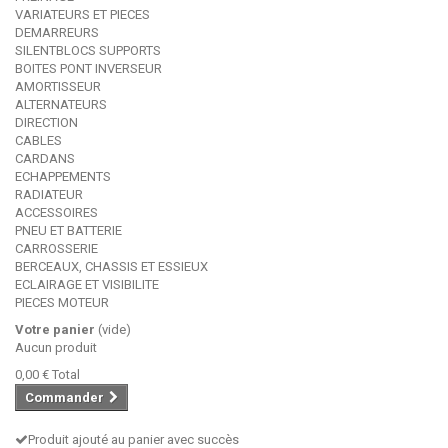
VARIATEURS ET PIECES
DEMARREURS
SILENTBLOCS SUPPORTS
BOITES PONT INVERSEUR
AMORTISSEUR
ALTERNATEURS
DIRECTION
CABLES
CARDANS
ECHAPPEMENTS
RADIATEUR
ACCESSOIRES
PNEU ET BATTERIE
CARROSSERIE
BERCEAUX, CHASSIS ET ESSIEUX
ECLAIRAGE ET VISIBILITE
PIECES MOTEUR
Votre panier
(vide)
Aucun produit
0,00 €
Total
Commander
Produit ajouté au panier avec succès