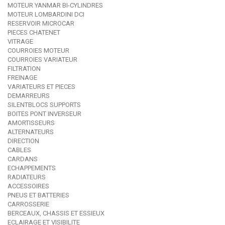
MOTEUR YANMAR BI-CYLINDRES
MOTEUR LOMBARDINI DCI
RESERVOIR MICROCAR
PIECES CHATENET
VITRAGE
COURROIES MOTEUR
COURROIES VARIATEUR
FILTRATION
FREINAGE
VARIATEURS ET PIECES
DEMARREURS
SILENTBLOCS SUPPORTS
BOITES PONT INVERSEUR
AMORTISSEURS
ALTERNATEURS
DIRECTION
CABLES
CARDANS
ECHAPPEMENTS
RADIATEURS
ACCESSOIRES
PNEUS ET BATTERIES
CARROSSERIE
BERCEAUX, CHASSIS ET ESSIEUX
ECLAIRAGE ET VISIBILITE