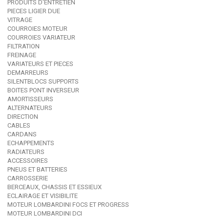
PRODUITS D'ENTRETIEN
PIECES LIGIER DUE
VITRAGE
COURROIES MOTEUR
COURROIES VARIATEUR
FILTRATION
FREINAGE
VARIATEURS ET PIECES
DEMARREURS
SILENTBLOCS SUPPORTS
BOITES PONT INVERSEUR
AMORTISSEURS
ALTERNATEURS
DIRECTION
CABLES
CARDANS
ECHAPPEMENTS
RADIATEURS
ACCESSOIRES
PNEUS ET BATTERIES
CARROSSERIE
BERCEAUX, CHASSIS ET ESSIEUX
ECLAIRAGE ET VISIBILITE
MOTEUR LOMBARDINI FOCS ET PROGRESS
MOTEUR LOMBARDINI DCI