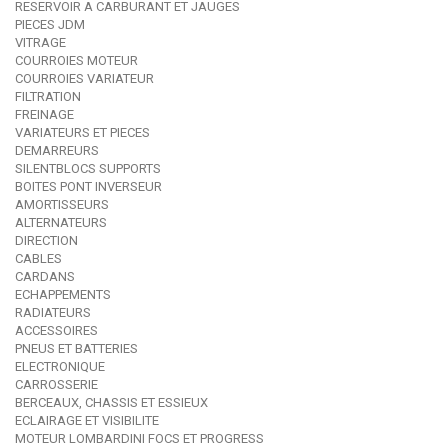
RESERVOIR A CARBURANT ET JAUGES
PIECES JDM
VITRAGE
COURROIES MOTEUR
COURROIES VARIATEUR
FILTRATION
FREINAGE
VARIATEURS ET PIECES
DEMARREURS
SILENTBLOCS SUPPORTS
BOITES PONT INVERSEUR
AMORTISSEURS
ALTERNATEURS
DIRECTION
CABLES
CARDANS
ECHAPPEMENTS
RADIATEURS
ACCESSOIRES
PNEUS ET BATTERIES
ELECTRONIQUE
CARROSSERIE
BERCEAUX, CHASSIS ET ESSIEUX
ECLAIRAGE ET VISIBILITE
MOTEUR LOMBARDINI FOCS ET PROGRESS