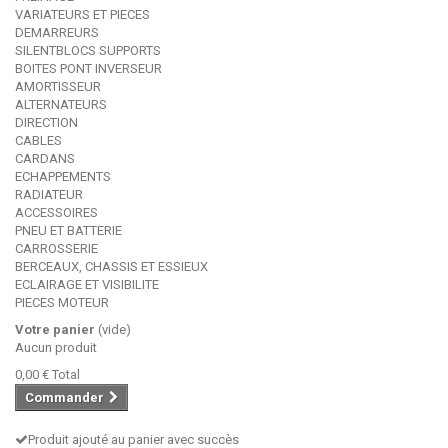
VARIATEURS ET PIECES
DEMARREURS
SILENTBLOCS SUPPORTS
BOITES PONT INVERSEUR
AMORTISSEUR
ALTERNATEURS
DIRECTION
CABLES
CARDANS
ECHAPPEMENTS
RADIATEUR
ACCESSOIRES
PNEU ET BATTERIE
CARROSSERIE
BERCEAUX, CHASSIS ET ESSIEUX
ECLAIRAGE ET VISIBILITE
PIECES MOTEUR
Votre panier
(vide)
Aucun produit
0,00 €
Total
Commander
Produit ajouté au panier avec succès