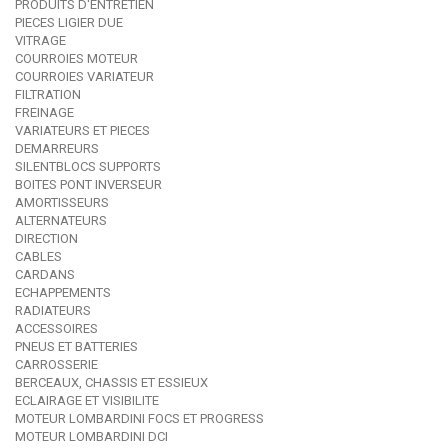
PRODUITS D'ENTRETIEN
PIECES LIGIER DUE
VITRAGE
COURROIES MOTEUR
COURROIES VARIATEUR
FILTRATION
FREINAGE
VARIATEURS ET PIECES
DEMARREURS
SILENTBLOCS SUPPORTS
BOITES PONT INVERSEUR
AMORTISSEURS
ALTERNATEURS
DIRECTION
CABLES
CARDANS
ECHAPPEMENTS
RADIATEURS
ACCESSOIRES
PNEUS ET BATTERIES
CARROSSERIE
BERCEAUX, CHASSIS ET ESSIEUX
ECLAIRAGE ET VISIBILITE
MOTEUR LOMBARDINI FOCS ET PROGRESS
MOTEUR LOMBARDINI DCI