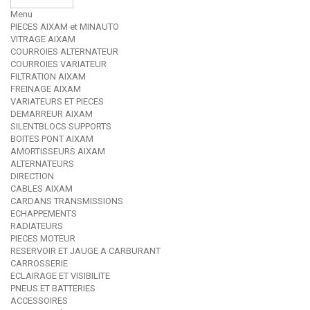
Menu
PIECES AIXAM et MINAUTO
VITRAGE AIXAM
COURROIES ALTERNATEUR
COURROIES VARIATEUR
FILTRATION AIXAM
FREINAGE AIXAM
VARIATEURS ET PIECES
DEMARREUR AIXAM
SILENTBLOCS SUPPORTS
BOITES PONT AIXAM
AMORTISSEURS AIXAM
ALTERNATEURS
DIRECTION
CABLES AIXAM
CARDANS TRANSMISSIONS
ECHAPPEMENTS
RADIATEURS
PIECES MOTEUR
RESERVOIR ET JAUGE A CARBURANT
CARROSSERIE
ECLAIRAGE ET VISIBILITE
PNEUS ET BATTERIES
ACCESSOIRES