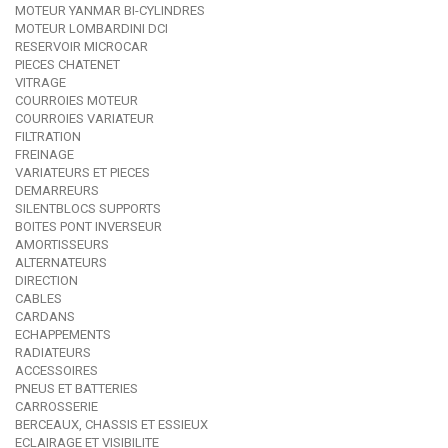
MOTEUR YANMAR BI-CYLINDRES
MOTEUR LOMBARDINI DCI
RESERVOIR MICROCAR
PIECES CHATENET
VITRAGE
COURROIES MOTEUR
COURROIES VARIATEUR
FILTRATION
FREINAGE
VARIATEURS ET PIECES
DEMARREURS
SILENTBLOCS SUPPORTS
BOITES PONT INVERSEUR
AMORTISSEURS
ALTERNATEURS
DIRECTION
CABLES
CARDANS
ECHAPPEMENTS
RADIATEURS
ACCESSOIRES
PNEUS ET BATTERIES
CARROSSERIE
BERCEAUX, CHASSIS ET ESSIEUX
ECLAIRAGE ET VISIBILITE