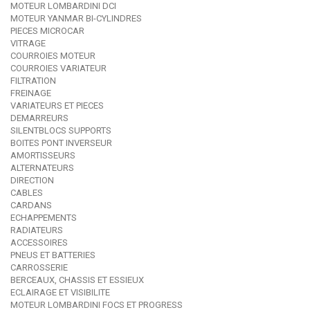
MOTEUR LOMBARDINI DCI
MOTEUR YANMAR BI-CYLINDRES
PIECES MICROCAR
VITRAGE
COURROIES MOTEUR
COURROIES VARIATEUR
FILTRATION
FREINAGE
VARIATEURS ET PIECES
DEMARREURS
SILENTBLOCS SUPPORTS
BOITES PONT INVERSEUR
AMORTISSEURS
ALTERNATEURS
DIRECTION
CABLES
CARDANS
ECHAPPEMENTS
RADIATEURS
ACCESSOIRES
PNEUS ET BATTERIES
CARROSSERIE
BERCEAUX, CHASSIS ET ESSIEUX
ECLAIRAGE ET VISIBILITE
MOTEUR LOMBARDINI FOCS ET PROGRESS