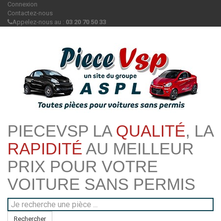
Connexion
Contactez-nous
Appelez-nous au :
03 20 70 50 33
PIECEVSP LA
QUALITÉ
, LA
RAPIDITÉ
AU MEILLEUR
PRIX POUR VOTRE
VOITURE SANS PERMIS
Rechercher