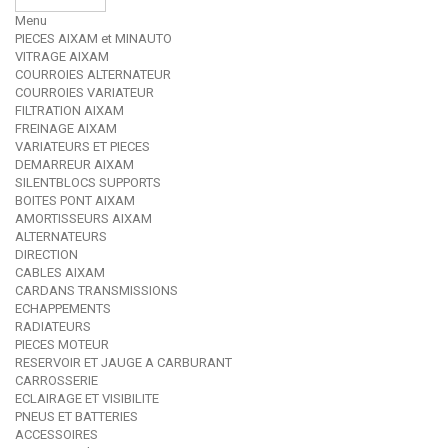
Menu
PIECES AIXAM et MINAUTO
VITRAGE AIXAM
COURROIES ALTERNATEUR
COURROIES VARIATEUR
FILTRATION AIXAM
FREINAGE AIXAM
VARIATEURS ET PIECES
DEMARREUR AIXAM
SILENTBLOCS SUPPORTS
BOITES PONT AIXAM
AMORTISSEURS AIXAM
ALTERNATEURS
DIRECTION
CABLES AIXAM
CARDANS TRANSMISSIONS
ECHAPPEMENTS
RADIATEURS
PIECES MOTEUR
RESERVOIR ET JAUGE A CARBURANT
CARROSSERIE
ECLAIRAGE ET VISIBILITE
PNEUS ET BATTERIES
ACCESSOIRES