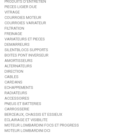
PRODUITS D'ENTRETIEN
PIECES LIGIER DUE
VITRAGE
COURROIES MOTEUR
COURROIES VARIATEUR
FILTRATION
FREINAGE
VARIATEURS ET PIECES
DEMARREURS
SILENTBLOCS SUPPORTS
BOITES PONT INVERSEUR
AMORTISSEURS
ALTERNATEURS
DIRECTION
CABLES
CARDANS
ECHAPPEMENTS
RADIATEURS
ACCESSOIRES
PNEUS ET BATTERIES
CARROSSERIE
BERCEAUX, CHASSIS ET ESSIEUX
ECLAIRAGE ET VISIBILITE
MOTEUR LOMBARDINI FOCS ET PROGRESS
MOTEUR LOMBARDINI DCI