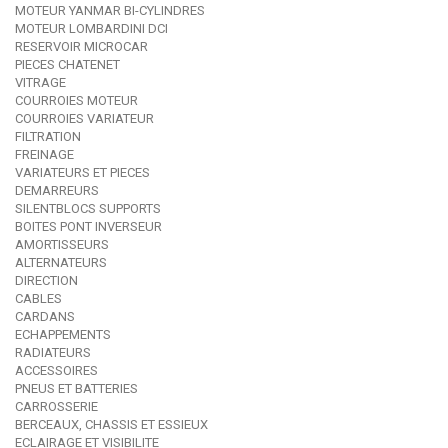
MOTEUR YANMAR BI-CYLINDRES
MOTEUR LOMBARDINI DCI
RESERVOIR MICROCAR
PIECES CHATENET
VITRAGE
COURROIES MOTEUR
COURROIES VARIATEUR
FILTRATION
FREINAGE
VARIATEURS ET PIECES
DEMARREURS
SILENTBLOCS SUPPORTS
BOITES PONT INVERSEUR
AMORTISSEURS
ALTERNATEURS
DIRECTION
CABLES
CARDANS
ECHAPPEMENTS
RADIATEURS
ACCESSOIRES
PNEUS ET BATTERIES
CARROSSERIE
BERCEAUX, CHASSIS ET ESSIEUX
ECLAIRAGE ET VISIBILITE