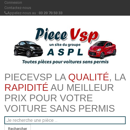
Connexion
Contactez-nous
Appelez-nous au :
03 20 70 50 33
PIECEVSP LA
QUALITÉ
, LA
RAPIDITÉ
AU MEILLEUR
PRIX POUR VOTRE
VOITURE SANS PERMIS
Rechercher