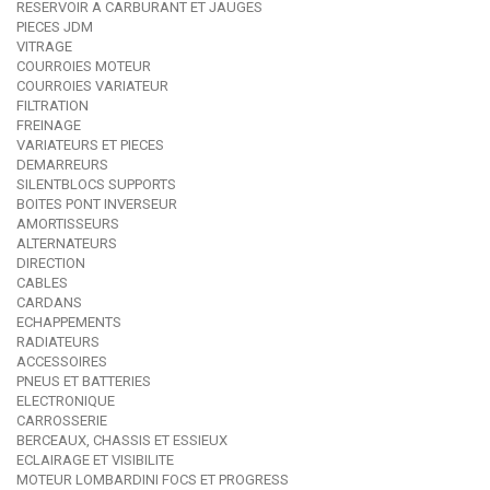
RESERVOIR A CARBURANT ET JAUGES
PIECES JDM
VITRAGE
COURROIES MOTEUR
COURROIES VARIATEUR
FILTRATION
FREINAGE
VARIATEURS ET PIECES
DEMARREURS
SILENTBLOCS SUPPORTS
BOITES PONT INVERSEUR
AMORTISSEURS
ALTERNATEURS
DIRECTION
CABLES
CARDANS
ECHAPPEMENTS
RADIATEURS
ACCESSOIRES
PNEUS ET BATTERIES
ELECTRONIQUE
CARROSSERIE
BERCEAUX, CHASSIS ET ESSIEUX
ECLAIRAGE ET VISIBILITE
MOTEUR LOMBARDINI FOCS ET PROGRESS