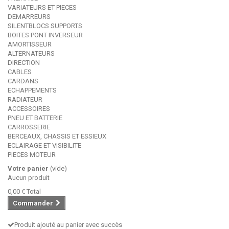
VARIATEURS ET PIECES
DEMARREURS
SILENTBLOCS SUPPORTS
BOITES PONT INVERSEUR
AMORTISSEUR
ALTERNATEURS
DIRECTION
CABLES
CARDANS
ECHAPPEMENTS
RADIATEUR
ACCESSOIRES
PNEU ET BATTERIE
CARROSSERIE
BERCEAUX, CHASSIS ET ESSIEUX
ECLAIRAGE ET VISIBILITE
PIECES MOTEUR
Votre panier
(vide)
Aucun produit
0,00 €
Total
Commander
Produit ajouté au panier avec succès