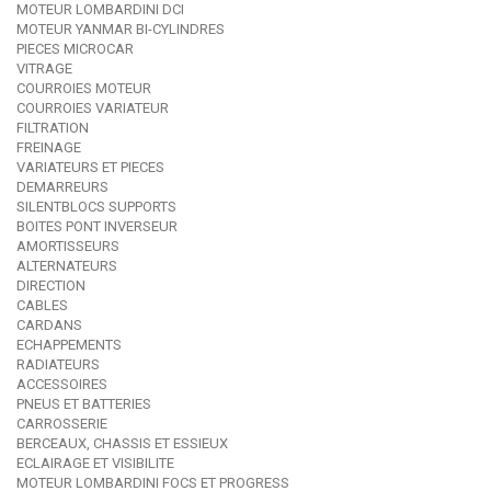
MOTEUR LOMBARDINI DCI
MOTEUR YANMAR BI-CYLINDRES
PIECES MICROCAR
VITRAGE
COURROIES MOTEUR
COURROIES VARIATEUR
FILTRATION
FREINAGE
VARIATEURS ET PIECES
DEMARREURS
SILENTBLOCS SUPPORTS
BOITES PONT INVERSEUR
AMORTISSEURS
ALTERNATEURS
DIRECTION
CABLES
CARDANS
ECHAPPEMENTS
RADIATEURS
ACCESSOIRES
PNEUS ET BATTERIES
CARROSSERIE
BERCEAUX, CHASSIS ET ESSIEUX
ECLAIRAGE ET VISIBILITE
MOTEUR LOMBARDINI FOCS ET PROGRESS