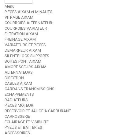
Menu
PIECES AIXAM et MINAUTO
VITRAGE AIXAM
COURROIES ALTERNATEUR
COURROIES VARIATEUR
FILTRATION AIXAM
FREINAGE AIXAM
VARIATEURS ET PIECES
DEMARREUR AIXAM
SILENTBLOCS SUPPORTS
BOITES PONT AIXAM
AMORTISSEURS AIXAM
ALTERNATEURS
DIRECTION
CABLES AIXAM
CARDANS TRANSMISSIONS
ECHAPPEMENTS
RADIATEURS
PIECES MOTEUR
RESERVOIR ET JAUGE A CARBURANT
CARROSSERIE
ECLAIRAGE ET VISIBILITE
PNEUS ET BATTERIES
ACCESSOIRES