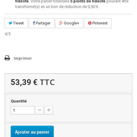
fidélité
. Votre panier totalisera
5
points de fidélité
pouvant être
transformé(s) en un bon de réduction de
0,50 €
.
Tweet
Partager
Google+
Pinterest
4
/
5
Imprimer
TTC
53,39 €
Quantité
Ajouter au panier