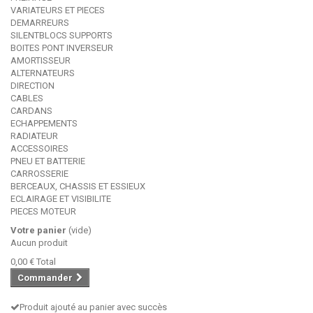
VARIATEURS ET PIECES
DEMARREURS
SILENTBLOCS SUPPORTS
BOITES PONT INVERSEUR
AMORTISSEUR
ALTERNATEURS
DIRECTION
CABLES
CARDANS
ECHAPPEMENTS
RADIATEUR
ACCESSOIRES
PNEU ET BATTERIE
CARROSSERIE
BERCEAUX, CHASSIS ET ESSIEUX
ECLAIRAGE ET VISIBILITE
PIECES MOTEUR
Votre panier
(vide)
Aucun produit
0,00 €
Total
Commander
Produit ajouté au panier avec succès