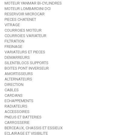
MOTEUR YANMAR BI-CYLINDRES
MOTEUR LOMBARDINI DCI
RESERVOIR MICROCAR
PIECES CHATENET
VITRAGE
COURROIES MOTEUR
COURROIES VARIATEUR
FILTRATION
FREINAGE
VARIATEURS ET PIECES
DEMARREURS
SILENTBLOCS SUPPORTS
BOITES PONT INVERSEUR
AMORTISSEURS
ALTERNATEURS
DIRECTION
CABLES
CARDANS
ECHAPPEMENTS
RADIATEURS
ACCESSOIRES
PNEUS ET BATTERIES
CARROSSERIE
BERCEAUX, CHASSIS ET ESSIEUX
ECLAIRAGE ET VISIBILITE