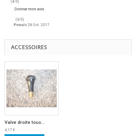
(4/5)
Donner mon avis
(
4
/
5
)
Pneu
le
28 Oct. 2017
ACCESSOIRES
Valve droite tous...
4,17 €