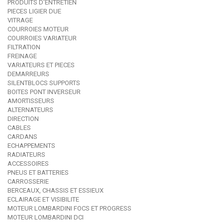
PRODUITS D'ENTRETIEN
PIECES LIGIER DUE
VITRAGE
COURROIES MOTEUR
COURROIES VARIATEUR
FILTRATION
FREINAGE
VARIATEURS ET PIECES
DEMARREURS
SILENTBLOCS SUPPORTS
BOITES PONT INVERSEUR
AMORTISSEURS
ALTERNATEURS
DIRECTION
CABLES
CARDANS
ECHAPPEMENTS
RADIATEURS
ACCESSOIRES
PNEUS ET BATTERIES
CARROSSERIE
BERCEAUX, CHASSIS ET ESSIEUX
ECLAIRAGE ET VISIBILITE
MOTEUR LOMBARDINI FOCS ET PROGRESS
MOTEUR LOMBARDINI DCI