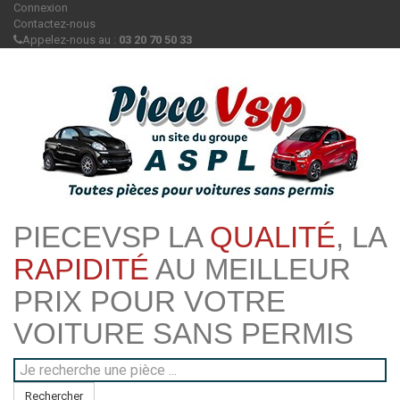
Connexion
Contactez-nous
Appelez-nous au :
03 20 70 50 33
PIECEVSP LA
QUALITÉ
, LA
RAPIDITÉ
AU MEILLEUR
PRIX POUR VOTRE
VOITURE SANS PERMIS
Rechercher