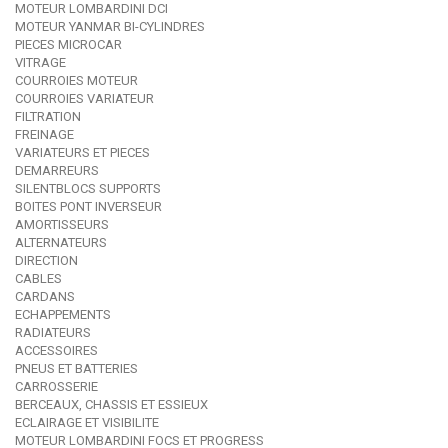
MOTEUR LOMBARDINI DCI
MOTEUR YANMAR BI-CYLINDRES
PIECES MICROCAR
VITRAGE
COURROIES MOTEUR
COURROIES VARIATEUR
FILTRATION
FREINAGE
VARIATEURS ET PIECES
DEMARREURS
SILENTBLOCS SUPPORTS
BOITES PONT INVERSEUR
AMORTISSEURS
ALTERNATEURS
DIRECTION
CABLES
CARDANS
ECHAPPEMENTS
RADIATEURS
ACCESSOIRES
PNEUS ET BATTERIES
CARROSSERIE
BERCEAUX, CHASSIS ET ESSIEUX
ECLAIRAGE ET VISIBILITE
MOTEUR LOMBARDINI FOCS ET PROGRESS