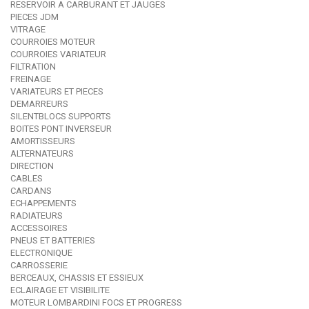
RESERVOIR A CARBURANT ET JAUGES
PIECES JDM
VITRAGE
COURROIES MOTEUR
COURROIES VARIATEUR
FILTRATION
FREINAGE
VARIATEURS ET PIECES
DEMARREURS
SILENTBLOCS SUPPORTS
BOITES PONT INVERSEUR
AMORTISSEURS
ALTERNATEURS
DIRECTION
CABLES
CARDANS
ECHAPPEMENTS
RADIATEURS
ACCESSOIRES
PNEUS ET BATTERIES
ELECTRONIQUE
CARROSSERIE
BERCEAUX, CHASSIS ET ESSIEUX
ECLAIRAGE ET VISIBILITE
MOTEUR LOMBARDINI FOCS ET PROGRESS