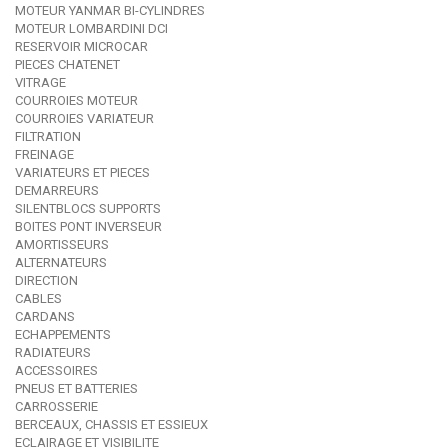
MOTEUR YANMAR BI-CYLINDRES
MOTEUR LOMBARDINI DCI
RESERVOIR MICROCAR
PIECES CHATENET
VITRAGE
COURROIES MOTEUR
COURROIES VARIATEUR
FILTRATION
FREINAGE
VARIATEURS ET PIECES
DEMARREURS
SILENTBLOCS SUPPORTS
BOITES PONT INVERSEUR
AMORTISSEURS
ALTERNATEURS
DIRECTION
CABLES
CARDANS
ECHAPPEMENTS
RADIATEURS
ACCESSOIRES
PNEUS ET BATTERIES
CARROSSERIE
BERCEAUX, CHASSIS ET ESSIEUX
ECLAIRAGE ET VISIBILITE