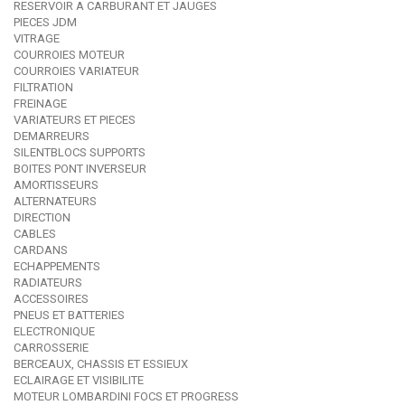
RESERVOIR A CARBURANT ET JAUGES
PIECES JDM
VITRAGE
COURROIES MOTEUR
COURROIES VARIATEUR
FILTRATION
FREINAGE
VARIATEURS ET PIECES
DEMARREURS
SILENTBLOCS SUPPORTS
BOITES PONT INVERSEUR
AMORTISSEURS
ALTERNATEURS
DIRECTION
CABLES
CARDANS
ECHAPPEMENTS
RADIATEURS
ACCESSOIRES
PNEUS ET BATTERIES
ELECTRONIQUE
CARROSSERIE
BERCEAUX, CHASSIS ET ESSIEUX
ECLAIRAGE ET VISIBILITE
MOTEUR LOMBARDINI FOCS ET PROGRESS