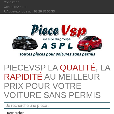
Connexion
Contactez-nous
Appelez-nous au :
03 20 70 50 33
PIECEVSP LA
QUALITÉ
, LA
RAPIDITÉ
AU MEILLEUR
PRIX POUR VOTRE
VOITURE SANS PERMIS
Rechercher