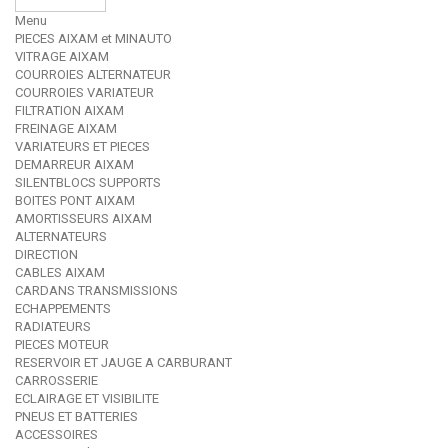
Menu
PIECES AIXAM et MINAUTO
VITRAGE AIXAM
COURROIES ALTERNATEUR
COURROIES VARIATEUR
FILTRATION AIXAM
FREINAGE AIXAM
VARIATEURS ET PIECES
DEMARREUR AIXAM
SILENTBLOCS SUPPORTS
BOITES PONT AIXAM
AMORTISSEURS AIXAM
ALTERNATEURS
DIRECTION
CABLES AIXAM
CARDANS TRANSMISSIONS
ECHAPPEMENTS
RADIATEURS
PIECES MOTEUR
RESERVOIR ET JAUGE A CARBURANT
CARROSSERIE
ECLAIRAGE ET VISIBILITE
PNEUS ET BATTERIES
ACCESSOIRES