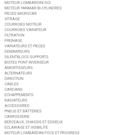
MOTEUR LOMBARDINI DCI
MOTEUR YANMAR BI-CYLINDRES
PIECES MICROCAR
VITRAGE
COURROIES MOTEUR
COURROIES VARIATEUR
FILTRATION
FREINAGE
VARIATEURS ET PIECES
DEMARREURS
SILENTBLOCS SUPPORTS
BOITES PONT INVERSEUR
AMORTISSEURS
ALTERNATEURS
DIRECTION
CABLES
CARDANS
ECHAPPEMENTS
RADIATEURS
ACCESSOIRES
PNEUS ET BATTERIES
CARROSSERIE
BERCEAUX, CHASSIS ET ESSIEUX
ECLAIRAGE ET VISIBILITE
MOTEUR LOMBARDINI FOCS ET PROGRESS