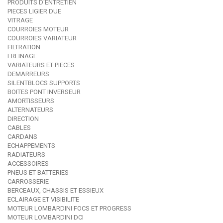
PRODUITS D'ENTRETIEN
PIECES LIGIER DUE
VITRAGE
COURROIES MOTEUR
COURROIES VARIATEUR
FILTRATION
FREINAGE
VARIATEURS ET PIECES
DEMARREURS
SILENTBLOCS SUPPORTS
BOITES PONT INVERSEUR
AMORTISSEURS
ALTERNATEURS
DIRECTION
CABLES
CARDANS
ECHAPPEMENTS
RADIATEURS
ACCESSOIRES
PNEUS ET BATTERIES
CARROSSERIE
BERCEAUX, CHASSIS ET ESSIEUX
ECLAIRAGE ET VISIBILITE
MOTEUR LOMBARDINI FOCS ET PROGRESS
MOTEUR LOMBARDINI DCI