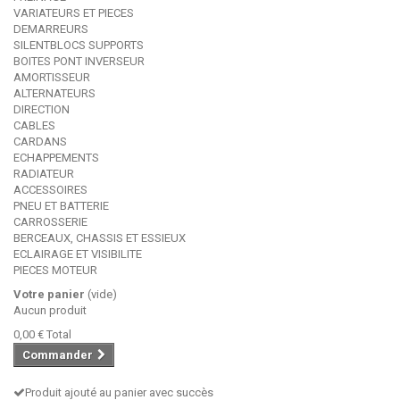
VARIATEURS ET PIECES
DEMARREURS
SILENTBLOCS SUPPORTS
BOITES PONT INVERSEUR
AMORTISSEUR
ALTERNATEURS
DIRECTION
CABLES
CARDANS
ECHAPPEMENTS
RADIATEUR
ACCESSOIRES
PNEU ET BATTERIE
CARROSSERIE
BERCEAUX, CHASSIS ET ESSIEUX
ECLAIRAGE ET VISIBILITE
PIECES MOTEUR
Votre panier
(vide)
Aucun produit
0,00 €
Total
Commander
Produit ajouté au panier avec succès