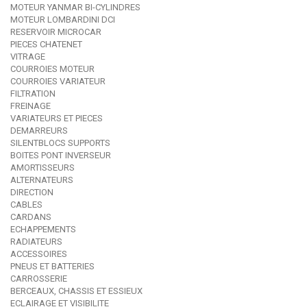
MOTEUR YANMAR BI-CYLINDRES
MOTEUR LOMBARDINI DCI
RESERVOIR MICROCAR
PIECES CHATENET
VITRAGE
COURROIES MOTEUR
COURROIES VARIATEUR
FILTRATION
FREINAGE
VARIATEURS ET PIECES
DEMARREURS
SILENTBLOCS SUPPORTS
BOITES PONT INVERSEUR
AMORTISSEURS
ALTERNATEURS
DIRECTION
CABLES
CARDANS
ECHAPPEMENTS
RADIATEURS
ACCESSOIRES
PNEUS ET BATTERIES
CARROSSERIE
BERCEAUX, CHASSIS ET ESSIEUX
ECLAIRAGE ET VISIBILITE