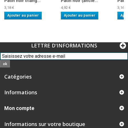
Patin noir triang...
Patin noir (ancie...
Patin
3,18 €
4,92 €
3,16 €
Ajouter au panier
Ajouter au panier
Ajou
LETTRE D'INFORMATIONS
ok
Catégories
Informations
Mon compte
Informations sur votre boutique