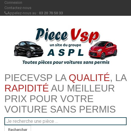
Connexion
Contactez-nous
Appelez-nous au :
03 20 70 50 33
PIECEVSP LA
QUALITÉ
, LA
RAPIDITÉ
AU MEILLEUR
PRIX POUR VOTRE
VOITURE SANS PERMIS
Rechercher