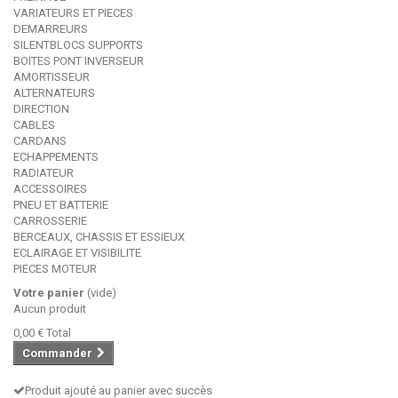
VARIATEURS ET PIECES
DEMARREURS
SILENTBLOCS SUPPORTS
BOITES PONT INVERSEUR
AMORTISSEUR
ALTERNATEURS
DIRECTION
CABLES
CARDANS
ECHAPPEMENTS
RADIATEUR
ACCESSOIRES
PNEU ET BATTERIE
CARROSSERIE
BERCEAUX, CHASSIS ET ESSIEUX
ECLAIRAGE ET VISIBILITE
PIECES MOTEUR
Votre panier
(vide)
Aucun produit
0,00 €
Total
Commander
Produit ajouté au panier avec succès