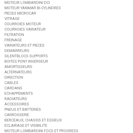
MOTEUR LOMBARDINI DCI
MOTEUR YANMAR BI-CYLINDRES
PIECES MICROCAR
VITRAGE
COURROIES MOTEUR
COURROIES VARIATEUR
FILTRATION
FREINAGE
VARIATEURS ET PIECES
DEMARREURS
SILENTBLOCS SUPPORTS
BOITES PONT INVERSEUR
AMORTISSEURS
ALTERNATEURS
DIRECTION
CABLES
CARDANS
ECHAPPEMENTS
RADIATEURS
ACCESSOIRES
PNEUS ET BATTERIES
CARROSSERIE
BERCEAUX, CHASSIS ET ESSIEUX
ECLAIRAGE ET VISIBILITE
MOTEUR LOMBARDINI FOCS ET PROGRESS