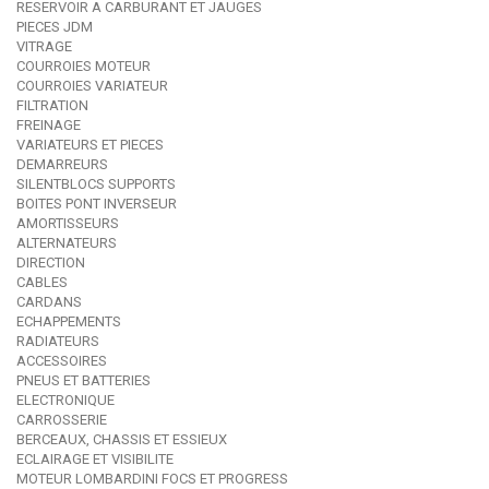
RESERVOIR A CARBURANT ET JAUGES
PIECES JDM
VITRAGE
COURROIES MOTEUR
COURROIES VARIATEUR
FILTRATION
FREINAGE
VARIATEURS ET PIECES
DEMARREURS
SILENTBLOCS SUPPORTS
BOITES PONT INVERSEUR
AMORTISSEURS
ALTERNATEURS
DIRECTION
CABLES
CARDANS
ECHAPPEMENTS
RADIATEURS
ACCESSOIRES
PNEUS ET BATTERIES
ELECTRONIQUE
CARROSSERIE
BERCEAUX, CHASSIS ET ESSIEUX
ECLAIRAGE ET VISIBILITE
MOTEUR LOMBARDINI FOCS ET PROGRESS