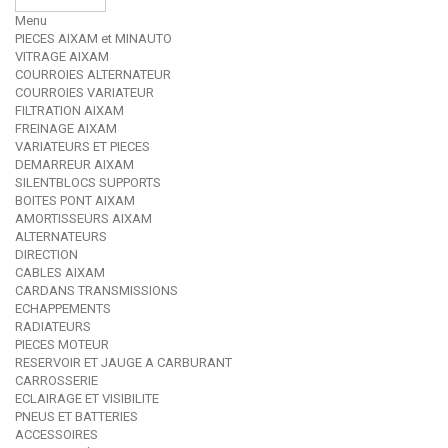
Menu
PIECES AIXAM et MINAUTO
VITRAGE AIXAM
COURROIES ALTERNATEUR
COURROIES VARIATEUR
FILTRATION AIXAM
FREINAGE AIXAM
VARIATEURS ET PIECES
DEMARREUR AIXAM
SILENTBLOCS SUPPORTS
BOITES PONT AIXAM
AMORTISSEURS AIXAM
ALTERNATEURS
DIRECTION
CABLES AIXAM
CARDANS TRANSMISSIONS
ECHAPPEMENTS
RADIATEURS
PIECES MOTEUR
RESERVOIR ET JAUGE A CARBURANT
CARROSSERIE
ECLAIRAGE ET VISIBILITE
PNEUS ET BATTERIES
ACCESSOIRES