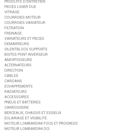
PRODUITS D'ENTRETIEN
PIECES LIGIER DUE
VITRAGE
COURROIES MOTEUR
COURROIES VARIATEUR
FILTRATION
FREINAGE
VARIATEURS ET PIECES
DEMARREURS
SILENTBLOCS SUPPORTS
BOITES PONT INVERSEUR
AMORTISSEURS
ALTERNATEURS
DIRECTION
CABLES
CARDANS
ECHAPPEMENTS
RADIATEURS
ACCESSOIRES
PNEUS ET BATTERIES
CARROSSERIE
BERCEAUX, CHASSIS ET ESSIEUX
ECLAIRAGE ET VISIBILITE
MOTEUR LOMBARDINI FOCS ET PROGRESS
MOTEUR LOMBARDINI DCI