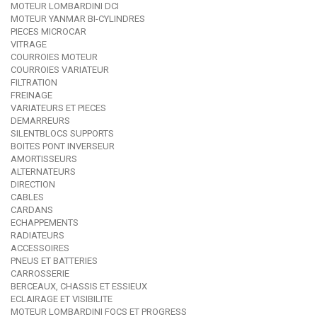
MOTEUR LOMBARDINI DCI
MOTEUR YANMAR BI-CYLINDRES
PIECES MICROCAR
VITRAGE
COURROIES MOTEUR
COURROIES VARIATEUR
FILTRATION
FREINAGE
VARIATEURS ET PIECES
DEMARREURS
SILENTBLOCS SUPPORTS
BOITES PONT INVERSEUR
AMORTISSEURS
ALTERNATEURS
DIRECTION
CABLES
CARDANS
ECHAPPEMENTS
RADIATEURS
ACCESSOIRES
PNEUS ET BATTERIES
CARROSSERIE
BERCEAUX, CHASSIS ET ESSIEUX
ECLAIRAGE ET VISIBILITE
MOTEUR LOMBARDINI FOCS ET PROGRESS