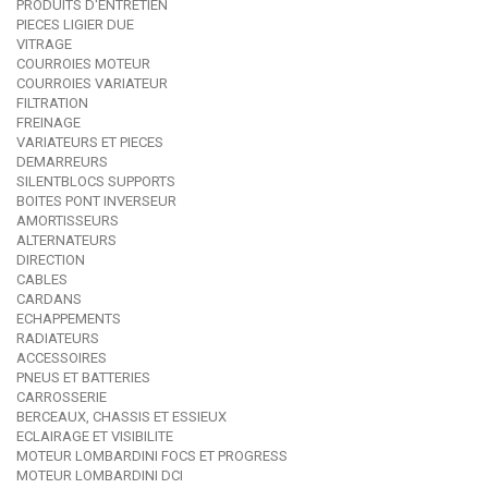
PRODUITS D'ENTRETIEN
PIECES LIGIER DUE
VITRAGE
COURROIES MOTEUR
COURROIES VARIATEUR
FILTRATION
FREINAGE
VARIATEURS ET PIECES
DEMARREURS
SILENTBLOCS SUPPORTS
BOITES PONT INVERSEUR
AMORTISSEURS
ALTERNATEURS
DIRECTION
CABLES
CARDANS
ECHAPPEMENTS
RADIATEURS
ACCESSOIRES
PNEUS ET BATTERIES
CARROSSERIE
BERCEAUX, CHASSIS ET ESSIEUX
ECLAIRAGE ET VISIBILITE
MOTEUR LOMBARDINI FOCS ET PROGRESS
MOTEUR LOMBARDINI DCI