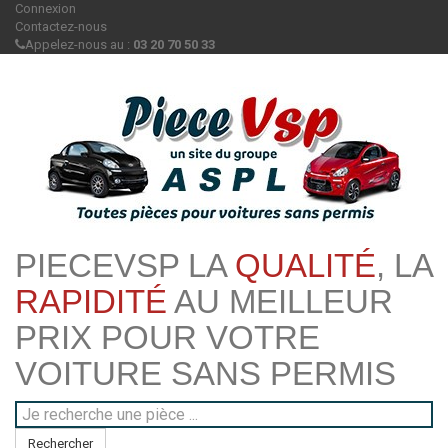
Connexion
Contactez-nous
Appelez-nous au :
03 20 70 50 33
PIECEVSP LA
QUALITÉ
, LA
RAPIDITÉ
AU MEILLEUR
PRIX POUR VOTRE
VOITURE SANS PERMIS
Rechercher