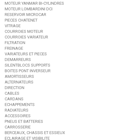
MOTEUR YANMAR BI-CYLINDRES
MOTEUR LOMBARDINI DCI
RESERVOIR MICROCAR
PIECES CHATENET
VITRAGE
COURROIES MOTEUR
COURROIES VARIATEUR
FILTRATION
FREINAGE
VARIATEURS ET PIECES
DEMARREURS
SILENTBLOCS SUPPORTS
BOITES PONT INVERSEUR
AMORTISSEURS
ALTERNATEURS
DIRECTION
CABLES
CARDANS
ECHAPPEMENTS
RADIATEURS
ACCESSOIRES
PNEUS ET BATTERIES
CARROSSERIE
BERCEAUX, CHASSIS ET ESSIEUX
ECLAIRAGE ET VISIBILITE