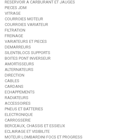
RESERVOIR A CARBURANT ET JAUGES
PIECES JDM
VITRAGE
COURROIES MOTEUR
COURROIES VARIATEUR
FILTRATION
FREINAGE
VARIATEURS ET PIECES
DEMARREURS
SILENTBLOCS SUPPORTS
BOITES PONT INVERSEUR
AMORTISSEURS
ALTERNATEURS
DIRECTION
CABLES
CARDANS
ECHAPPEMENTS
RADIATEURS
ACCESSOIRES
PNEUS ET BATTERIES
ELECTRONIQUE
CARROSSERIE
BERCEAUX, CHASSIS ET ESSIEUX
ECLAIRAGE ET VISIBILITE
MOTEUR LOMBARDINI FOCS ET PROGRESS