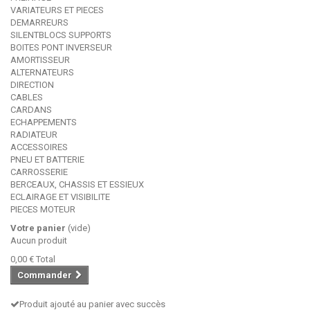
VARIATEURS ET PIECES
DEMARREURS
SILENTBLOCS SUPPORTS
BOITES PONT INVERSEUR
AMORTISSEUR
ALTERNATEURS
DIRECTION
CABLES
CARDANS
ECHAPPEMENTS
RADIATEUR
ACCESSOIRES
PNEU ET BATTERIE
CARROSSERIE
BERCEAUX, CHASSIS ET ESSIEUX
ECLAIRAGE ET VISIBILITE
PIECES MOTEUR
Votre panier
(vide)
Aucun produit
0,00 €
Total
Commander
Produit ajouté au panier avec succès