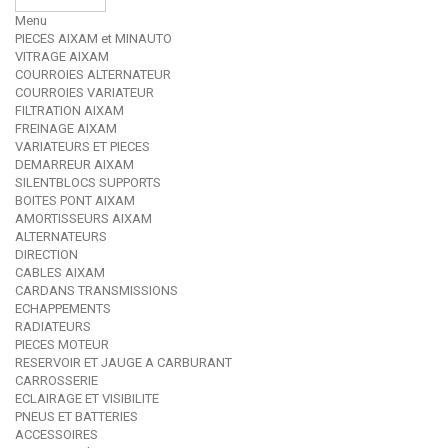
Menu
PIECES AIXAM et MINAUTO
VITRAGE AIXAM
COURROIES ALTERNATEUR
COURROIES VARIATEUR
FILTRATION AIXAM
FREINAGE AIXAM
VARIATEURS ET PIECES
DEMARREUR AIXAM
SILENTBLOCS SUPPORTS
BOITES PONT AIXAM
AMORTISSEURS AIXAM
ALTERNATEURS
DIRECTION
CABLES AIXAM
CARDANS TRANSMISSIONS
ECHAPPEMENTS
RADIATEURS
PIECES MOTEUR
RESERVOIR ET JAUGE A CARBURANT
CARROSSERIE
ECLAIRAGE ET VISIBILITE
PNEUS ET BATTERIES
ACCESSOIRES