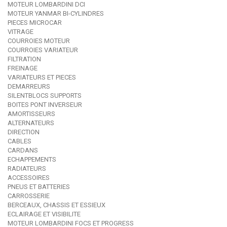
MOTEUR LOMBARDINI DCI
MOTEUR YANMAR BI-CYLINDRES
PIECES MICROCAR
VITRAGE
COURROIES MOTEUR
COURROIES VARIATEUR
FILTRATION
FREINAGE
VARIATEURS ET PIECES
DEMARREURS
SILENTBLOCS SUPPORTS
BOITES PONT INVERSEUR
AMORTISSEURS
ALTERNATEURS
DIRECTION
CABLES
CARDANS
ECHAPPEMENTS
RADIATEURS
ACCESSOIRES
PNEUS ET BATTERIES
CARROSSERIE
BERCEAUX, CHASSIS ET ESSIEUX
ECLAIRAGE ET VISIBILITE
MOTEUR LOMBARDINI FOCS ET PROGRESS