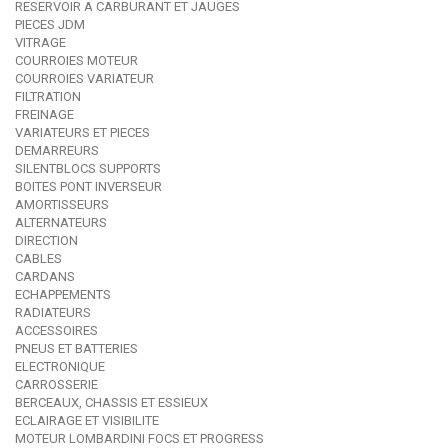
RESERVOIR A CARBURANT ET JAUGES
PIECES JDM
VITRAGE
COURROIES MOTEUR
COURROIES VARIATEUR
FILTRATION
FREINAGE
VARIATEURS ET PIECES
DEMARREURS
SILENTBLOCS SUPPORTS
BOITES PONT INVERSEUR
AMORTISSEURS
ALTERNATEURS
DIRECTION
CABLES
CARDANS
ECHAPPEMENTS
RADIATEURS
ACCESSOIRES
PNEUS ET BATTERIES
ELECTRONIQUE
CARROSSERIE
BERCEAUX, CHASSIS ET ESSIEUX
ECLAIRAGE ET VISIBILITE
MOTEUR LOMBARDINI FOCS ET PROGRESS