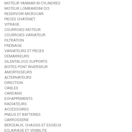
MOTEUR YANMAR BI-CYLINDRES
MOTEUR LOMBARDINI DCI
RESERVOIR MICROCAR
PIECES CHATENET
VITRAGE
COURROIES MOTEUR
COURROIES VARIATEUR
FILTRATION
FREINAGE
VARIATEURS ET PIECES
DEMARREURS
SILENTBLOCS SUPPORTS
BOITES PONT INVERSEUR
AMORTISSEURS
ALTERNATEURS
DIRECTION
CABLES
CARDANS
ECHAPPEMENTS
RADIATEURS
ACCESSOIRES
PNEUS ET BATTERIES
CARROSSERIE
BERCEAUX, CHASSIS ET ESSIEUX
ECLAIRAGE ET VISIBILITE