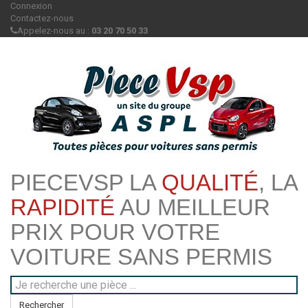
Connexion
Contactez-nous
Appelez-nous au :
03 20 70 50 33
PIECEVSP LA
QUALITÉ
, LA
RAPIDITÉ
AU MEILLEUR
PRIX POUR VOTRE
VOITURE SANS PERMIS
Rechercher