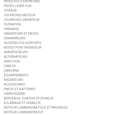
PRODUITS D'ENTRETIEN
PIECES LIGIER DUE
VITRAGE
COURROIES MOTEUR
COURROIES VARIATEUR
FILTRATION
FREINAGE
VARIATEURS ET PIECES
DEMARREURS
SILENTBLOCS SUPPORTS
BOITES PONT INVERSEUR
AMORTISSEURS
ALTERNATEURS
DIRECTION
CABLES
CARDANS
ECHAPPEMENTS
RADIATEURS
ACCESSOIRES
PNEUS ET BATTERIES
CARROSSERIE
BERCEAUX, CHASSIS ET ESSIEUX
ECLAIRAGE ET VISIBILITE
MOTEUR LOMBARDINI FOCS ET PROGRESS
MOTEUR LOMBARDINI DCI