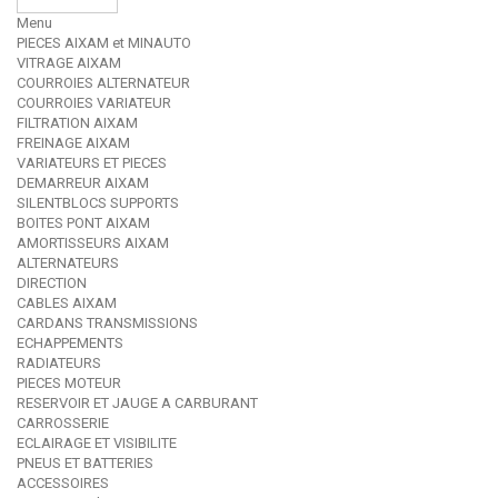
Menu
PIECES AIXAM et MINAUTO
VITRAGE AIXAM
COURROIES ALTERNATEUR
COURROIES VARIATEUR
FILTRATION AIXAM
FREINAGE AIXAM
VARIATEURS ET PIECES
DEMARREUR AIXAM
SILENTBLOCS SUPPORTS
BOITES PONT AIXAM
AMORTISSEURS AIXAM
ALTERNATEURS
DIRECTION
CABLES AIXAM
CARDANS TRANSMISSIONS
ECHAPPEMENTS
RADIATEURS
PIECES MOTEUR
RESERVOIR ET JAUGE A CARBURANT
CARROSSERIE
ECLAIRAGE ET VISIBILITE
PNEUS ET BATTERIES
ACCESSOIRES