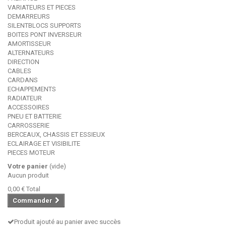
VARIATEURS ET PIECES
DEMARREURS
SILENTBLOCS SUPPORTS
BOITES PONT INVERSEUR
AMORTISSEUR
ALTERNATEURS
DIRECTION
CABLES
CARDANS
ECHAPPEMENTS
RADIATEUR
ACCESSOIRES
PNEU ET BATTERIE
CARROSSERIE
BERCEAUX, CHASSIS ET ESSIEUX
ECLAIRAGE ET VISIBILITE
PIECES MOTEUR
Votre panier
(vide)
Aucun produit
0,00 €
Total
Commander
Produit ajouté au panier avec succès