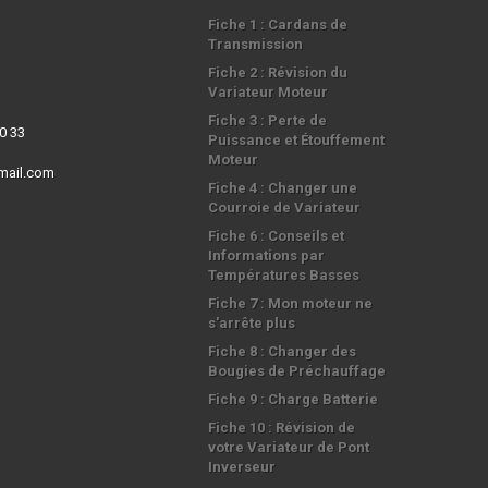
Fiche 1 : Cardans de
Transmission
Fiche 2 : Révision du
Variateur Moteur
Fiche 3 : Perte de
0 33
Puissance et Étouffement
Moteur
mail.com
Fiche 4 : Changer une
Courroie de Variateur
Fiche 6 : Conseils et
Informations par
Températures Basses
Fiche 7 : Mon moteur ne
s'arrête plus
Fiche 8 : Changer des
Bougies de Préchauffage
Fiche 9 : Charge Batterie
Fiche 10 : Révision de
votre Variateur de Pont
Inverseur