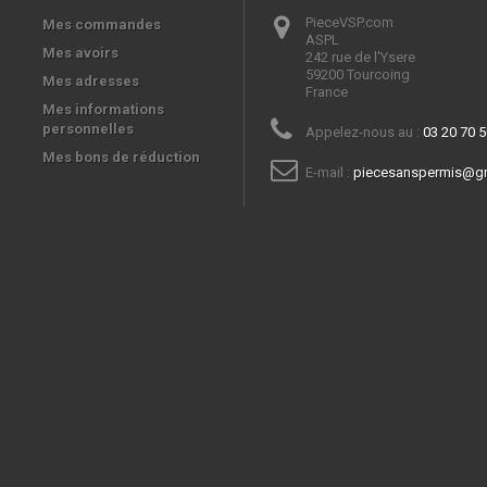
PieceVSP.com
Mes commandes
ASPL

Mes avoirs
242 rue de l'Ysere

59200 Tourcoing

Mes adresses
France
Mes informations
personnelles
Appelez-nous au :
03 20 70 5
Mes bons de réduction
E-mail :
piecesanspermis@g