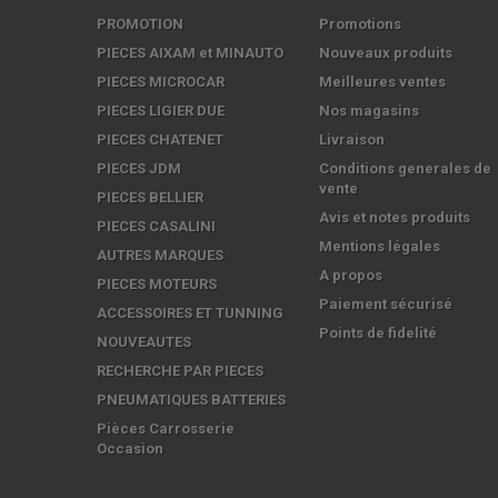
PROMOTION
Promotions
PIECES AIXAM et MINAUTO
Nouveaux produits
PIECES MICROCAR
Meilleures ventes
PIECES LIGIER DUE
Nos magasins
PIECES CHATENET
Livraison
PIECES JDM
Conditions generales de
vente
PIECES BELLIER
Avis et notes produits
PIECES CASALINI
Mentions légales
AUTRES MARQUES
A propos
PIECES MOTEURS
Paiement sécurisé
ACCESSOIRES ET TUNNING
Points de fidelité
NOUVEAUTES
RECHERCHE PAR PIECES
PNEUMATIQUES BATTERIES
Pièces Carrosserie
Occasion