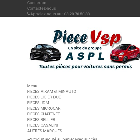
Connexion
Contactez-nous
Appelez-nous au :
03 20 70 50 33
Menu
PIECES AIXAM et MINAUTO
PIECES LIGIER DUE
PIECES JDM
PIECES MICROCAR
PIECES CHATENET
PIECES BELLIER
PIECES CASALINI
AUTRES MARQUES
Produit ajouté au panier avec succès