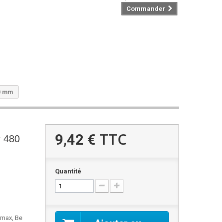
Commander
80 mm
TTC
9,42 €
r 480
Quantité
imax, Be