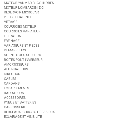
MOTEUR YANMAR BI-CYLINDRES
MOTEUR LOMBARDINI DCI
RESERVOIR MICROCAR
PIECES CHATENET
VITRAGE
COURROIES MOTEUR
COURROIES VARIATEUR
FILTRATION
FREINAGE
VARIATEURS ET PIECES
DEMARREURS
SILENTBLOCS SUPPORTS
BOITES PONT INVERSEUR
AMORTISSEURS
ALTERNATEURS
DIRECTION
CABLES
CARDANS
ECHAPPEMENTS
RADIATEURS
ACCESSOIRES
PNEUS ET BATTERIES
CARROSSERIE
BERCEAUX, CHASSIS ET ESSIEUX
ECLAIRAGE ET VISIBILITE