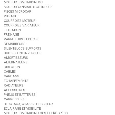
MOTEUR LOMBARDINI DCI
MOTEUR YANMAR BI-CYLINDRES
PIECES MICROCAR
VITRAGE
COURROIES MOTEUR
COURROIES VARIATEUR
FILTRATION
FREINAGE
VARIATEURS ET PIECES
DEMARREURS
SILENTBLOCS SUPPORTS
BOITES PONT INVERSEUR
AMORTISSEURS
ALTERNATEURS
DIRECTION
CABLES
CARDANS
ECHAPPEMENTS
RADIATEURS
ACCESSOIRES
PNEUS ET BATTERIES
CARROSSERIE
BERCEAUX, CHASSIS ET ESSIEUX
ECLAIRAGE ET VISIBILITE
MOTEUR LOMBARDINI FOCS ET PROGRESS