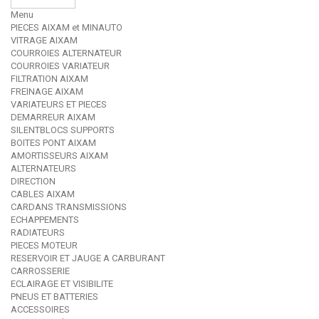
Menu
PIECES AIXAM et MINAUTO
VITRAGE AIXAM
COURROIES ALTERNATEUR
COURROIES VARIATEUR
FILTRATION AIXAM
FREINAGE AIXAM
VARIATEURS ET PIECES
DEMARREUR AIXAM
SILENTBLOCS SUPPORTS
BOITES PONT AIXAM
AMORTISSEURS AIXAM
ALTERNATEURS
DIRECTION
CABLES AIXAM
CARDANS TRANSMISSIONS
ECHAPPEMENTS
RADIATEURS
PIECES MOTEUR
RESERVOIR ET JAUGE A CARBURANT
CARROSSERIE
ECLAIRAGE ET VISIBILITE
PNEUS ET BATTERIES
ACCESSOIRES