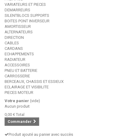
VARIATEURS ET PIECES
DEMARREURS
SILENTBLOCS SUPPORTS
BOITES PONT INVERSEUR
AMORTISSEUR
ALTERNATEURS
DIRECTION
CABLES
CARDANS
ECHAPPEMENTS
RADIATEUR
ACCESSOIRES
PNEU ET BATTERIE
CARROSSERIE
BERCEAUX, CHASSIS ET ESSIEUX
ECLAIRAGE ET VISIBILITE
PIECES MOTEUR
Votre panier
(vide)
Aucun produit
0,00 €
Total
Commander
Produit ajouté au panier avec succès