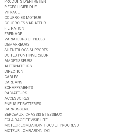
PRODUITS D'ENTRETIEN
PIECES LIGIER DUE
VITRAGE
COURROIES MOTEUR
COURROIES VARIATEUR
FILTRATION
FREINAGE
VARIATEURS ET PIECES
DEMARREURS
SILENTBLOCS SUPPORTS
BOITES PONT INVERSEUR
AMORTISSEURS
ALTERNATEURS
DIRECTION
CABLES
CARDANS
ECHAPPEMENTS
RADIATEURS
ACCESSOIRES
PNEUS ET BATTERIES
CARROSSERIE
BERCEAUX, CHASSIS ET ESSIEUX
ECLAIRAGE ET VISIBILITE
MOTEUR LOMBARDINI FOCS ET PROGRESS
MOTEUR LOMBARDINI DCI