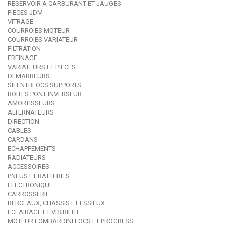
RESERVOIR A CARBURANT ET JAUGES
PIECES JDM
VITRAGE
COURROIES MOTEUR
COURROIES VARIATEUR
FILTRATION
FREINAGE
VARIATEURS ET PIECES
DEMARREURS
SILENTBLOCS SUPPORTS
BOITES PONT INVERSEUR
AMORTISSEURS
ALTERNATEURS
DIRECTION
CABLES
CARDANS
ECHAPPEMENTS
RADIATEURS
ACCESSOIRES
PNEUS ET BATTERIES
ELECTRONIQUE
CARROSSERIE
BERCEAUX, CHASSIS ET ESSIEUX
ECLAIRAGE ET VISIBILITE
MOTEUR LOMBARDINI FOCS ET PROGRESS