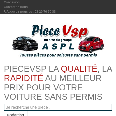
Connexion
Contactez-nous
Appelez-nous au :
03 20 70 50 33
PIECEVSP LA
QUALITÉ
, LA
RAPIDITÉ
AU MEILLEUR
PRIX POUR VOTRE
VOITURE SANS PERMIS
Rechercher